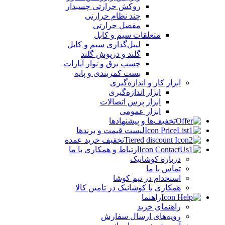
روکش حرارتی چسبدار
چند نظام حرارتی
مفصل حرارتی
متعلقات سیم و کابل
لیبل‌گذاری سیم و کابل
گلند و درپوش گلند
چسب برق و نوار آپارات
بست کمربندی و پایه
ابزار کار و اندازه‌گیری
ابزار اندازه‌گیری
ابزار پرس اتصالات
ابزار عمومی
تخفیف‌ها و پیشنهادها
لیست قیمت و برندها
تخفیف خرید عمده
ارتباط و همکاری با ما
درباره کوشانیک
تماس با ما
استخدام در تیم کوشا
همکاری با کوشانیک در تامین کالا
راهنما
راهنمای خرید
رویه‌های ارسال سفارش