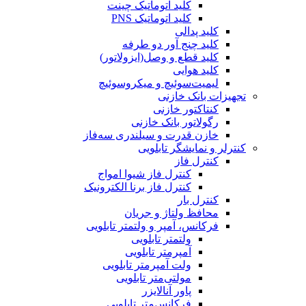
کلید اتوماتیک چینت
کلید اتوماتیک PNS
کلید پدالی
کلید چنج آور دو طرفه
کلید قطع و وصل(ایزولاتور)
کلید هوایی
لیمیت‌سوئیچ و میکروسوئیچ
تجهیزات بانک خازنی
کنتاکتور خازنی
رگولاتور بانک خازنی
خازن قدرت و سیلندری سه‌فاز
کنترلر و نمایشگر تابلویی
کنترل فاز
کنترل فاز شیوا امواج
کنترل فاز برنا الکترونیک
کنترل بار
محافظ ولتاژ و جریان
فرکانس، آمپر و ولتمتر تابلویی
ولتمتر تابلویی
آمپرمتر تابلویی
ولت آمپرمتر تابلویی
مولتی‌متر تابلویی
پاور آنالایزر
فرکانس‌متر تابلویی