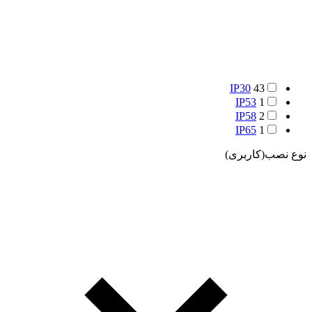
IP30
43
IP53
1
IP58
2
IP65
1
نوع نصب(کاربری)