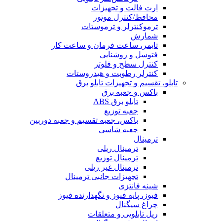
ارت فالت و تجهیزات
محافظ/کنترل موتور
ترموکنترلر و ترموستات
شمارش
تایمر، ساعت فرمان و ساعت کار
فتوسل و روشنایی
کنترل سطح و فلوتر
کنترلر رطوبت و هیدروستات
تابلو، تقسیم و تجهیزات تابلو برق
باکس و جعبه برق
تابلو برق ABS
جعبه توزیع
باکس، جعبه تقسیم و جعبه دوربین
جعبه شاسی
ترمینال
ترمینال ریلی
ترمینال توزیع
ترمینال غیر ریلی
تجهیزات جانبی ترمینال
شینه فانتزی
فیوز، پایه فیوز و نگهدارنده فیوز
چراغ سیگنال
ریل تابلویی و متعلقات