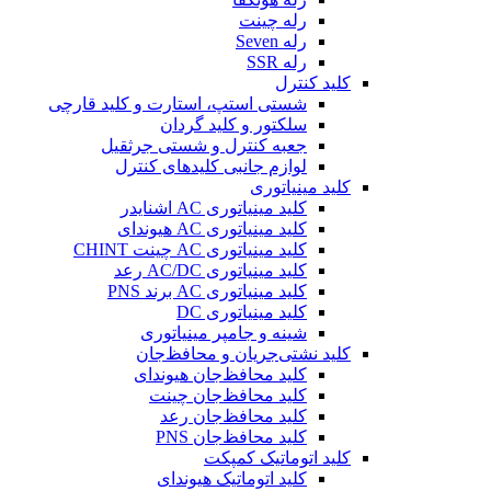
رله چینت
رله Seven
رله SSR
کلید کنترل
شستی استپ، استارت و کلید قارچی
سلکتور و کلید گردان
جعبه کنترل و شستی جرثقیل
لوازم جانبی کلیدهای کنترل
کلید مینیاتوری
کلید مینیاتوری AC اشنایدر
کلید مینیاتوری AC هیوندای
کلید مینیاتوری AC چینت CHINT
کلید مینیاتوری AC/DC رعد
کلید مینیاتوری AC برند PNS
کلید مینیاتوری DC
شینه و جامپر مینیاتوری
کلید نشتی‌جریان و محافظ‌جان
کلید محافظ‌جان هیوندای
کلید محافظ‌جان چینت
کلید محافظ‌جان رعد
کلید محافظ‌جان PNS
کلید اتوماتیک کمپکت
کلید اتوماتیک هیوندای