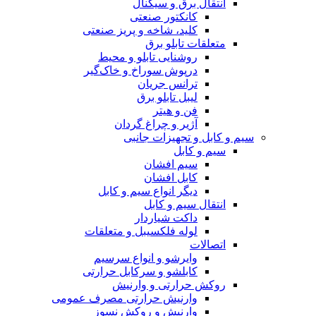
انتقال برق و سیگنال
کانکتور صنعتی
کلید، شاخه و پریز صنعتی
متعلقات تابلو برق
روشنایی تابلو و محیط
درپوش سوراخ و خاک‌گیر
ترانس جریان
لیبل تابلو برق
فن و هیتر
آژیر و چراغ گردان
سیم و کابل و تجهیزات جانبی
سیم و کابل
سیم افشان
کابل افشان
دیگر انواع سیم و کابل
انتقال سیم و کابل
داکت شیاردار
لوله فلکسیبل و متعلقات
اتصالات
وایرشو و انواع سرسیم
کابلشو و سرکابل حرارتی
روکش حرارتی و وارنیش
وارنیش حرارتی مصرف عمومی
وارنیش و روکش نسوز