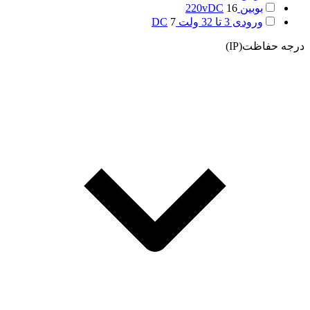
بوبین 220vDC
16
ورودی 3 تا 32 ولت DC
7
درجه حفاظت(IP)