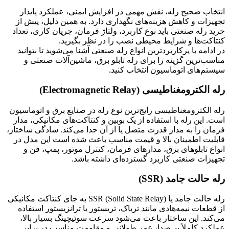
انتخاب صحیح رله، نقش مهمی در افزایش ایمنی، عملکرد پایدار
تجهیزات و کاهش هزینه‌های نگهداری دارد. به همین دلیل، پیش از
خرید رله صنعتی باید نوع کاربرد، ولتاژ فرمان، جریان کاری، تعداد
کنتاکت‌ها و شرایط محیطی نصب را در نظر بگیرید.
در ادامه با پرکاربردترین انواع رله صنعتی آشنا می‌شوید تا بتوانید
مناسب‌ترین گزینه را برای رله تابلو برق، ماشین‌آلات صنعتی و
سیستم‌های اتوماسیون انتخاب کنید.
رله الکترومغناطیسی (Electromagnetic Relay)
رله الکترومغناطیسی رایج‌ترین نوع رله در صنایع برق و اتوماسیون
است. این رله با استفاده از یک بوبین و کنتاکت‌های مکانیکی، مدار
فرمان را به مدار قدرت متصل یا از آن جدا می‌کند. سادگی ساختار،
قابلیت اطمینان بالا و قیمت مناسب باعث شده است این مدل در
انواع تابلوهای برق، مدارهای فرمان، کنترل موتور، پمپ، فن و
تجهیزات صنعتی کاربرد گسترده‌ای داشته باشد.
رله حالت جامد (SSR)
رله حالت جامد یا SSR (Solid State Relay) به جای کنتاکت مکانیکی
از قطعات نیمه‌هادی مانند تریاک، تریستور یا ترانزیستور استفاده
می‌کند. این ساختار باعث می‌شود سرعت سوئیچینگ بسیار بالا،
عملکرد کاملاً بی‌صدا، عمر طولانی و مقاومت مناسب در برابر