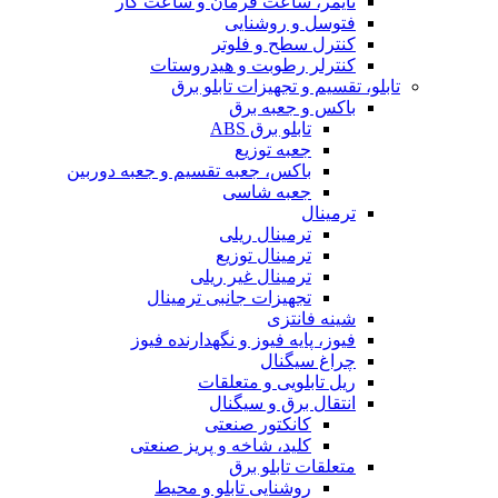
تایمر، ساعت فرمان و ساعت کار
فتوسل و روشنایی
کنترل سطح و فلوتر
کنترلر رطوبت و هیدروستات
تابلو، تقسیم و تجهیزات تابلو برق
باکس و جعبه برق
تابلو برق ABS
جعبه توزیع
باکس، جعبه تقسیم و جعبه دوربین
جعبه شاسی
ترمینال
ترمینال ریلی
ترمینال توزیع
ترمینال غیر ریلی
تجهیزات جانبی ترمینال
شینه فانتزی
فیوز، پایه فیوز و نگهدارنده فیوز
چراغ سیگنال
ریل تابلویی و متعلقات
انتقال برق و سیگنال
کانکتور صنعتی
کلید، شاخه و پریز صنعتی
متعلقات تابلو برق
روشنایی تابلو و محیط