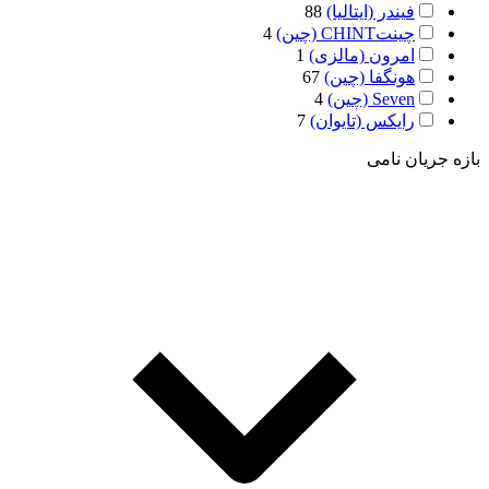
فیندر (ایتالیا)
88
چینتCHINT (چین)
4
امرون (مالزی)
1
هونگفا (چین)
67
Seven (چین)
4
رایکس (تایوان)
7
بازه جریان نامی