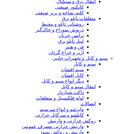
انتقال برق و سیگنال
کانکتور صنعتی
کلید، شاخه و پریز صنعتی
متعلقات تابلو برق
روشنایی تابلو و محیط
درپوش سوراخ و خاک‌گیر
ترانس جریان
لیبل تابلو برق
فن و هیتر
آژیر و چراغ گردان
سیم و کابل و تجهیزات جانبی
سیم و کابل
سیم افشان
کابل افشان
دیگر انواع سیم و کابل
انتقال سیم و کابل
داکت شیاردار
لوله فلکسیبل و متعلقات
اتصالات
وایرشو و انواع سرسیم
کابلشو و سرکابل حرارتی
روکش حرارتی و وارنیش
وارنیش حرارتی مصرف عمومی
وارنیش و روکش نسوز