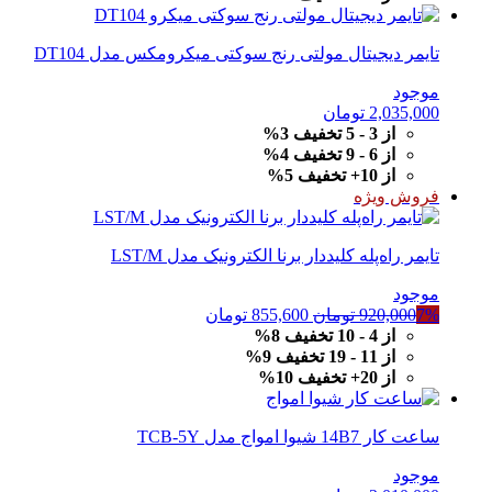
تایمر دیجیتال مولتی رنج سوکتی میکرومکس مدل DT104
موجود
2,035,000
تومان
از 3 - 5 تخفیف 3%
از 6 - 9 تخفیف 4%
از 10+ تخفیف 5%
فروش ویژه
تایمر راه‌پله کلیددار برنا الکترونیک مدل LST/M
موجود
قیمت
قیمت
7%
920,000
تومان
855,600
تومان
اصلی
فعلی
از 4 - 10 تخفیف 8%
920,000 تومان
855,600 تومان
از 11 - 19 تخفیف 9%
بود.
است.
از 20+ تخفیف 10%
ساعت کار 14B7 شیوا امواج مدل TCB-5Y
موجود