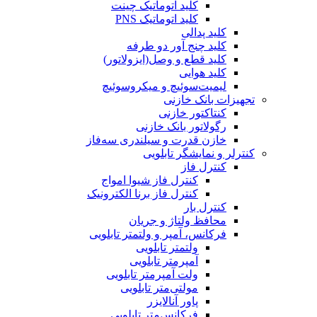
کلید اتوماتیک چینت
کلید اتوماتیک PNS
کلید پدالی
کلید چنج آور دو طرفه
کلید قطع و وصل(ایزولاتور)
کلید هوایی
لیمیت‌سوئیچ و میکروسوئیچ
تجهیزات بانک خازنی
کنتاکتور خازنی
رگولاتور بانک خازنی
خازن قدرت و سیلندری سه‌فاز
کنترلر و نمایشگر تابلویی
کنترل فاز
کنترل فاز شیوا امواج
کنترل فاز برنا الکترونیک
کنترل بار
محافظ ولتاژ و جریان
فرکانس، آمپر و ولتمتر تابلویی
ولتمتر تابلویی
آمپرمتر تابلویی
ولت آمپرمتر تابلویی
مولتی‌متر تابلویی
پاور آنالایزر
فرکانس‌متر تابلویی