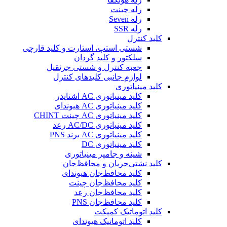
رله چینت
رله Seven
رله SSR
کلید کنترل
شستی استپ، استارت و کلید قارچی
سلکتور و کلید گردان
جعبه کنترل و شستی جرثقیل
لوازم جانبی کلیدهای کنترل
کلید مینیاتوری
کلید مینیاتوری AC اشنایدر
کلید مینیاتوری AC هیوندای
کلید مینیاتوری AC چینت CHINT
کلید مینیاتوری AC/DC رعد
کلید مینیاتوری AC برند PNS
کلید مینیاتوری DC
شینه و جامپر مینیاتوری
کلید نشتی‌جریان و محافظ‌جان
کلید محافظ‌جان هیوندای
کلید محافظ‌جان چینت
کلید محافظ‌جان رعد
کلید محافظ‌جان PNS
کلید اتوماتیک کمپکت
کلید اتوماتیک هیوندای