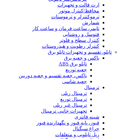
ارت فالت و تجهیزات
محافظ/کنترل موتور
ترموکنترلر و ترموستات
شمارش
تایمر، ساعت فرمان و ساعت کار
فتوسل و روشنایی
کنترل سطح و فلوتر
کنترلر رطوبت و هیدروستات
تابلو، تقسیم و تجهیزات تابلو برق
باکس و جعبه برق
تابلو برق ABS
جعبه توزیع
باکس، جعبه تقسیم و جعبه دوربین
جعبه شاسی
ترمینال
ترمینال ریلی
ترمینال توزیع
ترمینال غیر ریلی
تجهیزات جانبی ترمینال
شینه فانتزی
فیوز، پایه فیوز و نگهدارنده فیوز
چراغ سیگنال
ریل تابلویی و متعلقات