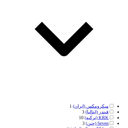
میکرومکس (ایران)
1
فیندر (ایتالیا)
3
KRK (ترکیه)
10
Seven (چین)
3