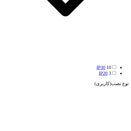
IP30
10
IP20
3
نوع نصب(کاربری)