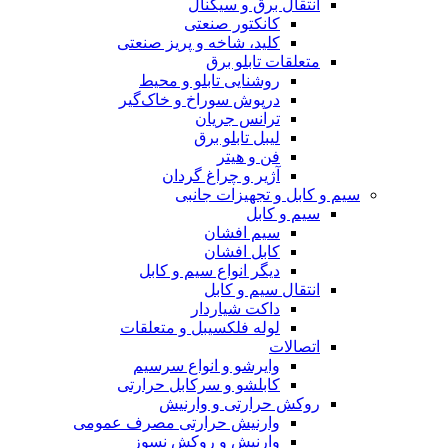
انتقال برق و سیگنال
کانکتور صنعتی
کلید، شاخه و پریز صنعتی
متعلقات تابلو برق
روشنایی تابلو و محیط
درپوش سوراخ و خاک‌گیر
ترانس جریان
لیبل تابلو برق
فن و هیتر
آژیر و چراغ گردان
سیم و کابل و تجهیزات جانبی
سیم و کابل
سیم افشان
کابل افشان
دیگر انواع سیم و کابل
انتقال سیم و کابل
داکت شیاردار
لوله فلکسیبل و متعلقات
اتصالات
وایرشو و انواع سرسیم
کابلشو و سرکابل حرارتی
روکش حرارتی و وارنیش
وارنیش حرارتی مصرف عمومی
وارنیش و روکش نسوز