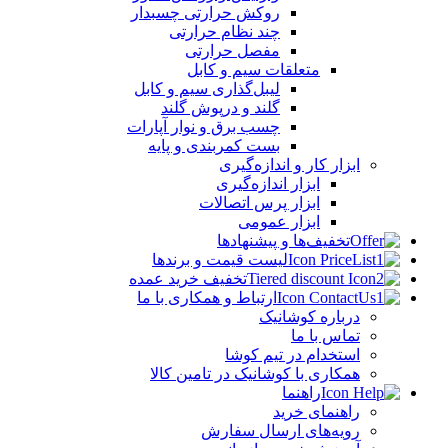
روکش حرارتی چسبدار
چند نظام حرارتی
مفصل حرارتی
متعلقات سیم و کابل
لیبل‌گذاری سیم و کابل
گلند و درپوش گلند
چسب برق و نوار آپارات
بست کمربندی و پایه
ابزار کار و اندازه‌گیری
ابزار اندازه‌گیری
ابزار پرس اتصالات
ابزار عمومی
تخفیف‌ها و پیشنهادها
لیست قیمت و برندها
تخفیف خرید عمده
ارتباط و همکاری با ما
درباره کوشانیک
تماس با ما
استخدام در تیم کوشا
همکاری با کوشانیک در تامین کالا
راهنما
راهنمای خرید
رویه‌های ارسال سفارش