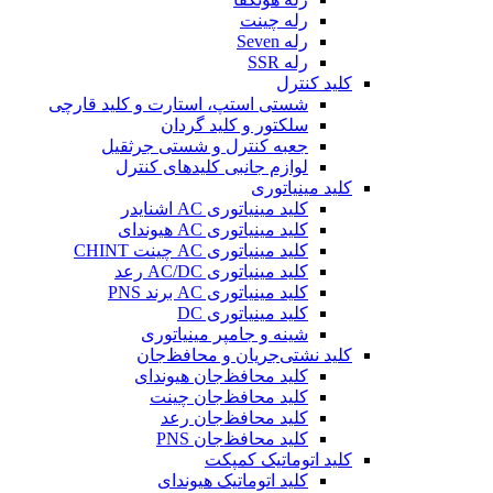
رله چینت
رله Seven
رله SSR
کلید کنترل
شستی استپ، استارت و کلید قارچی
سلکتور و کلید گردان
جعبه کنترل و شستی جرثقیل
لوازم جانبی کلیدهای کنترل
کلید مینیاتوری
کلید مینیاتوری AC اشنایدر
کلید مینیاتوری AC هیوندای
کلید مینیاتوری AC چینت CHINT
کلید مینیاتوری AC/DC رعد
کلید مینیاتوری AC برند PNS
کلید مینیاتوری DC
شینه و جامپر مینیاتوری
کلید نشتی‌جریان و محافظ‌جان
کلید محافظ‌جان هیوندای
کلید محافظ‌جان چینت
کلید محافظ‌جان رعد
کلید محافظ‌جان PNS
کلید اتوماتیک کمپکت
کلید اتوماتیک هیوندای