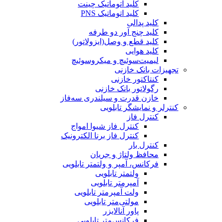
کلید اتوماتیک چینت
کلید اتوماتیک PNS
کلید پدالی
کلید چنج آور دو طرفه
کلید قطع و وصل(ایزولاتور)
کلید هوایی
لیمیت‌سوئیچ و میکروسوئیچ
تجهیزات بانک خازنی
کنتاکتور خازنی
رگولاتور بانک خازنی
خازن قدرت و سیلندری سه‌فاز
کنترلر و نمایشگر تابلویی
کنترل فاز
کنترل فاز شیوا امواج
کنترل فاز برنا الکترونیک
کنترل بار
محافظ ولتاژ و جریان
فرکانس، آمپر و ولتمتر تابلویی
ولتمتر تابلویی
آمپرمتر تابلویی
ولت آمپرمتر تابلویی
مولتی‌متر تابلویی
پاور آنالایزر
فرکانس‌متر تابلویی