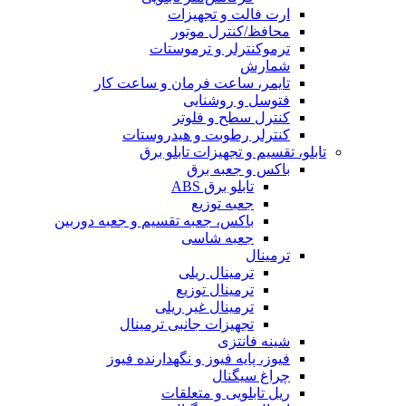
ارت فالت و تجهیزات
محافظ/کنترل موتور
ترموکنترلر و ترموستات
شمارش
تایمر، ساعت فرمان و ساعت کار
فتوسل و روشنایی
کنترل سطح و فلوتر
کنترلر رطوبت و هیدروستات
تابلو، تقسیم و تجهیزات تابلو برق
باکس و جعبه برق
تابلو برق ABS
جعبه توزیع
باکس، جعبه تقسیم و جعبه دوربین
جعبه شاسی
ترمینال
ترمینال ریلی
ترمینال توزیع
ترمینال غیر ریلی
تجهیزات جانبی ترمینال
شینه فانتزی
فیوز، پایه فیوز و نگهدارنده فیوز
چراغ سیگنال
ریل تابلویی و متعلقات