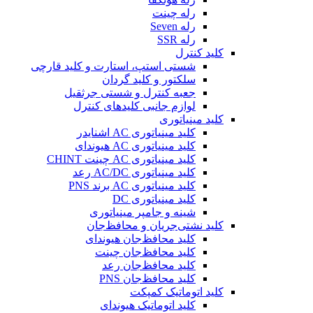
رله چینت
رله Seven
رله SSR
کلید کنترل
شستی استپ، استارت و کلید قارچی
سلکتور و کلید گردان
جعبه کنترل و شستی جرثقیل
لوازم جانبی کلیدهای کنترل
کلید مینیاتوری
کلید مینیاتوری AC اشنایدر
کلید مینیاتوری AC هیوندای
کلید مینیاتوری AC چینت CHINT
کلید مینیاتوری AC/DC رعد
کلید مینیاتوری AC برند PNS
کلید مینیاتوری DC
شینه و جامپر مینیاتوری
کلید نشتی‌جریان و محافظ‌جان
کلید محافظ‌جان هیوندای
کلید محافظ‌جان چینت
کلید محافظ‌جان رعد
کلید محافظ‌جان PNS
کلید اتوماتیک کمپکت
کلید اتوماتیک هیوندای