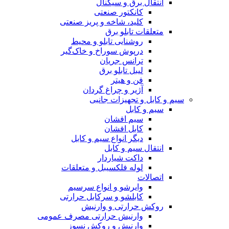
انتقال برق و سیگنال
کانکتور صنعتی
کلید، شاخه و پریز صنعتی
متعلقات تابلو برق
روشنایی تابلو و محیط
درپوش سوراخ و خاک‌گیر
ترانس جریان
لیبل تابلو برق
فن و هیتر
آژیر و چراغ گردان
سیم و کابل و تجهیزات جانبی
سیم و کابل
سیم افشان
کابل افشان
دیگر انواع سیم و کابل
انتقال سیم و کابل
داکت شیاردار
لوله فلکسیبل و متعلقات
اتصالات
وایرشو و انواع سرسیم
کابلشو و سرکابل حرارتی
روکش حرارتی و وارنیش
وارنیش حرارتی مصرف عمومی
وارنیش و روکش نسوز