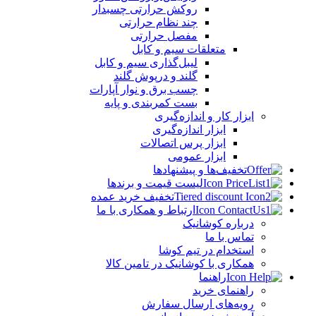
روکش حرارتی چسبدار
چند نظام حرارتی
مفصل حرارتی
متعلقات سیم و کابل
لیبل‌گذاری سیم و کابل
گلند و درپوش گلند
چسب برق و نوار آپارات
بست کمربندی و پایه
ابزار کار و اندازه‌گیری
ابزار اندازه‌گیری
ابزار پرس اتصالات
ابزار عمومی
تخفیف‌ها و پیشنهادها
لیست قیمت و برندها
تخفیف خرید عمده
ارتباط و همکاری با ما
درباره کوشانیک
تماس با ما
استخدام در تیم کوشا
همکاری با کوشانیک در تامین کالا
راهنما
راهنمای خرید
رویه‌های ارسال سفارش