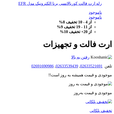
رله ارت فالت کوربالانسی برنا الکترونیک مدل EFR
ناموجود
ناموجود
از 4 - 10 تخفیف 8%
از 11 - 19 تخفیف 9%
از 20+ تخفیف 10%
ارت فالت و تجهیزات
رفتن به بالا
تلفن
02633521691
,
02633539439
,
02691690986
موجودی و قیمت همیشه به روز است!!
موجودی و قیمت به‌روز
تخفیف پلکانی