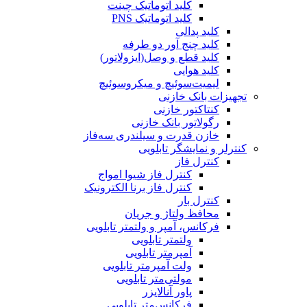
کلید اتوماتیک چینت
کلید اتوماتیک PNS
کلید پدالی
کلید چنج آور دو طرفه
کلید قطع و وصل(ایزولاتور)
کلید هوایی
لیمیت‌سوئیچ و میکروسوئیچ
تجهیزات بانک خازنی
کنتاکتور خازنی
رگولاتور بانک خازنی
خازن قدرت و سیلندری سه‌فاز
کنترلر و نمایشگر تابلویی
کنترل فاز
کنترل فاز شیوا امواج
کنترل فاز برنا الکترونیک
کنترل بار
محافظ ولتاژ و جریان
فرکانس، آمپر و ولتمتر تابلویی
ولتمتر تابلویی
آمپرمتر تابلویی
ولت آمپرمتر تابلویی
مولتی‌متر تابلویی
پاور آنالایزر
فرکانس‌متر تابلویی