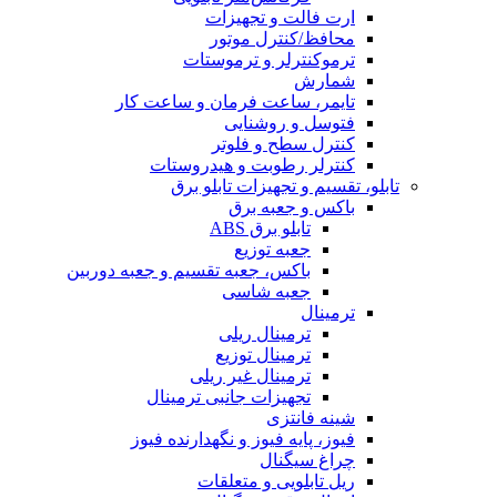
ارت فالت و تجهیزات
محافظ/کنترل موتور
ترموکنترلر و ترموستات
شمارش
تایمر، ساعت فرمان و ساعت کار
فتوسل و روشنایی
کنترل سطح و فلوتر
کنترلر رطوبت و هیدروستات
تابلو، تقسیم و تجهیزات تابلو برق
باکس و جعبه برق
تابلو برق ABS
جعبه توزیع
باکس، جعبه تقسیم و جعبه دوربین
جعبه شاسی
ترمینال
ترمینال ریلی
ترمینال توزیع
ترمینال غیر ریلی
تجهیزات جانبی ترمینال
شینه فانتزی
فیوز، پایه فیوز و نگهدارنده فیوز
چراغ سیگنال
ریل تابلویی و متعلقات