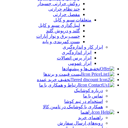
روکش حرارتی چسبدار
چند نظام حرارتی
مفصل حرارتی
متعلقات سیم و کابل
لیبل‌گذاری سیم و کابل
گلند و درپوش گلند
چسب برق و نوار آپارات
بست کمربندی و پایه
ابزار کار و اندازه‌گیری
ابزار اندازه‌گیری
ابزار پرس اتصالات
ابزار عمومی
تخفیف‌ها و پیشنهادها
لیست قیمت و برندها
تخفیف خرید عمده
ارتباط و همکاری با ما
درباره کوشانیک
تماس با ما
استخدام در تیم کوشا
همکاری با کوشانیک در تامین کالا
راهنما
راهنمای خرید
رویه‌های ارسال سفارش