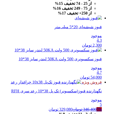
190,500 تومان
180,975 تومان
از 25 - 74 تخفیف 15%
بود.
است.
از 75 - 249 تخفیف 16%
از 250+ تخفیف 17%
فیوز شیشه‌ای 20*5 میلی‌متر
موجود
4.3
2,300
تومان
فیوز سکسیونری 500 ولت 50KA لیندر سایز 38*10
موجود
4.7
54,000
تومان
فروش ویژه
نگهدارنده فیوز(سکسیونر) تک پل 38*10 رعد سری RFH
موجود
5
5%
346,400
تومان
329,080
تومان