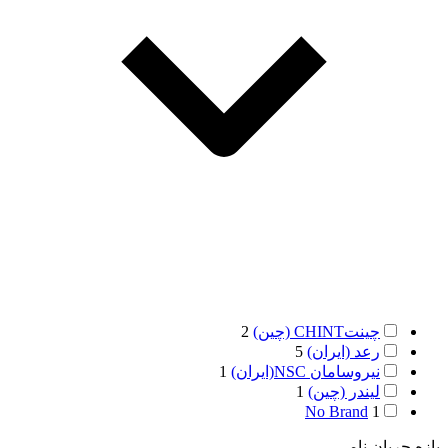
چینتCHINT (چین)
2
رعد (ایران)
5
نیروسامان NSC(ایران)
1
لیندر (چین)
1
No Brand
1
بازه جریان نامی