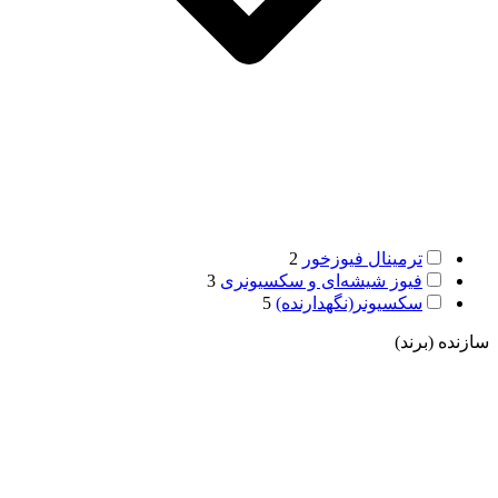
ترمینال فیوزخور
2
فیوز شیشه‌ای و سکسیونری
3
سکسیونر(نگهدارنده)
5
سازنده (برند)