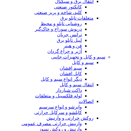
انتقال برق و سیگنال
کانکتور صنعتی
کلید، شاخه و پریز صنعتی
متعلقات تابلو برق
روشنایی تابلو و محیط
درپوش سوراخ و خاک‌گیر
ترانس جریان
لیبل تابلو برق
فن و هیتر
آژیر و چراغ گردان
سیم و کابل و تجهیزات جانبی
سیم و کابل
سیم افشان
کابل افشان
دیگر انواع سیم و کابل
انتقال سیم و کابل
داکت شیاردار
لوله فلکسیبل و متعلقات
اتصالات
وایرشو و انواع سرسیم
کابلشو و سرکابل حرارتی
روکش حرارتی و وارنیش
وارنیش حرارتی مصرف عمومی
وارنیش و روکش نسوز