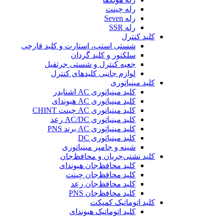
رله چینت
رله Seven
رله SSR
کلید کنترل
شستی استپ، استارت و کلید قارچی
سلکتور و کلید گردان
جعبه کنترل و شستی جرثقیل
لوازم جانبی کلیدهای کنترل
کلید مینیاتوری
کلید مینیاتوری AC اشنایدر
کلید مینیاتوری AC هیوندای
کلید مینیاتوری AC چینت CHINT
کلید مینیاتوری AC/DC رعد
کلید مینیاتوری AC برند PNS
کلید مینیاتوری DC
شینه و جامپر مینیاتوری
کلید نشتی‌جریان و محافظ‌جان
کلید محافظ‌جان هیوندای
کلید محافظ‌جان چینت
کلید محافظ‌جان رعد
کلید محافظ‌جان PNS
کلید اتوماتیک کمپکت
کلید اتوماتیک هیوندای