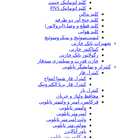
کلید اتوماتیک چینت
کلید اتوماتیک PNS
کلید پدالی
کلید چنج آور دو طرفه
کلید قطع و وصل(ایزولاتور)
کلید هوایی
لیمیت‌سوئیچ و میکروسوئیچ
تجهیزات بانک خازنی
کنتاکتور خازنی
رگولاتور بانک خازنی
خازن قدرت و سیلندری سه‌فاز
کنترلر و نمایشگر تابلویی
کنترل فاز
کنترل فاز شیوا امواج
کنترل فاز برنا الکترونیک
کنترل بار
محافظ ولتاژ و جریان
فرکانس، آمپر و ولتمتر تابلویی
ولتمتر تابلویی
آمپرمتر تابلویی
ولت آمپرمتر تابلویی
مولتی‌متر تابلویی
پاور آنالایزر
فرکانس‌متر تابلویی