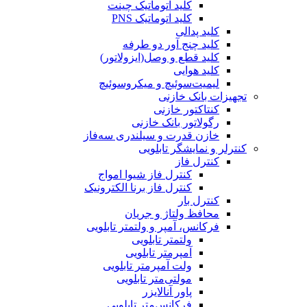
کلید اتوماتیک چینت
کلید اتوماتیک PNS
کلید پدالی
کلید چنج آور دو طرفه
کلید قطع و وصل(ایزولاتور)
کلید هوایی
لیمیت‌سوئیچ و میکروسوئیچ
تجهیزات بانک خازنی
کنتاکتور خازنی
رگولاتور بانک خازنی
خازن قدرت و سیلندری سه‌فاز
کنترلر و نمایشگر تابلویی
کنترل فاز
کنترل فاز شیوا امواج
کنترل فاز برنا الکترونیک
کنترل بار
محافظ ولتاژ و جریان
فرکانس، آمپر و ولتمتر تابلویی
ولتمتر تابلویی
آمپرمتر تابلویی
ولت آمپرمتر تابلویی
مولتی‌متر تابلویی
پاور آنالایزر
فرکانس‌متر تابلویی