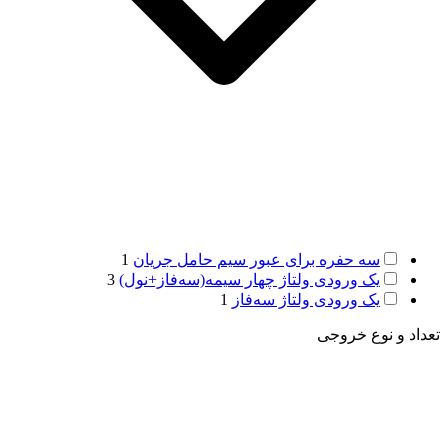
سه حفره برای عبور سیم حامل جریان
1
یک ورودی ولتاژ چهار سیمه(سه‌فاز+نول)
3
یک ورودی ولتاژ سه‌فاز
1
تعداد و نوع خروجی