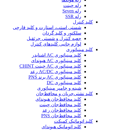
رله چینت
رله Seven
رله SSR
کلید کنترل
شستی استپ، استارت و کلید قارچی
سلکتور و کلید گردان
جعبه کنترل و شستی جرثقیل
لوازم جانبی کلیدهای کنترل
کلید مینیاتوری
کلید مینیاتوری AC اشنایدر
کلید مینیاتوری AC هیوندای
کلید مینیاتوری AC چینت CHINT
کلید مینیاتوری AC/DC رعد
کلید مینیاتوری AC برند PNS
کلید مینیاتوری DC
شینه و جامپر مینیاتوری
کلید نشتی‌جریان و محافظ‌جان
کلید محافظ‌جان هیوندای
کلید محافظ‌جان چینت
کلید محافظ‌جان رعد
کلید محافظ‌جان PNS
کلید اتوماتیک کمپکت
کلید اتوماتیک هیوندای