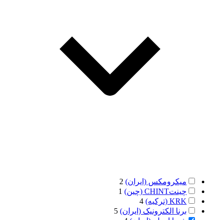
میکرومکس (ایران)
2
چینتCHINT (چین)
1
KRK (ترکیه)
4
برنا الکترونیک (ایران)
5