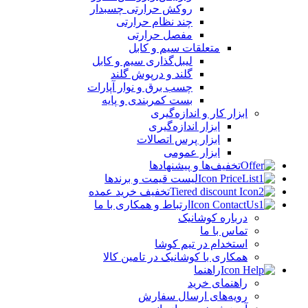
روکش حرارتی چسبدار
چند نظام حرارتی
مفصل حرارتی
متعلقات سیم و کابل
لیبل‌گذاری سیم و کابل
گلند و درپوش گلند
چسب برق و نوار آپارات
بست کمربندی و پایه
ابزار کار و اندازه‌گیری
ابزار اندازه‌گیری
ابزار پرس اتصالات
ابزار عمومی
تخفیف‌ها و پیشنهادها
لیست قیمت و برندها
تخفیف خرید عمده
ارتباط و همکاری با ما
درباره کوشانیک
تماس با ما
استخدام در تیم کوشا
همکاری با کوشانیک در تامین کالا
راهنما
راهنمای خرید
رویه‌های ارسال سفارش