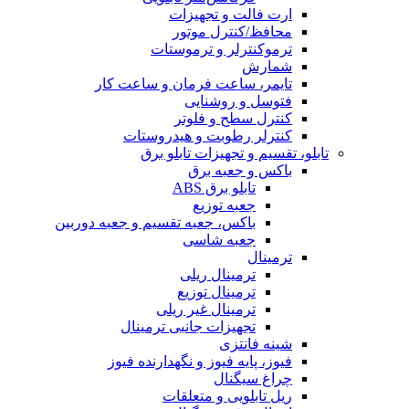
ارت فالت و تجهیزات
محافظ/کنترل موتور
ترموکنترلر و ترموستات
شمارش
تایمر، ساعت فرمان و ساعت کار
فتوسل و روشنایی
کنترل سطح و فلوتر
کنترلر رطوبت و هیدروستات
تابلو، تقسیم و تجهیزات تابلو برق
باکس و جعبه برق
تابلو برق ABS
جعبه توزیع
باکس، جعبه تقسیم و جعبه دوربین
جعبه شاسی
ترمینال
ترمینال ریلی
ترمینال توزیع
ترمینال غیر ریلی
تجهیزات جانبی ترمینال
شینه فانتزی
فیوز، پایه فیوز و نگهدارنده فیوز
چراغ سیگنال
ریل تابلویی و متعلقات