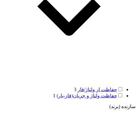
حفاظت از ولتاژ/فاز
3
حفاظت ولتاژ و جریان(فاز-بار)
1
سازنده (برند)