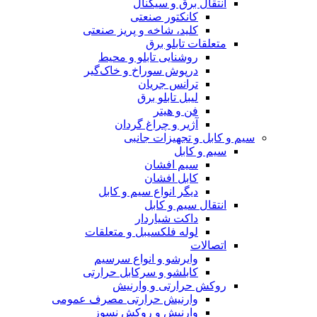
انتقال برق و سیگنال
کانکتور صنعتی
کلید، شاخه و پریز صنعتی
متعلقات تابلو برق
روشنایی تابلو و محیط
درپوش سوراخ و خاک‌گیر
ترانس جریان
لیبل تابلو برق
فن و هیتر
آژیر و چراغ گردان
سیم و کابل و تجهیزات جانبی
سیم و کابل
سیم افشان
کابل افشان
دیگر انواع سیم و کابل
انتقال سیم و کابل
داکت شیاردار
لوله فلکسیبل و متعلقات
اتصالات
وایرشو و انواع سرسیم
کابلشو و سرکابل حرارتی
روکش حرارتی و وارنیش
وارنیش حرارتی مصرف عمومی
وارنیش و روکش نسوز