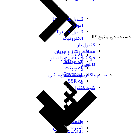
کنترل فاز شیوا
امواج
کنترل فاز برنا
دسته‌بندی و نوع کالا
الکترونیک
کنترل بار
محافظ ولتاژ و جریان
رله فیندر
فرکانس، آمپر و ولتمتر
رله هونگفا
تابلویی
رله چینت
رله Seven
باکس و جعبه برق
سیم و کابل و تجهیزات جانبی
رله SSR
کلید کنترل
ولتمتر تابلویی
آمپرمتر تابلویی
تابلو برق ABS