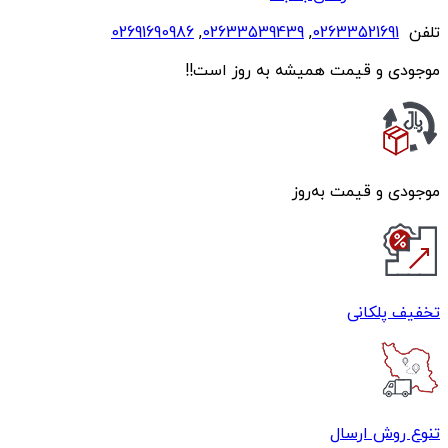
تلفن
02633521691
,
02633539439
,
02691690986
موجودی و قیمت همیشه به روز است!!
موجودی و قیمت به‌روز
تخفیف پلکانی
تنوع روش ارسال