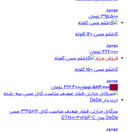
موجود
395,500
تومان
کابلشو مسی 120 کلوته
موجود
466,000
تومان
فروش ویژه
کابلشو مسی 150 کلوته
موجود
20%
583,000
تومان
466,400
تومان
سرکابل حرارتی فشار ضعیف مناسب کابل 16+25*3 مسی
DeDe مدل DTH01-3025P-C
موجود