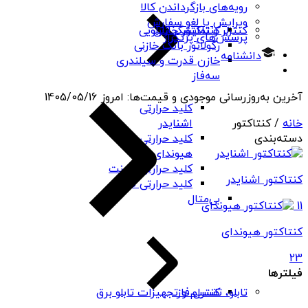
رویه‌های بازگرداندن کالا
ویرایش یا لغو سفارش
کنتاکتور خازنی
کنترلر و نمایشگر تابلویی
پرسش‌های پرتکرار
رگولاتور بانک خازنی
دانشنامه
خازن قدرت و سیلندری
سه‌فاز
آخرین به‌روزرسانی موجودی و قیمت‌ها:
امروز
1405/05/16
کلید حرارتی
خانه
/ کنتاکتور
اشنایدر
دسته‌بندی
کلید حرارتی
هیوندای
کلید حرارتی چینت
کنتاکتور اشنایدر
کلید حرارتی PNS
بی‌متال
11
کنتاکتور هیوندای
23
فیلترها
کنترل فاز
تابلو، تقسیم و تجهیزات تابلو برق