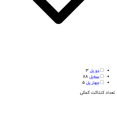
دو پل
3
سه‌پل
88
چهار پل
5
تعداد کنتاکت کمکی