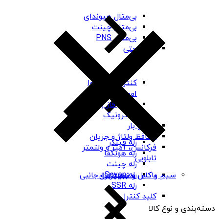
بی‌متال هیوندای
بی‌متال چینت
بی‌متال PNS
رله صنعتی
کنترل فاز شیوا
امواج
کنترل فاز برنا
الکترونیک
کنترل بار
محافظ ولتاژ و جریان
رله فیندر
فرکانس، آمپر و ولتمتر
رله هونگفا
تابلویی
رله چینت
رله Seven
باکس و جعبه برق
سیم و کابل و تجهیزات جانبی
رله SSR
کلید کنترل
دسته‌بندی و نوع کالا