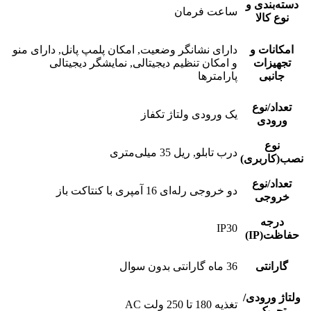
دسته‌بندی و
ساعت فرمان
نوع کالا
امکانات و
دارای نشانگر وضعیت, امکان پلمپ پانل, دارای منو
تجهیزات
و امکان تنظیم دیجیتالی, نمایشگر دیجیتالی
جانبی
پارامترها
تعداد/نوع
یک ورودی ولتاژ تکفاز
ورودی
نوع
درب تابلو, ریل 35 میلی‌متری
نصب(کاربری)
تعداد/نوع
دو خروجی رله‌ای 16 آمپری با کنتاکت باز
خروجی
درجه
IP30
حفاظت(IP)
گارانتی
36 ماه گارانتی بدون سوال
ولتاژ ورودی/
تغذیه 180 تا 250 ولت AC
تحریک