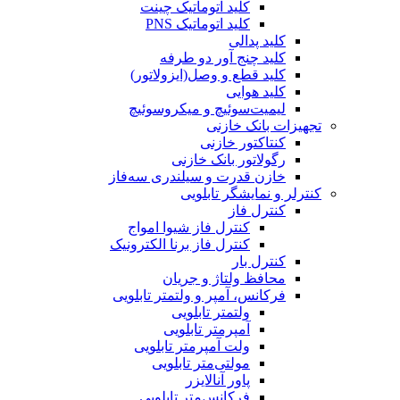
کلید اتوماتیک چینت
کلید اتوماتیک PNS
کلید پدالی
کلید چنج آور دو طرفه
کلید قطع و وصل(ایزولاتور)
کلید هوایی
لیمیت‌سوئیچ و میکروسوئیچ
تجهیزات بانک خازنی
کنتاکتور خازنی
رگولاتور بانک خازنی
خازن قدرت و سیلندری سه‌فاز
کنترلر و نمایشگر تابلویی
کنترل فاز
کنترل فاز شیوا امواج
کنترل فاز برنا الکترونیک
کنترل بار
محافظ ولتاژ و جریان
فرکانس، آمپر و ولتمتر تابلویی
ولتمتر تابلویی
آمپرمتر تابلویی
ولت آمپرمتر تابلویی
مولتی‌متر تابلویی
پاور آنالایزر
فرکانس‌متر تابلویی