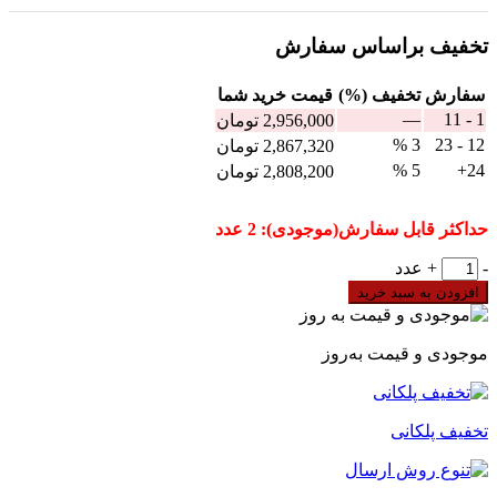
تخفیف براساس سفارش
سفارش
تخفیف (%)
قيمت خرید شما
—
1 - 11
2,956,000
تومان
3 %
12 - 23
2,867,320
تومان
5 %
24+
2,808,200
تومان
حداکثر قابل سفارش(موجودی): 2 عدد
ساعت
-
+
عدد
فرمان
افزودن به سبد خرید
دو
رله‌
12JN5
موجودی و قیمت به‌روز
شیوا
امواج
مدل
تخفیف پلکانی
TSJN-
2R
عدد