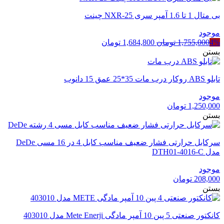
بی متال 1 تا 1.6 آمپر سری NXR-25 چینت
موجود
قیمت
قیمت
4%
1,755,000
تومان
1,684,800
تومان
اصلی
فعلی
بستن
1,755,000 تومان
1,684,800 تومان
بود.
است.
تابلو ABS روکار درب مات 35*25 عمق 15 دانوب
موجود
1,250,000
تومان
بستن
سرکابل حرارتی فشار ضعیف مناسب کابل 4 در 16 مسی DeDe
مدل DTH01-4016-C
موجود
208,000
تومان
بستن
کانکتور صنعتی 5 پین 10 آمپر مادگی Mete Enerji مدل 403010