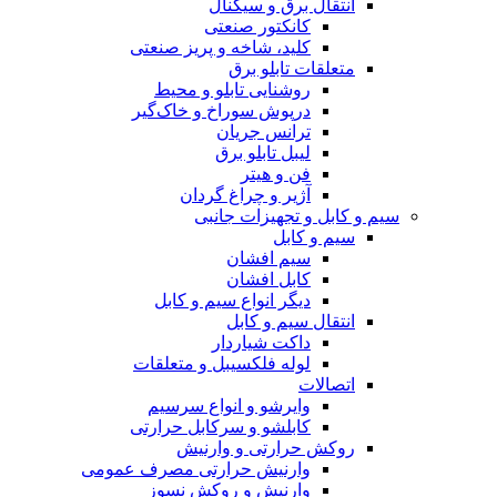
انتقال برق و سیگنال
کانکتور صنعتی
کلید، شاخه و پریز صنعتی
متعلقات تابلو برق
روشنایی تابلو و محیط
درپوش سوراخ و خاک‌گیر
ترانس جریان
لیبل تابلو برق
فن و هیتر
آژیر و چراغ گردان
سیم و کابل و تجهیزات جانبی
سیم و کابل
سیم افشان
کابل افشان
دیگر انواع سیم و کابل
انتقال سیم و کابل
داکت شیاردار
لوله فلکسیبل و متعلقات
اتصالات
وایرشو و انواع سرسیم
کابلشو و سرکابل حرارتی
روکش حرارتی و وارنیش
وارنیش حرارتی مصرف عمومی
وارنیش و روکش نسوز