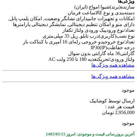
ویژگی‌ها
سازنده(برند)
شیوا امواج (ایران)
دسته‌بندی و نوع کالا
ساعت فرمان
امکانات و تجهیزات جانبی
دارای نشانگر وضعیت, امکان پلمپ پانل,
دارای منو و امکان تنظیم دیجیتالی, نمایشگر دیجیتالی پارامترها
تعداد/نوع ورودی
یک ورودی ولتاژ تکفاز
نوع نصب(کاربری)
درب تابلو, ریل 35 میلی‌متری
تعداد/نوع خروجی
دو خروجی رله‌ای 16 آمپری با کنتاکت باز
درجه حفاظت(IP)
IP30
گارانتی
36 ماه گارانتی بدون سوال
ولتاژ ورودی/تحریک
تغذیه 180 تا 250 ولت AC
مشاهده همه ویژگی‌ها
مشاهده همه ویژگی‌ها
موجود
ارسال توسط کوشانیک
قیمت هر عدد :
2,956,000
تومان
موجود
آخرین بروزرسانی قیمت و موجودی: امروز 1405/05/15