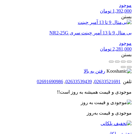
موجود
1,392,000
تومان
بستن
بی متال 9 تا 13 آمپر چینت سری NR2-25G
موجود
2,281,000
تومان
بستن
رفتن به بالا
تلفن
02633521691
,
02633539439
,
02691690986
موجودی و قیمت همیشه به روز است!!
موجودی و قیمت به‌روز
تخفیف پلکانی