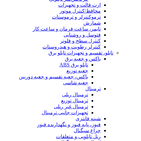
ارت فالت و تجهیزات
محافظ/کنترل موتور
ترموکنترلر و ترموستات
شمارش
تایمر، ساعت فرمان و ساعت کار
فتوسل و روشنایی
کنترل سطح و فلوتر
کنترلر رطوبت و هیدروستات
تابلو، تقسیم و تجهیزات تابلو برق
باکس و جعبه برق
تابلو برق ABS
جعبه توزیع
باکس، جعبه تقسیم و جعبه دوربین
جعبه شاسی
ترمینال
ترمینال ریلی
ترمینال توزیع
ترمینال غیر ریلی
تجهیزات جانبی ترمینال
شینه فانتزی
فیوز، پایه فیوز و نگهدارنده فیوز
چراغ سیگنال
ریل تابلویی و متعلقات