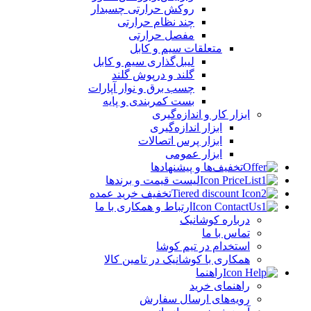
روکش حرارتی چسبدار
چند نظام حرارتی
مفصل حرارتی
متعلقات سیم و کابل
لیبل‌گذاری سیم و کابل
گلند و درپوش گلند
چسب برق و نوار آپارات
بست کمربندی و پایه
ابزار کار و اندازه‌گیری
ابزار اندازه‌گیری
ابزار پرس اتصالات
ابزار عمومی
تخفیف‌ها و پیشنهادها
لیست قیمت و برندها
تخفیف خرید عمده
ارتباط و همکاری با ما
درباره کوشانیک
تماس با ما
استخدام در تیم کوشا
همکاری با کوشانیک در تامین کالا
راهنما
راهنمای خرید
رویه‌های ارسال سفارش