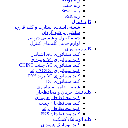
رله چینت
رله Seven
رله SSR
کلید کنترل
شستی استپ، استارت و کلید قارچی
سلکتور و کلید گردان
جعبه کنترل و شستی جرثقیل
لوازم جانبی کلیدهای کنترل
کلید مینیاتوری
کلید مینیاتوری AC اشنایدر
کلید مینیاتوری AC هیوندای
کلید مینیاتوری AC چینت CHINT
کلید مینیاتوری AC/DC رعد
کلید مینیاتوری AC برند PNS
کلید مینیاتوری DC
شینه و جامپر مینیاتوری
کلید نشتی‌جریان و محافظ‌جان
کلید محافظ‌جان هیوندای
کلید محافظ‌جان چینت
کلید محافظ‌جان رعد
کلید محافظ‌جان PNS
کلید اتوماتیک کمپکت
کلید اتوماتیک هیوندای