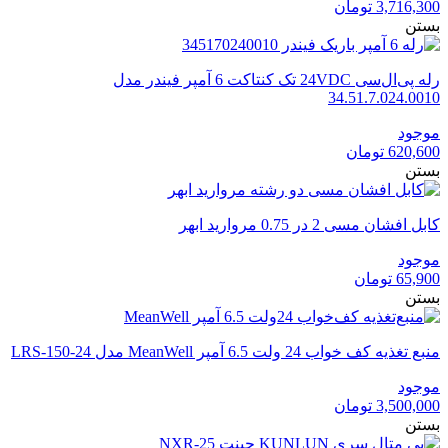
3,716,300
تومان
بستن
رله پی‌ال‌سی 24VDC تک کنتاکت 6 آمپر فیندر مدل
34.51.7.024.0010
موجود
620,600
تومان
بستن
کابل افشان مسی 2 در 0.75 مروارید ابهر
موجود
65,900
تومان
بستن
منبع تغذیه کف خواب 24 ولت 6.5 آمپر MeanWell مدل LRS-150-24
موجود
3,500,000
تومان
بستن