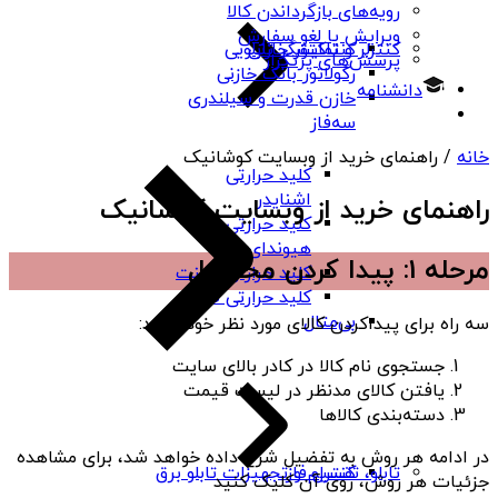
رویه‌های بازگرداندن کالا
ویرایش یا لغو سفارش
کنتاکتور خازنی
کنترلر و نمایشگر تابلویی
پرسش‌های پرتکرار
رگولاتور بانک خازنی
دانشنامه
خازن قدرت و سیلندری
سه‌فاز
خانه
/ راهنمای خرید از وبسایت کوشانیک
کلید حرارتی
اشنایدر
راهنمای خرید از وبسایت کوشانیک
کلید حرارتی
هیوندای
مرحله 1: پیدا کردن محصول
کلید حرارتی چینت
کلید حرارتی PNS
بی‌متال
سه راه برای پیداکردن کالای مورد نظر خود دارید:
جستجوی نام کالا در کادر بالای سایت
یافتن کالای مدنظر در لیست قیمت
دسته‌بندی کالاها
در ادامه هر روش به تفضیل شرح داده خواهد شد، برای مشاهده
کنترل فاز
تابلو، تقسیم و تجهیزات تابلو برق
جزئیات هر روش، روی آن کلیک کنید