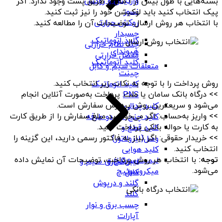
وارنیش و روکش
بسته‌هایی با طول بیش از ۱ متر از طریق پست وجود ندارد. اگر
نسوز
پیک انتخاب کنید باید لوکیشن خود را نیز ثبت کنید.
روکش حرارتی
با انتخاب هر روش ارسال، توضیحات آن را مطالعه کنید.
چسبدار
کلید اتوماتیک
چند نظام حرارتی
هیوندای
مفصل حرارتی
کلید اتوماتیک
متعلقات سیم و کابل
چینت
روش پرداخت را با توجه به نکات زیر انتخاب کنید.
کلید اتوماتیک
>> درگاه بانک سامان یا ملت: پرداخت به‌صورت آنلاین انجام
PNS
می‌شود و سریعترین روش پردازش سفارش است.
کلید پدالی
>> واریز به‌حساب: اگر می‌خواهید مبلغ سفارش را از طریق کارت
کلید چنج آور دو طرفه
به کارت یا حواله بانکی پرداخت کنید.
کلید قطع و
>> خریدار حقوقی: اگر نیاز به فاکتور رسمی دارید، این گزینه را
وصل(ایزولاتور)
انتخاب کنید.
کلید هوایی
توجه:
با انتخاب هر روش پرداخت، توضیحات آن نمایش داده
لیمیت‌سوئیچ و
لیبل‌گذاری سیم و
می‌شود.
میکروسوئیچ
کابل
گلند و درپوش
گلند
چسب برق و نوار
آپارات