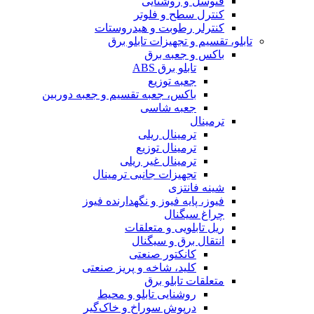
فتوسل و روشنایی
کنترل سطح و فلوتر
کنترلر رطوبت و هیدروستات
تابلو، تقسیم و تجهیزات تابلو برق
باکس و جعبه برق
تابلو برق ABS
جعبه توزیع
باکس، جعبه تقسیم و جعبه دوربین
جعبه شاسی
ترمینال
ترمینال ریلی
ترمینال توزیع
ترمینال غیر ریلی
تجهیزات جانبی ترمینال
شینه فانتزی
فیوز، پایه فیوز و نگهدارنده فیوز
چراغ سیگنال
ریل تابلویی و متعلقات
انتقال برق و سیگنال
کانکتور صنعتی
کلید، شاخه و پریز صنعتی
متعلقات تابلو برق
روشنایی تابلو و محیط
درپوش سوراخ و خاک‌گیر