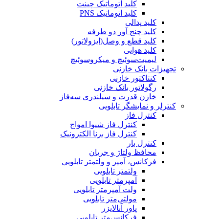
کلید اتوماتیک چینت
کلید اتوماتیک PNS
کلید پدالی
کلید چنج آور دو طرفه
کلید قطع و وصل(ایزولاتور)
کلید هوایی
لیمیت‌سوئیچ و میکروسوئیچ
تجهیزات بانک خازنی
کنتاکتور خازنی
رگولاتور بانک خازنی
خازن قدرت و سیلندری سه‌فاز
کنترلر و نمایشگر تابلویی
کنترل فاز
کنترل فاز شیوا امواج
کنترل فاز برنا الکترونیک
کنترل بار
محافظ ولتاژ و جریان
فرکانس، آمپر و ولتمتر تابلویی
ولتمتر تابلویی
آمپرمتر تابلویی
ولت آمپرمتر تابلویی
مولتی‌متر تابلویی
پاور آنالایزر
فرکانس‌متر تابلویی