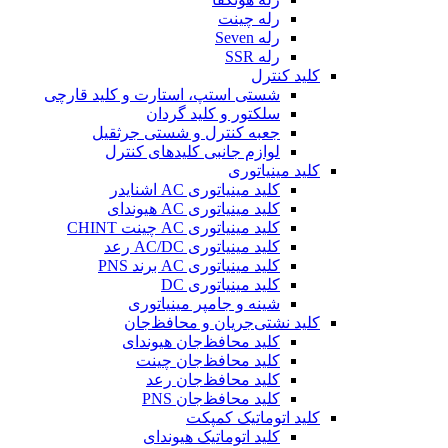
رله چینت
رله Seven
رله SSR
کلید کنترل
شستی استپ، استارت و کلید قارچی
سلکتور و کلید گردان
جعبه کنترل و شستی جرثقیل
لوازم جانبی کلیدهای کنترل
کلید مینیاتوری
کلید مینیاتوری AC اشنایدر
کلید مینیاتوری AC هیوندای
کلید مینیاتوری AC چینت CHINT
کلید مینیاتوری AC/DC رعد
کلید مینیاتوری AC برند PNS
کلید مینیاتوری DC
شینه و جامپر مینیاتوری
کلید نشتی‌جریان و محافظ‌جان
کلید محافظ‌جان هیوندای
کلید محافظ‌جان چینت
کلید محافظ‌جان رعد
کلید محافظ‌جان PNS
کلید اتوماتیک کمپکت
کلید اتوماتیک هیوندای