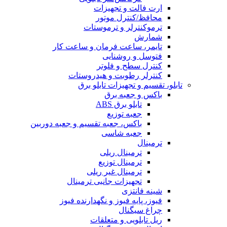
ارت فالت و تجهیزات
محافظ/کنترل موتور
ترموکنترلر و ترموستات
شمارش
تایمر، ساعت فرمان و ساعت کار
فتوسل و روشنایی
کنترل سطح و فلوتر
کنترلر رطوبت و هیدروستات
تابلو، تقسیم و تجهیزات تابلو برق
باکس و جعبه برق
تابلو برق ABS
جعبه توزیع
باکس، جعبه تقسیم و جعبه دوربین
جعبه شاسی
ترمینال
ترمینال ریلی
ترمینال توزیع
ترمینال غیر ریلی
تجهیزات جانبی ترمینال
شینه فانتزی
فیوز، پایه فیوز و نگهدارنده فیوز
چراغ سیگنال
ریل تابلویی و متعلقات