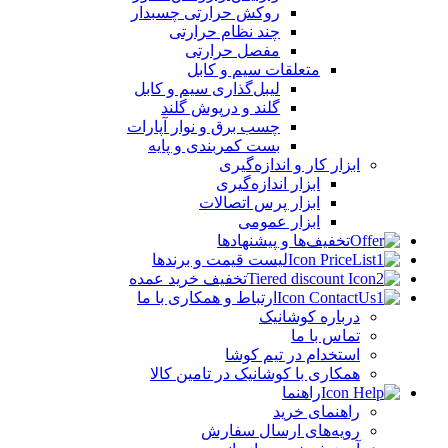
روکش حرارتی چسبدار
چند نظام حرارتی
مفصل حرارتی
متعلقات سیم و کابل
لیبل‌گذاری سیم و کابل
گلند و درپوش گلند
چسب برق و نوار آپارات
بست کمربندی و پایه
ابزار کار و اندازه‌گیری
ابزار اندازه‌گیری
ابزار پرس اتصالات
ابزار عمومی
تخفیف‌ها و پیشنهادها
لیست قیمت و برندها
تخفیف خرید عمده
ارتباط و همکاری با ما
درباره کوشانیک
تماس با ما
استخدام در تیم کوشا
همکاری با کوشانیک در تامین کالا
راهنما
راهنمای خرید
رویه‌های ارسال سفارش