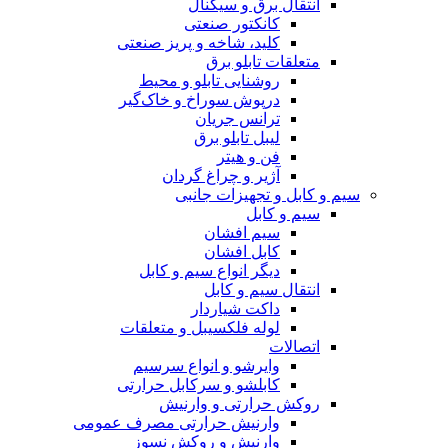
انتقال برق و سیگنال
کانکتور صنعتی
کلید، شاخه و پریز صنعتی
متعلقات تابلو برق
روشنایی تابلو و محیط
درپوش سوراخ و خاک‌گیر
ترانس جریان
لیبل تابلو برق
فن و هیتر
آژیر و چراغ گردان
سیم و کابل و تجهیزات جانبی
سیم و کابل
سیم افشان
کابل افشان
دیگر انواع سیم و کابل
انتقال سیم و کابل
داکت شیاردار
لوله فلکسیبل و متعلقات
اتصالات
وایرشو و انواع سرسیم
کابلشو و سرکابل حرارتی
روکش حرارتی و وارنیش
وارنیش حرارتی مصرف عمومی
وارنیش و روکش نسوز