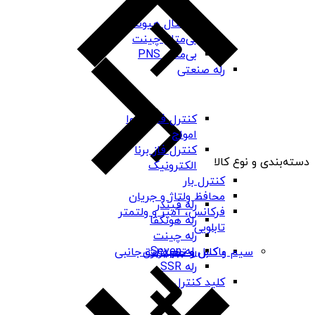
بی‌متال هیوندای
بی‌متال چینت
بی‌متال PNS
رله صنعتی
کنترل فاز شیوا
امواج
کنترل فاز برنا
دسته‌بندی و نوع کالا
الکترونیک
کنترل بار
محافظ ولتاژ و جریان
رله فیندر
فرکانس، آمپر و ولتمتر
رله هونگفا
تابلویی
رله چینت
رله Seven
باکس و جعبه برق
سیم و کابل و تجهیزات جانبی
رله SSR
کلید کنترل