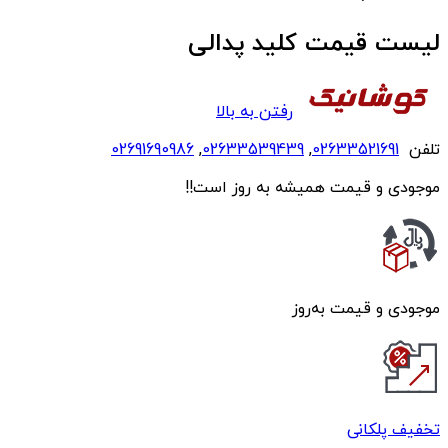
لیست قیمت کلید پدالی
رفتن به بالا
تلفن
02633521691
,
02633539439
,
02691690986
موجودی و قیمت همیشه به روز است!!
موجودی و قیمت به‌روز
تخفیف پلکانی