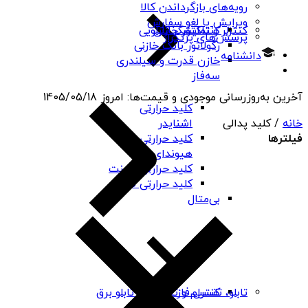
رویه‌های بازگرداندن کالا
ویرایش یا لغو سفارش
کنتاکتور خازنی
کنترلر و نمایشگر تابلویی
پرسش‌های پرتکرار
رگولاتور بانک خازنی
دانشنامه
خازن قدرت و سیلندری
سه‌فاز
آخرین به‌روزرسانی موجودی و قیمت‌ها:
امروز
1405/05/18
کلید حرارتی
خانه
/ کلید پدالی
اشنایدر
فیلترها
کلید حرارتی
هیوندای
کلید حرارتی چینت
کلید حرارتی PNS
بی‌متال
کنترل فاز
تابلو، تقسیم و تجهیزات تابلو برق