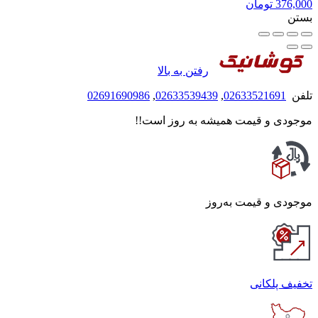
376,000
تومان
بستن
رفتن به بالا
تلفن
02633521691
,
02633539439
,
02691690986
موجودی و قیمت همیشه به روز است!!
موجودی و قیمت به‌روز
تخفیف پلکانی