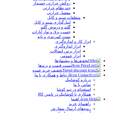
روکش حرارتی چسبدار
چند نظام حرارتی
مفصل حرارتی
متعلقات سیم و کابل
لیبل‌گذاری سیم و کابل
گلند و درپوش گلند
چسب برق و نوار آپارات
بست کمربندی و پایه
ابزار کار و اندازه‌گیری
ابزار اندازه‌گیری
ابزار پرس اتصالات
ابزار عمومی
تخفیف‌ها و پیشنهادها
لیست قیمت و برندها
تخفیف خرید عمده
ارتباط و همکاری با ما
درباره کوشانیک
تماس با ما
استخدام در تیم کوشا
همکاری با کوشانیک در تامین کالا
راهنما
راهنمای خرید
رویه‌های ارسال سفارش