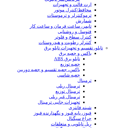
ارت فالت و تجهیزات
محافظ/کنترل موتور
ترموکنترلر و ترموستات
شمارش
تایمر، ساعت فرمان و ساعت کار
فتوسل و روشنایی
کنترل سطح و فلوتر
کنترلر رطوبت و هیدروستات
تابلو، تقسیم و تجهیزات تابلو برق
باکس و جعبه برق
تابلو برق ABS
جعبه توزیع
باکس، جعبه تقسیم و جعبه دوربین
جعبه شاسی
ترمینال
ترمینال ریلی
ترمینال توزیع
ترمینال غیر ریلی
تجهیزات جانبی ترمینال
شینه فانتزی
فیوز، پایه فیوز و نگهدارنده فیوز
چراغ سیگنال
ریل تابلویی و متعلقات