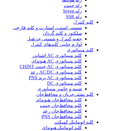
رله چینت
رله Seven
رله SSR
کلید کنترل
شستی استپ، استارت و کلید قارچی
سلکتور و کلید گردان
جعبه کنترل و شستی جرثقیل
لوازم جانبی کلیدهای کنترل
کلید مینیاتوری
کلید مینیاتوری AC اشنایدر
کلید مینیاتوری AC هیوندای
کلید مینیاتوری AC چینت CHINT
کلید مینیاتوری AC/DC رعد
کلید مینیاتوری AC برند PNS
کلید مینیاتوری DC
شینه و جامپر مینیاتوری
کلید نشتی‌جریان و محافظ‌جان
کلید محافظ‌جان هیوندای
کلید محافظ‌جان چینت
کلید محافظ‌جان رعد
کلید محافظ‌جان PNS
کلید اتوماتیک کمپکت
کلید اتوماتیک هیوندای