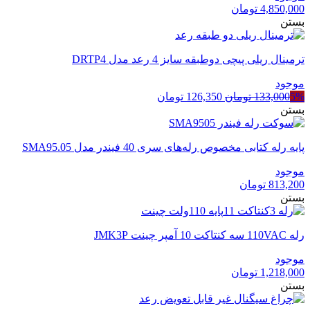
4,850,000
تومان
بستن
ترمینال ریلی پیچی دوطبقه سایز 4 رعد مدل DRTP4
موجود
قیمت
قیمت
5%
133,000
تومان
126,350
تومان
اصلی
فعلی
بستن
133,000 تومان
126,350 تومان
بود.
است.
پایه رله کتابی مخصوص رله‌های سری 40 فیندر مدل SMA95.05
موجود
813,200
تومان
بستن
رله 110VAC سه کنتاکت 10 آمپر چینت JMK3P
موجود
1,218,000
تومان
بستن