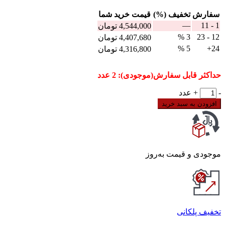
سفارش
تخفیف (%)
قيمت خرید شما
—
1 - 11
4,544,000
تومان
3 %
12 - 23
4,407,680
تومان
5 %
24+
4,316,800
تومان
حداکثر قابل سفارش(موجودی): 2 عدد
ترموستات
-
+
عدد
صنعتی
افزودن به سبد خرید
15U1
شیوا
امواج
مدل
ITU-
موجودی و قیمت به‌روز
2S
عدد
تخفیف پلکانی