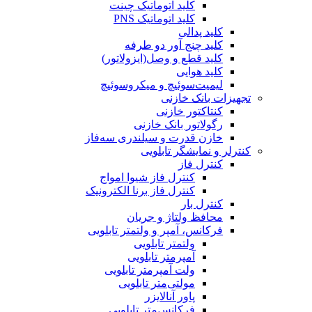
کلید اتوماتیک چینت
کلید اتوماتیک PNS
کلید پدالی
کلید چنج آور دو طرفه
کلید قطع و وصل(ایزولاتور)
کلید هوایی
لیمیت‌سوئیچ و میکروسوئیچ
تجهیزات بانک خازنی
کنتاکتور خازنی
رگولاتور بانک خازنی
خازن قدرت و سیلندری سه‌فاز
کنترلر و نمایشگر تابلویی
کنترل فاز
کنترل فاز شیوا امواج
کنترل فاز برنا الکترونیک
کنترل بار
محافظ ولتاژ و جریان
فرکانس، آمپر و ولتمتر تابلویی
ولتمتر تابلویی
آمپرمتر تابلویی
ولت آمپرمتر تابلویی
مولتی‌متر تابلویی
پاور آنالایزر
فرکانس‌متر تابلویی