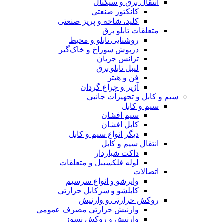
انتقال برق و سیگنال
کانکتور صنعتی
کلید، شاخه و پریز صنعتی
متعلقات تابلو برق
روشنایی تابلو و محیط
درپوش سوراخ و خاک‌گیر
ترانس جریان
لیبل تابلو برق
فن و هیتر
آژیر و چراغ گردان
سیم و کابل و تجهیزات جانبی
سیم و کابل
سیم افشان
کابل افشان
دیگر انواع سیم و کابل
انتقال سیم و کابل
داکت شیاردار
لوله فلکسیبل و متعلقات
اتصالات
وایرشو و انواع سرسیم
کابلشو و سرکابل حرارتی
روکش حرارتی و وارنیش
وارنیش حرارتی مصرف عمومی
وارنیش و روکش نسوز