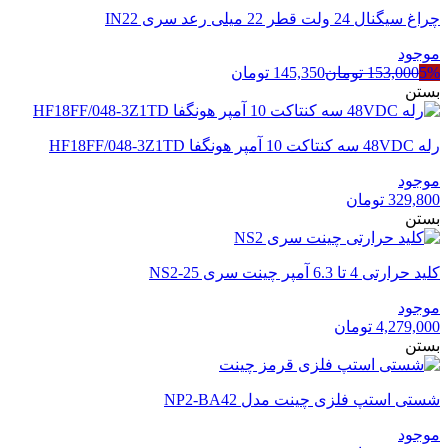
چراغ سیگنال 24 ولت قطر 22 میلی رعد سری IN22
موجود
5%
153,000
تومان
145,350
تومان
بستن
رله 48VDC سه کنتاکت 10 آمپر هونگفا HF18FF/048-3Z1TD
موجود
329,800
تومان
بستن
کلید حرارتی 4 تا 6.3 آمپر چینت سری NS2-25
موجود
4,279,000
تومان
بستن
شستی استپ فلزی چینت مدل NP2-BA42
موجود