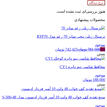
درج دیدگاه
هنوز بررسی‌ای ثبت نشده است.
محصولات پیشنهادی
ترمینال ریلی پیچی سایز 70 رعد مدل RTP70
موجود
5%
781,500
تومان
742,425
تومان
بستن
محافظ شاسی نیم دایره CY1
موجود
188,000
تومان
بستن
منبع تغذیه کف خواب 48 ولت 10 آمپر فن‌دار ادیسون مدل S-500-48
موجود