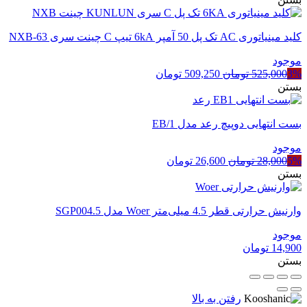
کلید مینیاتوری AC تک پل 50 آمپر 6kA تیپ C چینت سری NXB-63
موجود
قیمت
قیمت
3%
525,000
تومان
509,250
تومان
اصلی
فعلی
بستن
525,000 تومان
509,250 تومان
بود.
است.
بست انتهایی دوپیچ رعد مدل EB/1
موجود
قیمت
قیمت
5%
28,000
تومان
26,600
تومان
اصلی
فعلی
بستن
28,000 تومان
26,600 تومان
بود.
است.
وارنیش حرارتی قطر 4.5 میلی‌متر Woer مدل SGP004.5
موجود
14,900
تومان
بستن
رفتن به بالا