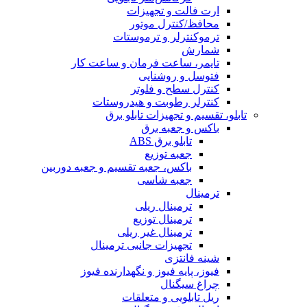
ارت فالت و تجهیزات
محافظ/کنترل موتور
ترموکنترلر و ترموستات
شمارش
تایمر، ساعت فرمان و ساعت کار
فتوسل و روشنایی
کنترل سطح و فلوتر
کنترلر رطوبت و هیدروستات
تابلو، تقسیم و تجهیزات تابلو برق
باکس و جعبه برق
تابلو برق ABS
جعبه توزیع
باکس، جعبه تقسیم و جعبه دوربین
جعبه شاسی
ترمینال
ترمینال ریلی
ترمینال توزیع
ترمینال غیر ریلی
تجهیزات جانبی ترمینال
شینه فانتزی
فیوز، پایه فیوز و نگهدارنده فیوز
چراغ سیگنال
ریل تابلویی و متعلقات