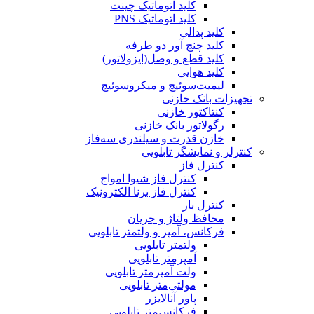
کلید اتوماتیک چینت
کلید اتوماتیک PNS
کلید پدالی
کلید چنج آور دو طرفه
کلید قطع و وصل(ایزولاتور)
کلید هوایی
لیمیت‌سوئیچ و میکروسوئیچ
تجهیزات بانک خازنی
کنتاکتور خازنی
رگولاتور بانک خازنی
خازن قدرت و سیلندری سه‌فاز
کنترلر و نمایشگر تابلویی
کنترل فاز
کنترل فاز شیوا امواج
کنترل فاز برنا الکترونیک
کنترل بار
محافظ ولتاژ و جریان
فرکانس، آمپر و ولتمتر تابلویی
ولتمتر تابلویی
آمپرمتر تابلویی
ولت آمپرمتر تابلویی
مولتی‌متر تابلویی
پاور آنالایزر
فرکانس‌متر تابلویی