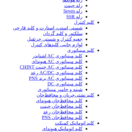
رله چینت
رله Seven
رله SSR
کلید کنترل
شستی استپ، استارت و کلید قارچی
سلکتور و کلید گردان
جعبه کنترل و شستی جرثقیل
لوازم جانبی کلیدهای کنترل
کلید مینیاتوری
کلید مینیاتوری AC اشنایدر
کلید مینیاتوری AC هیوندای
کلید مینیاتوری AC چینت CHINT
کلید مینیاتوری AC/DC رعد
کلید مینیاتوری AC برند PNS
کلید مینیاتوری DC
شینه و جامپر مینیاتوری
کلید نشتی‌جریان و محافظ‌جان
کلید محافظ‌جان هیوندای
کلید محافظ‌جان چینت
کلید محافظ‌جان رعد
کلید محافظ‌جان PNS
کلید اتوماتیک کمپکت
کلید اتوماتیک هیوندای