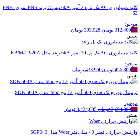
کلید مینیاتوری AC تک پل 25 آمپر 6kA تیپ C برند PNS سری PNB-
63
موجود
قیمت
قیمت
3%
312,400
تومان
303,028
تومان
اصلی
فعلی
بستن
312,400 تومان
303,028 تومان
بود.
است.
کلید مینیاتوری AC تک پل 20 آمپر 6kA رعد مدل RB/M-1P-20A
موجود
5%
456,800
تومان
433,960
تومان
بستن
ترمینال توزیع تک هادی 500 آمپر 12 پیچ tbloc مدل SDB-500A
موجود
قیمت
قیمت
5%
3,604,300
تومان
3,424,085
تومان
اصلی
فعلی
بستن
3,604,300 تومان
3,424,085 تومان
بود.
است.
وارنیش حرارتی قطر 40 میلی‌متر Woer مدل SGP040