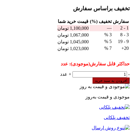
تخفیف براساس سفارش
سفارش
تخفیف (%)
قيمت خرید شما
—
1 - 2
1,100,000
تومان
3 %
3 - 8
1,067,000
تومان
5 %
9 - 19
1,045,000
تومان
7 %
20+
1,023,000
تومان
حداکثر قابل سفارش(موجودی):
عدد
تایمر
-
+
عدد
تاخیر
افزودن به سبد خرید
در
وصل
آنالوگ
موجودی و قیمت به‌روز
دقیقه
ریلی
KRK
تخفیف پلکانی
سری
SZRM
عدد