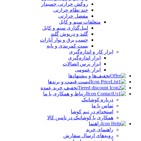
روکش حرارتی چسبدار
چند نظام حرارتی
مفصل حرارتی
متعلقات سیم و کابل
لیبل‌گذاری سیم و کابل
گلند و درپوش گلند
چسب برق و نوار آپارات
بست کمربندی و پایه
ابزار کار و اندازه‌گیری
ابزار اندازه‌گیری
ابزار پرس اتصالات
ابزار عمومی
تخفیف‌ها و پیشنهادها
لیست قیمت و برندها
تخفیف خرید عمده
ارتباط و همکاری با ما
درباره کوشانیک
تماس با ما
استخدام در تیم کوشا
همکاری با کوشانیک در تامین کالا
راهنما
راهنمای خرید
رویه‌های ارسال سفارش