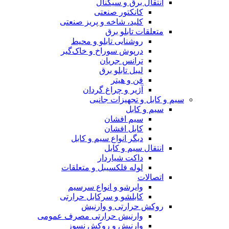
انتقال برق و سیگنال
کانکتور صنعتی
کلید، شاخه و پریز صنعتی
متعلقات تابلو برق
روشنایی تابلو و محیط
درپوش سوراخ و خاک‌گیر
ترانس جریان
لیبل تابلو برق
فن و هیتر
آژیر و چراغ گردان
سیم و کابل و تجهیزات جانبی
سیم و کابل
سیم افشان
کابل افشان
دیگر انواع سیم و کابل
انتقال سیم و کابل
داکت شیاردار
لوله فلکسیبل و متعلقات
اتصالات
وایرشو و انواع سرسیم
کابلشو و سرکابل حرارتی
روکش حرارتی و وارنیش
وارنیش حرارتی مصرف عمومی
وارنیش و روکش نسوز