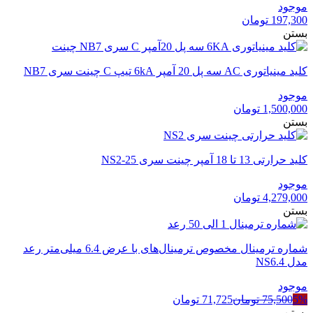
موجود
197,300
تومان
بستن
کلید مینیاتوری AC سه پل 20 آمپر 6kA تیپ C چینت سری NB7
موجود
1,500,000
تومان
بستن
کلید حرارتی 13 تا 18 آمپر چینت سری NS2-25
موجود
4,279,000
تومان
بستن
شماره ترمینال مخصوص ترمینال‌های با عرض 6.4 میلی‌متر رعد
مدل NS6.4
موجود
5%
75,500
تومان
71,725
تومان
بستن