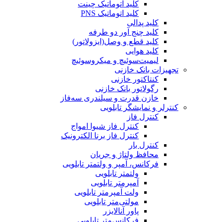
کلید اتوماتیک چینت
کلید اتوماتیک PNS
کلید پدالی
کلید چنج آور دو طرفه
کلید قطع و وصل(ایزولاتور)
کلید هوایی
لیمیت‌سوئیچ و میکروسوئیچ
تجهیزات بانک خازنی
کنتاکتور خازنی
رگولاتور بانک خازنی
خازن قدرت و سیلندری سه‌فاز
کنترلر و نمایشگر تابلویی
کنترل فاز
کنترل فاز شیوا امواج
کنترل فاز برنا الکترونیک
کنترل بار
محافظ ولتاژ و جریان
فرکانس، آمپر و ولتمتر تابلویی
ولتمتر تابلویی
آمپرمتر تابلویی
ولت آمپرمتر تابلویی
مولتی‌متر تابلویی
پاور آنالایزر
فرکانس‌متر تابلویی