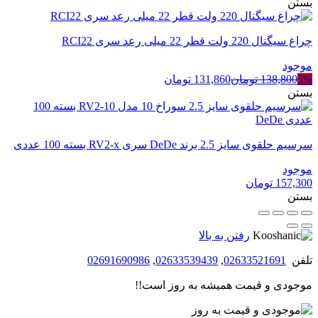
بستن
چراغ سیگنال 220 ولت قطر 22 میلی رعد سری RCI22
موجود
5%
138,800
تومان
131,860
تومان
بستن
سرسیم حلقوی سایز 2.5 برند DeDe سری RV2-x بسته 100 عددی
موجود
157,300
تومان
بستن
رفتن به بالا
تلفن
02633521691
,
02633539439
,
02691690986
موجودی و قیمت همیشه به روز است!!