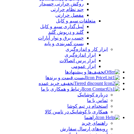
روکش حرارتی چسبدار
چند نظام حرارتی
مفصل حرارتی
متعلقات سیم و کابل
لیبل‌گذاری سیم و کابل
گلند و درپوش گلند
چسب برق و نوار آپارات
بست کمربندی و پایه
ابزار کار و اندازه‌گیری
ابزار اندازه‌گیری
ابزار پرس اتصالات
ابزار عمومی
تخفیف‌ها و پیشنهادها
لیست قیمت و برندها
تخفیف خرید عمده
ارتباط و همکاری با ما
درباره کوشانیک
تماس با ما
استخدام در تیم کوشا
همکاری با کوشانیک در تامین کالا
راهنما
راهنمای خرید
رویه‌های ارسال سفارش