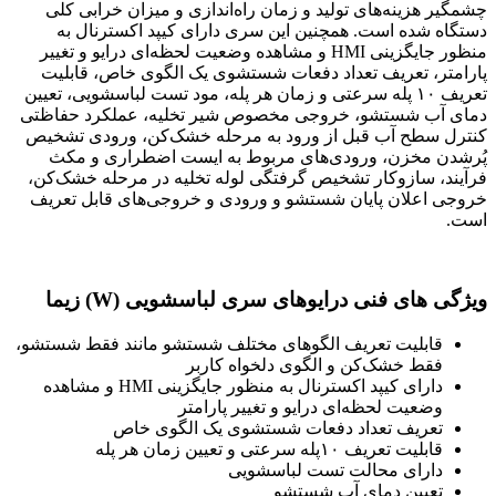
چشمگیر هزینه‌های تولید و زمان راه‌اندازی و میزان خرابی کلی
دستگاه شده است. همچنین این سری دارای کیپد اکسترنال به
منظور جایگزینی HMI و مشاهده‌ وضعیت لحظه‌ای درایو و تغییر
پارامتر، تعریف تعداد دفعات شستشوی یک الگوی خاص، قابلیت
تعریف ۱۰ پله‌ سرعتی و زمان هر پله، مود تست لباسشویی، تعیین
دمای آب شستشو، خروجی مخصوص شیر تخلیه، عملکرد حفاظتی
کنترل سطح آب قبل از ورود به مرحله خشک‌کن، ورودی تشخیص
پُرشدن مخزن، ورودی‌های مربوط به ایست اضطراری و مکث
فرآیند، سازوکار تشخیص گرفتگی لوله تخلیه در مرحله خشک‌کن،
خروجی اعلان پایان شستشو و ورودی و خروجی‌های قابل تعریف
است.
ویژگی های فنی درایوهای سری لباسشویی (W) زیما
قابلیت تعریف الگوهای مختلف شستشو مانند فقط شستشو،
فقط خشک‌کن و الگوی دلخواه کاربر
دارای کیپد اکسترنال به منظور جایگزینی HMI و مشاهده‌
وضعیت لحظه‌ای درایو و تغییر پارامتر
تعریف تعداد دفعات شستشوی یک الگوی خاص
قابلیت تعریف ۱۰پله سرعتی و تعیین زمان هر پله
دارای محالت تست لباسشویی
تعیین دمای آب شستشو