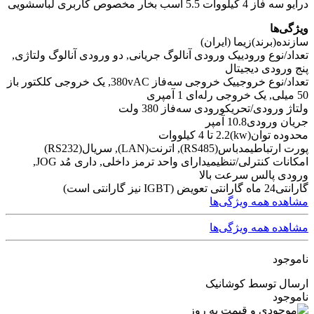
درایو سه فاز 4 کیلووات 5.5 اسب بخار مخصوص کاربری لباسشویی
ویژگی‌ها
سازنده(برند)
زیما (ایران)
تعداد/نوع ورودی
یک ورودی آنالوگ جریانی, دو ورودی آنالوگ ولتاژی,
پنج ورودی دیجیتال
تعداد/نوع خروجی
یک خروجی سه‌فاز 380vAC, یک خروجی کلکتور باز
50 میلی, یک خروجی رله‌ای 1 آمپری
ولتاژ ورودی/تحریک
ورودی سه‌فاز 380 ولت
جریان ورودی
10.8 آمپر
محدوده توان(kw)
2.2 تا 4 کیلووات
پورت ارتباطی
مدباس(RS485), اترنت(LAN), سریال(RS232)
امکانات کنترلی/تنظیمی
دارای واحد ترمز داخلی, داری مُد JOG,
ورودی پالس سرعت بالا
گارانتی
24 ماه گارانتی تعویض (IGBT نیز گارانتی است)
مشاهده همه ویژگی‌ها
مشاهده همه ویژگی‌ها
ناموجود
ارسال توسط کوشانیک
ناموجود