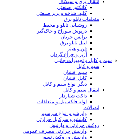
انتقال برق و سیگنال
کانکتور صنعتی
کلید، شاخه و پریز صنعتی
متعلقات تابلو برق
روشنایی تابلو و محیط
درپوش سوراخ و خاک‌گیر
ترانس جریان
لیبل تابلو برق
فن و هیتر
آژیر و چراغ گردان
سیم و کابل و تجهیزات جانبی
سیم و کابل
سیم افشان
کابل افشان
دیگر انواع سیم و کابل
انتقال سیم و کابل
داکت شیاردار
لوله فلکسیبل و متعلقات
اتصالات
وایرشو و انواع سرسیم
کابلشو و سرکابل حرارتی
روکش حرارتی و وارنیش
وارنیش حرارتی مصرف عمومی
وارنیش و روکش نسوز