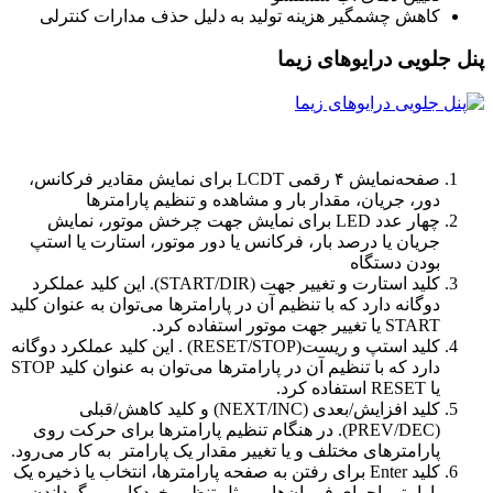
کاهش چشمگیر هزینه تولید به دلیل حذف مدارات کنترلی
پنل جلویی درایوهای زیما
صفحه‌نمایش ۴ رقمی LCDT برای نمایش مقادیر فرکانس،
دور، جریان، مقدار بار و مشاهده و تنظیم پارامترها
چهار عدد LED برای نمایش جهت چرخش موتور، نمایش
جریان یا درصد بار، فرکانس یا دور موتور، استارت یا استپ
بودن دستگاه
کلید استارت و تغییر جهت (START/DIR). این کلید عملکرد
دوگانه دارد که با تنظیم آن در پارامترها می‌توان به عنوان کلید
START یا تغییر جهت موتور استفاده کرد.
کلید استپ و ریست(RESET/STOP) . این کلید عملکرد دوگانه
دارد که با تنظیم آن در پارامترها می‌توان به عنوان کلید STOP
یا RESET استفاده کرد.
کلید افزایش/بعدی (NEXT/INC) و کلید کاهش/قبلی
(PREV/DEC). در هنگام تنظیم پارامترها برای حرکت روی
پارامترهای مختلف و یا تغییر مقدار یک پارامتر به کار می‌رود.
کلید Enter برای رفتن به صفحه پارامترها، انتخاب یا ذخیره یک
پارامتر، اجرای فرمان‌هایی مثل تنظیم خودکار و برگرداندن