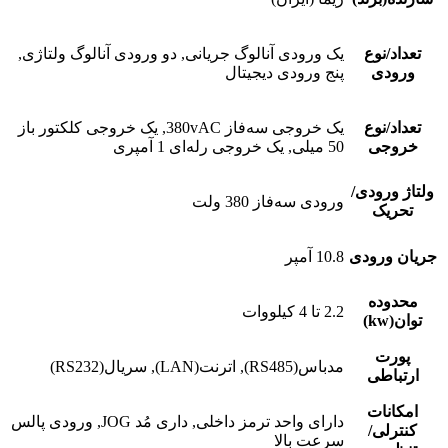
تعداد/نوع
یک ورودی آنالوگ جریانی, دو ورودی آنالوگ ولتاژی,
ورودی
پنج ورودی دیجیتال
تعداد/نوع
یک خروجی سه‌فاز 380vAC, یک خروجی کلکتور باز
خروجی
50 میلی, یک خروجی رله‌ای 1 آمپری
ولتاژ ورودی/
ورودی سه‌فاز 380 ولت
تحریک
جریان ورودی
10.8 آمپر
محدوده
2.2 تا 4 کیلووات
توان(kw)
پورت
مدباس(RS485), اترنت(LAN), سریال(RS232)
ارتباطی
امکانات
دارای واحد ترمز داخلی, داری مُد JOG, ورودی پالس
کنترلی/
سرعت بالا