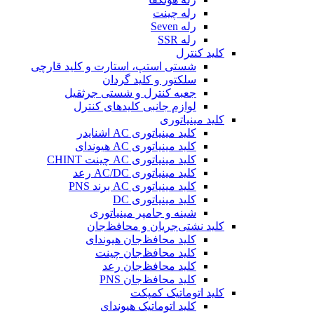
رله چینت
رله Seven
رله SSR
کلید کنترل
شستی استپ، استارت و کلید قارچی
سلکتور و کلید گردان
جعبه کنترل و شستی جرثقیل
لوازم جانبی کلیدهای کنترل
کلید مینیاتوری
کلید مینیاتوری AC اشنایدر
کلید مینیاتوری AC هیوندای
کلید مینیاتوری AC چینت CHINT
کلید مینیاتوری AC/DC رعد
کلید مینیاتوری AC برند PNS
کلید مینیاتوری DC
شینه و جامپر مینیاتوری
کلید نشتی‌جریان و محافظ‌جان
کلید محافظ‌جان هیوندای
کلید محافظ‌جان چینت
کلید محافظ‌جان رعد
کلید محافظ‌جان PNS
کلید اتوماتیک کمپکت
کلید اتوماتیک هیوندای