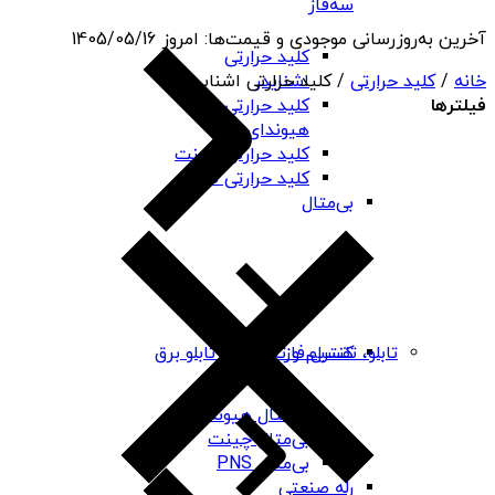
سه‌فاز
آخرین به‌روزرسانی موجودی و قیمت‌ها:
امروز
1405/05/16
کلید حرارتی
خانه
/
کلید حرارتی
اشنایدر
/ کلید حرارتی اشنایدر
فیلترها
کلید حرارتی
هیوندای
کلید حرارتی چینت
کلید حرارتی PNS
بی‌متال
کنترل فاز
تابلو، تقسیم و تجهیزات تابلو برق
بی‌متال هیوندای
بی‌متال چینت
بی‌متال PNS
رله صنعتی