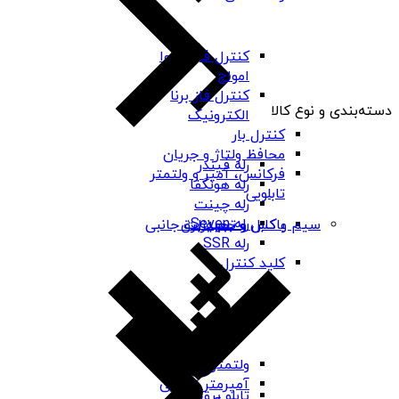
کنترل فاز شیوا
امواج
کنترل فاز برنا
دسته‌بندی و نوع کالا
الکترونیک
کنترل بار
محافظ ولتاژ و جریان
رله فیندر
فرکانس، آمپر و ولتمتر
رله هونگفا
تابلویی
رله چینت
رله Seven
باکس و جعبه برق
سیم و کابل و تجهیزات جانبی
رله SSR
کلید کنترل
ولتمتر تابلویی
آمپرمتر تابلویی
تابلو برق ABS