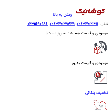
رفتن به بالا
تلفن
02633521691
,
02633539439
,
02691690986
موجودی و قیمت همیشه به روز است!!
موجودی و قیمت به‌روز
تخفیف پلکانی