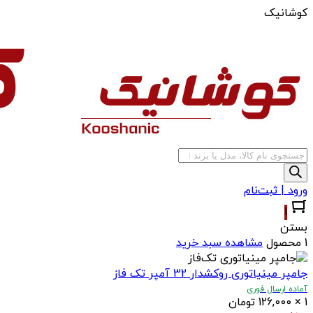
کوشانیک
جستجوی
محصولات
ورود | ثبت‌نام
1
بستن
1 محصول
مشاهده سبد خرید
جامپر مینیاتوری روکشدار 32 آمپر تک‌ فاز
آماده ارسال فوری
1
×
126,000
تومان