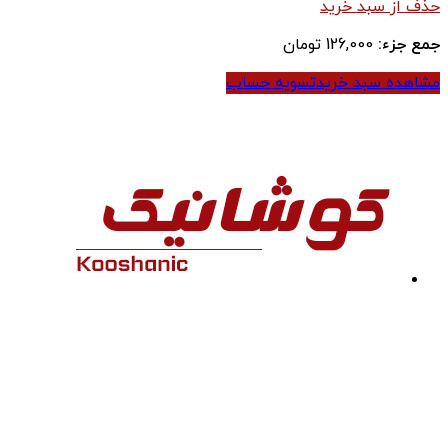
حذف از سبد خرید
جمع جزء:
126,000
تومان
مشاهده سبد خرید
تسویه حساب