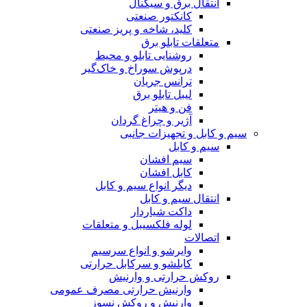
انتقال برق و سیگنال
کانکتور صنعتی
کلید، شاخه و پریز صنعتی
متعلقات تابلو برق
روشنایی تابلو و محیط
درپوش سوراخ و خاک‌گیر
ترانس جریان
لیبل تابلو برق
فن و هیتر
آژیر و چراغ گردان
سیم و کابل و تجهیزات جانبی
سیم و کابل
سیم افشان
کابل افشان
دیگر انواع سیم و کابل
انتقال سیم و کابل
داکت شیاردار
لوله فلکسیبل و متعلقات
اتصالات
وایرشو و انواع سرسیم
کابلشو و سرکابل حرارتی
روکش حرارتی و وارنیش
وارنیش حرارتی مصرف عمومی
وارنیش و روکش نسوز