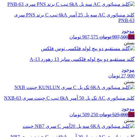
کلید مینیاتوری AC سه پل 25 آمپر 6kA تیپ C برند PNS سری
PNB-63
موجود
قیمت
قیمت
3%
997,500
تومان
967,575
تومان
اصلی
فعلی
بستن
997,500 تومان
967,575 تومان
بود.
است.
گلند مستقیم دو پیچ لوله فلکسی سایز 13 رهورد A-13
موجود
27,900
تومان
بستن
کلید مینیاتوری AC تک پل 50 آمپر 6kA تیپ C چینت سری NXB-63
موجود
قیمت
قیمت
3%
525,000
تومان
509,250
تومان
اصلی
فعلی
بستن
525,000 تومان
509,250 تومان
بود.
است.
کلید مینیاتوری AC سه پل 20 آمپر 6kA تیپ C چینت سری NB7