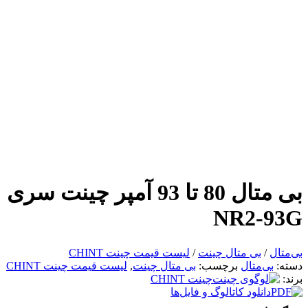
بی متال 80 تا 93 آمپر چینت سری
NR2-93G
بی‌متال
/
بی متال چینت
/
لیست قیمت چینت CHINT
دسته:
بی‌متال
برچسب:
بی متال چینت
,
لیست قیمت چینت CHINT
برند:
چینت CHINT
دانلود کاتالوگ و فایل‌ها