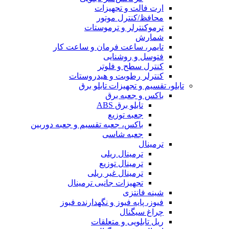
ارت فالت و تجهیزات
محافظ/کنترل موتور
ترموکنترلر و ترموستات
شمارش
تایمر، ساعت فرمان و ساعت کار
فتوسل و روشنایی
کنترل سطح و فلوتر
کنترلر رطوبت و هیدروستات
تابلو، تقسیم و تجهیزات تابلو برق
باکس و جعبه برق
تابلو برق ABS
جعبه توزیع
باکس، جعبه تقسیم و جعبه دوربین
جعبه شاسی
ترمینال
ترمینال ریلی
ترمینال توزیع
ترمینال غیر ریلی
تجهیزات جانبی ترمینال
شینه فانتزی
فیوز، پایه فیوز و نگهدارنده فیوز
چراغ سیگنال
ریل تابلویی و متعلقات