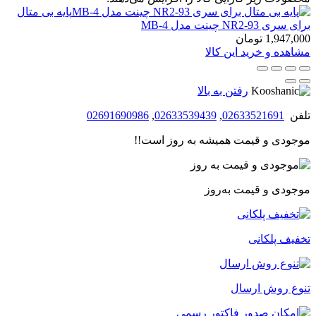
پایه بی متال
برای سری NR2-93 چینت مدل MB-4
1,947,000
تومان
مشاهده و خرید این کالا
رفتن به بالا
تلفن
02633521691
,
02633539439
,
02691690986
موجودی و قیمت همیشه به روز است!!
موجودی و قیمت به‌روز
تخفیف پلکانی
تنوع روش ارسال