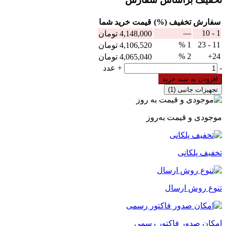
سفارش
تخفیف (%)
قيمت خرید شما
—
1 - 10
4,148,000
تومان
1 %
11 - 23
4,106,520
تومان
2 %
24+
4,065,040
تومان
بی
-
+
عدد
متال
افزودن به سبد خرید
80
تجهیزات جانبی
(1)
تا
93
آمپر
موجودی و قیمت به‌روز
چینت
سری
NR2-
93G
تخفیف پلکانی
عدد
تنوع روش ارسال
امکان صدور فاکتور رسمی