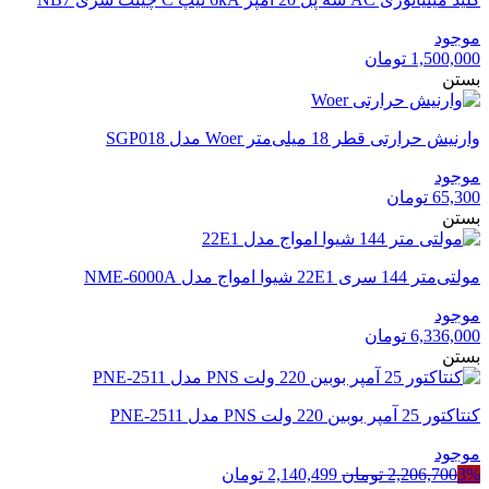
موجود
1,500,000
تومان
بستن
وارنیش حرارتی قطر 18 میلی‌متر Woer مدل SGP018
موجود
65,300
تومان
بستن
مولتی‌متر 144 سری 22E1 شیوا امواج مدل NME-6000A
موجود
6,336,000
تومان
بستن
کنتاکتور 25 آمپر بوبین 220 ولت PNS مدل PNE-2511
موجود
قیمت
قیمت
3%
2,206,700
تومان
2,140,499
تومان