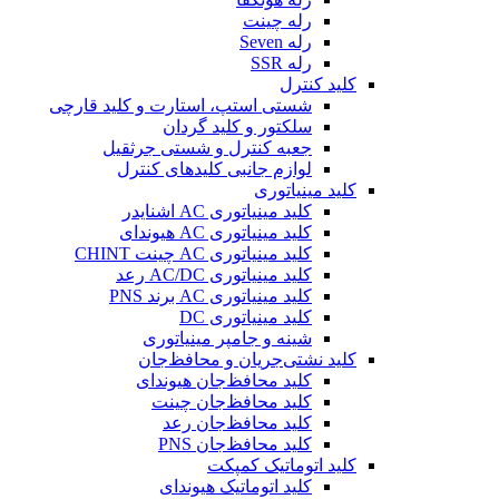
رله چینت
رله Seven
رله SSR
کلید کنترل
شستی استپ، استارت و کلید قارچی
سلکتور و کلید گردان
جعبه کنترل و شستی جرثقیل
لوازم جانبی کلیدهای کنترل
کلید مینیاتوری
کلید مینیاتوری AC اشنایدر
کلید مینیاتوری AC هیوندای
کلید مینیاتوری AC چینت CHINT
کلید مینیاتوری AC/DC رعد
کلید مینیاتوری AC برند PNS
کلید مینیاتوری DC
شینه و جامپر مینیاتوری
کلید نشتی‌جریان و محافظ‌جان
کلید محافظ‌جان هیوندای
کلید محافظ‌جان چینت
کلید محافظ‌جان رعد
کلید محافظ‌جان PNS
کلید اتوماتیک کمپکت
کلید اتوماتیک هیوندای