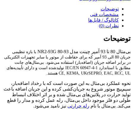
توضیحات
مشخصات فنی
کاتالوگ / فایل‌ها
نظرات (0)
توضیحات
بی‌متال 80 تا 93 آمپر چینت مدل NR2-93G 80-93
با بازه تنظیمی
جریان 80 الی 93 آمپر که برای حفاظت از موتور یا سایر تجهیزات الکتریکی
در برابر اضافه جریان (اضافه‌بار) استفاده می‌شود. بی‌متال‌های چانت
مطابق با استاندارد IEC/EN 60947-4-1 تولیدشده است و دارای تأییدیه‌های
CE, KEMA, UKrSEPRO, EAC, RCC, UL هستند.
نحوه عملکرد بی‌متال به این صورت است که با رخداد اضافه‌بار،
سیم‌پیچ موتور شروع به جریان‌کشی کرده و این جریان اضافه باعث
تولید حرارت در پلاتین‌های بی‌متال شده و بر اثر اختلاف انبساط
طولی دو فلز موجود داخل بی‌متال، رله عمل کرده و مدار را قطع
می‌کند. بی‌متال با نام
رله حرارتی
نیز نامید می‌شود.