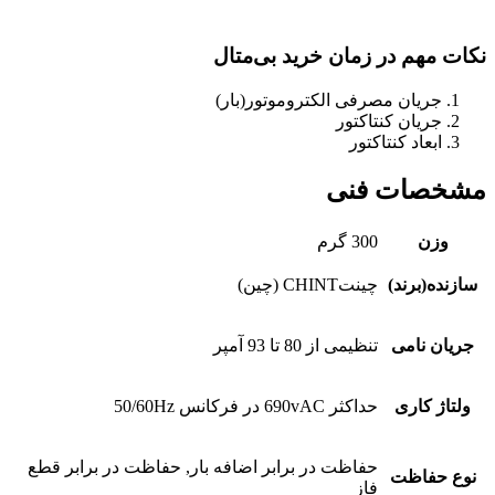
نکات مهم در زمان خرید بی‌متال
جریان مصرفی الکتروموتور(بار)
جریان کنتاکتور
ابعاد کنتاکتور
مشخصات فنی
وزن
300 گرم
سازنده(برند)
چینتCHINT (چین)
جریان نامی
تنظیمی از 80 تا 93 آمپر
ولتاژ کاری
حداکثر 690vAC در فرکانس 50/60Hz
حفاظت در برابر اضافه بار, حفاظت در برابر قطع
نوع حفاظت
فاز