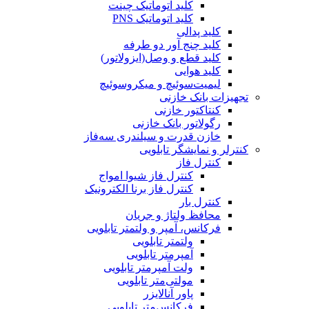
کلید اتوماتیک چینت
کلید اتوماتیک PNS
کلید پدالی
کلید چنج آور دو طرفه
کلید قطع و وصل(ایزولاتور)
کلید هوایی
لیمیت‌سوئیچ و میکروسوئیچ
تجهیزات بانک خازنی
کنتاکتور خازنی
رگولاتور بانک خازنی
خازن قدرت و سیلندری سه‌فاز
کنترلر و نمایشگر تابلویی
کنترل فاز
کنترل فاز شیوا امواج
کنترل فاز برنا الکترونیک
کنترل بار
محافظ ولتاژ و جریان
فرکانس، آمپر و ولتمتر تابلویی
ولتمتر تابلویی
آمپرمتر تابلویی
ولت آمپرمتر تابلویی
مولتی‌متر تابلویی
پاور آنالایزر
فرکانس‌متر تابلویی