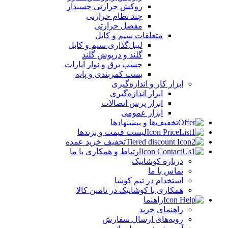
روکش حرارتی چسبدار
چند نظام حرارتی
مفصل حرارتی
متعلقات سیم و کابل
لیبل‌گذاری سیم و کابل
گلند و درپوش گلند
چسب برق و نوار آپارات
بست کمربندی و پایه
ابزار کار و اندازه‌گیری
ابزار اندازه‌گیری
ابزار پرس اتصالات
ابزار عمومی
تخفیف‌ها و پیشنهادها
لیست قیمت و برندها
تخفیف خرید عمده
ارتباط و همکاری با ما
درباره کوشانیک
تماس با ما
استخدام در تیم کوشا
همکاری با کوشانیک در تامین کالا
راهنما
راهنمای خرید
رویه‌های ارسال سفارش