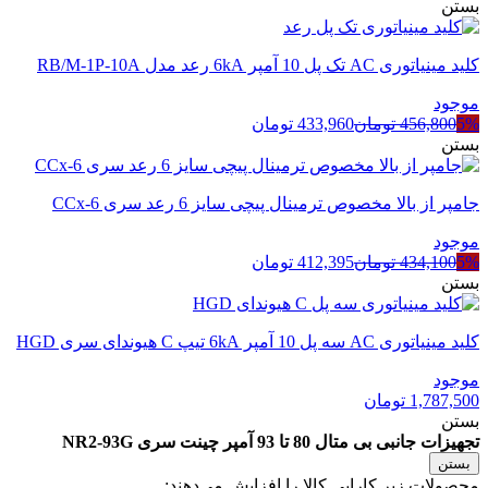
اصلی
فعلی
بستن
2,206,700 تومان
2,140,499 تومان
بود.
است.
کلید مینیاتوری AC تک پل 10 آمپر 6kA رعد مدل RB/M-1P-10A
موجود
5%
456,800
تومان
433,960
تومان
بستن
جامپر از بالا مخصوص ترمینال پیچی سایز 6 رعد سری CCx-6
موجود
5%
434,100
تومان
412,395
تومان
بستن
کلید مینیاتوری AC سه پل 10 آمپر 6kA تیپ C هیوندای سری HGD
موجود
1,787,500
تومان
بستن
تجهیزات جانبی بی متال 80 تا 93 آمپر چینت سری NR2-93G
بستن
محصولات زیر کارایی کالا را افزایش می‌دهند: