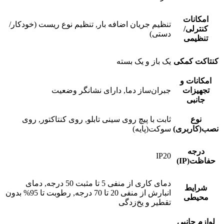
امکانات
تنظیم جریان اضافه بار, تنظیم نوع ریست (خودکار/
کنترلی/
دستی)
تنظیمی
کنتاکت کمکی
یک باز و یک بسته
امکانات و
تجهیزات
جبران‌ساز دما, دارای نشانگر وضعیت
جانبی
نوع
ثابت با پیچ روی سینی تابلو, روی کنتاکتور, روی
نصب(کاربری)
سوکت(پایه)
درجه
IP20
حفاظت(IP)
دمای کاری از منفی 5 تا مثبت 50 درجه, دمای
شرایط
انبارش از منفی 20 تا 70 درجه, رطوبت تا 95% بدون
محیطی
تقطیر و یخ‌زدگی
لوازم جانبی