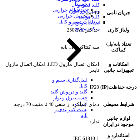
چسبدار
کلید قطع و
چند نظام حرارتی
وصل(ایزولاتور)
جریان نامی
10 آمپر
مفصل حرارتی
کلید هوایی
متعلقات سیم و کابل
لیمیت‌سوئیچ و
میکروسوئیچ
ولتاژ کاری
حداکثر 250vAC
تعداد پایه/پل/
سه کنتاکت, 11 پایه
کنتاکت
امکانات و
امکان اتصال ماژول LED, امکان اتصال ماژول
تجهیزات جانبی
تایمر
لیبل‌گذاری سیم و
کابل
درجه حفاظت(IP)
IP20
گلند و درپوش گلند
چسب برق و نوار
آپارات
شرایط محیطی
دمای عملکرد از منفی 40 تا مثبت 70 درجه
بست کمربندی و
پایه
لوازم جانبی
ندارد
موجود در ایران
استاندارد و
IEC 61810-1