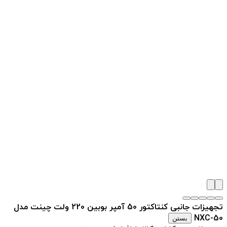
تجهیزات جانبی کنتاکتور 50 آمپر بوبین 220 ولت چینت مدل
NXC-50
بستن