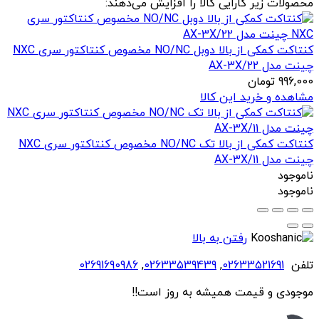
محصولات زیر کارایی کالا را افزایش می‌دهند:
کنتاکت کمکی از بالا دوبل NO/NC مخصوص کنتاکتور سری NXC
چینت مدل AX-3X/22
996,000
تومان
مشاهده و خرید این کالا
کنتاکت کمکی از بالا تک NO/NC مخصوص کنتاکتور سری NXC
چینت مدل AX-3X/11
ناموجود
ناموجود
رفتن به بالا
تلفن
02633521691
,
02633539439
,
02691690986
موجودی و قیمت همیشه به روز است!!