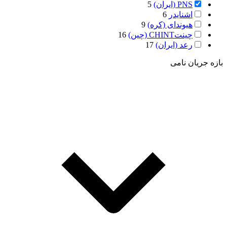
PNS (ایران)
5
اشنایدر
6
هیوندای (کره)
9
چینتCHINT (چین)
16
رعد (ایران)
17
بازه جریان نامی