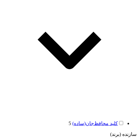
کلید محافظ‌جان(ساده)
5
سازنده (برند)