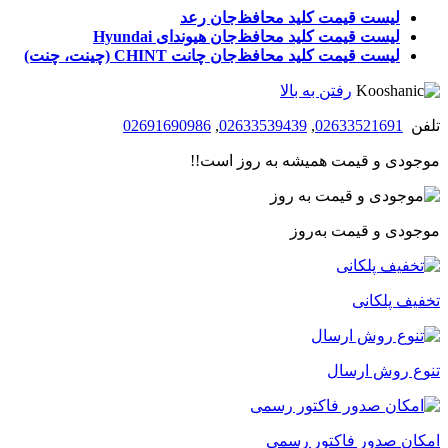
لیست قیمت کلید محافظ‌جان رعد
لیست قیمت کلید محافظ‌جان هیوندای Hyundai
لیست قیمت کلید محافظ‌جان چانت CHINT (چینت، چنت)
رفتن به بالا
تلفن
02633521691
,
02633539439
,
02691690986
موجودی و قیمت همیشه به روز است!!
موجودی و قیمت به‌روز
تخفیف پلکانی
تنوع روش ارسال
امکان صدور فاکتور رسمی