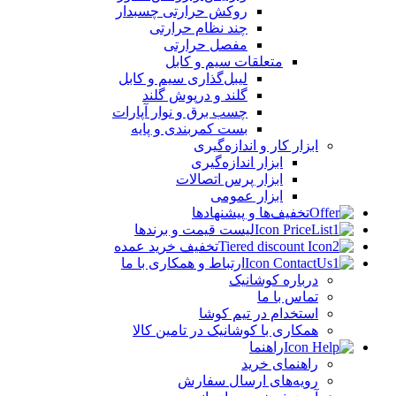
روکش حرارتی چسبدار
چند نظام حرارتی
مفصل حرارتی
متعلقات سیم و کابل
لیبل‌گذاری سیم و کابل
گلند و درپوش گلند
چسب برق و نوار آپارات
بست کمربندی و پایه
ابزار کار و اندازه‌گیری
ابزار اندازه‌گیری
ابزار پرس اتصالات
ابزار عمومی
تخفیف‌ها و پیشنهادها
لیست قیمت و برندها
تخفیف خرید عمده
ارتباط و همکاری با ما
درباره کوشانیک
تماس با ما
استخدام در تیم کوشا
همکاری با کوشانیک در تامین کالا
راهنما
راهنمای خرید
رویه‌های ارسال سفارش