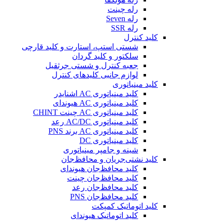
رله چینت
رله Seven
رله SSR
کلید کنترل
شستی استپ، استارت و کلید قارچی
سلکتور و کلید گردان
جعبه کنترل و شستی جرثقیل
لوازم جانبی کلیدهای کنترل
کلید مینیاتوری
کلید مینیاتوری AC اشنایدر
کلید مینیاتوری AC هیوندای
کلید مینیاتوری AC چینت CHINT
کلید مینیاتوری AC/DC رعد
کلید مینیاتوری AC برند PNS
کلید مینیاتوری DC
شینه و جامپر مینیاتوری
کلید نشتی‌جریان و محافظ‌جان
کلید محافظ‌جان هیوندای
کلید محافظ‌جان چینت
کلید محافظ‌جان رعد
کلید محافظ‌جان PNS
کلید اتوماتیک کمپکت
کلید اتوماتیک هیوندای