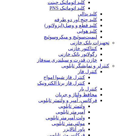
کلید اتوماتیک چینت
کلید اتوماتیک PNS
کلید پدالی
کلید چنج آور دو طرفه
کلید قطع و وصل(ایزولاتور)
کلید هوایی
لیمیت‌سوئیچ و میکروسوئیچ
تجهیزات بانک خازنی
کنتاکتور خازنی
رگولاتور بانک خازنی
خازن قدرت و سیلندری سه‌فاز
کنترلر و نمایشگر تابلویی
کنترل فاز
کنترل فاز شیوا امواج
کنترل فاز برنا الکترونیک
کنترل بار
محافظ ولتاژ و جریان
فرکانس، آمپر و ولتمتر تابلویی
ولتمتر تابلویی
آمپرمتر تابلویی
ولت آمپرمتر تابلویی
مولتی‌متر تابلویی
پاور آنالایزر
فرکانس‌متر تابلویی