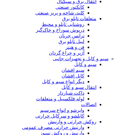
انتقال برق و سیگنال
کانکتور صنعتی
کلید، شاخه و پریز صنعتی
متعلقات تابلو برق
روشنایی تابلو و محیط
درپوش سوراخ و خاک‌گیر
ترانس جریان
لیبل تابلو برق
فن و هیتر
آژیر و چراغ گردان
سیم و کابل و تجهیزات جانبی
سیم و کابل
سیم افشان
کابل افشان
دیگر انواع سیم و کابل
انتقال سیم و کابل
داکت شیاردار
لوله فلکسیبل و متعلقات
اتصالات
وایرشو و انواع سرسیم
کابلشو و سرکابل حرارتی
روکش حرارتی و وارنیش
وارنیش حرارتی مصرف عمومی
وارنیش و روکش نسوز