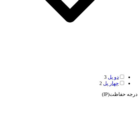
دو پل
3
چهار پل
2
درجه حفاظت(IP)