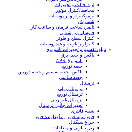
ارت فالت و تجهیزات
محافظ/کنترل موتور
ترموکنترلر و ترموستات
شمارش
تایمر، ساعت فرمان و ساعت کار
فتوسل و روشنایی
کنترل سطح و فلوتر
کنترلر رطوبت و هیدروستات
تابلو، تقسیم و تجهیزات تابلو برق
باکس و جعبه برق
تابلو برق ABS
جعبه توزیع
باکس، جعبه تقسیم و جعبه دوربین
جعبه شاسی
ترمینال
ترمینال ریلی
ترمینال توزیع
ترمینال غیر ریلی
تجهیزات جانبی ترمینال
شینه فانتزی
فیوز، پایه فیوز و نگهدارنده فیوز
چراغ سیگنال
ریل تابلویی و متعلقات