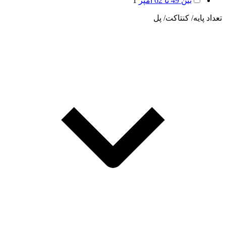
بین 49 تا 62 آمپر
1
تعداد پایه/ کنتاکت/ پل