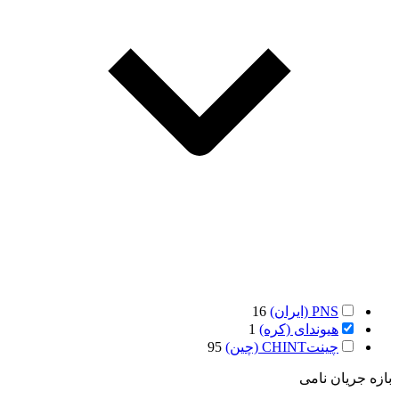
PNS (ایران)
16
هیوندای (کره)
1
چینتCHINT (چین)
95
بازه جریان نامی