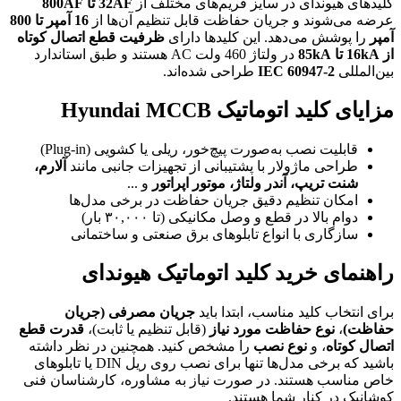
کلیدهای هیوندای در سایز فریم‌های مختلف از
32AF تا 800AF
عرضه می‌شوند و جریان حفاظت قابل تنظیم آن‌ها از
16 آمپر تا 800
آمپر
را پوشش می‌دهد. این کلیدها دارای
ظرفیت قطع اتصال کوتاه
از 16kA تا 85kA
در ولتاژ 460 ولت AC هستند و طبق استاندارد
بین‌المللی
IEC 60947-2
طراحی شده‌اند.
مزایای کلید اتوماتیک Hyundai MCCB
قابلیت نصب به‌صورت پیچ‌خور، ریلی یا کشویی (Plug-in)
طراحی ماژولار با پشتیبانی از تجهیزات جانبی مانند
آلارم،
شنت تریپ، آندر ولتاژ، موتور اپراتور
و ...
امکان تنظیم دقیق جریان حفاظت در برخی مدل‌ها
دوام بالا در قطع و وصل مکانیکی (تا ۳۰,۰۰۰ بار)
سازگاری با انواع تابلوهای برق صنعتی و ساختمانی
راهنمای خرید کلید اتوماتیک هیوندای
برای انتخاب کلید مناسب، ابتدا باید
جریان مصرفی (جریان
حفاظت)
،
نوع حفاظت مورد نیاز
(قابل تنظیم یا ثابت)،
قدرت قطع
اتصال کوتاه
، و
نوع نصب
را مشخص کنید. همچنین در نظر داشته
باشید که برخی مدل‌ها تنها برای نصب روی ریل DIN یا تابلوهای
خاص مناسب هستند. در صورت نیاز به مشاوره، کارشناسان فنی
کوشانیک در کنار شما هستند.