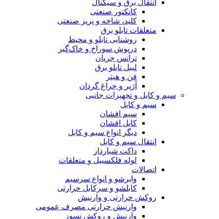
انتقال برق و سیگنال
کانکتور صنعتی
کلید، شاخه و پریز صنعتی
متعلقات تابلو برق
روشنایی تابلو و محیط
درپوش سوراخ و خاک‌گیر
ترانس جریان
لیبل تابلو برق
فن و هیتر
آژیر و چراغ گردان
سیم و کابل و تجهیزات جانبی
سیم و کابل
سیم افشان
کابل افشان
دیگر انواع سیم و کابل
انتقال سیم و کابل
داکت شیاردار
لوله فلکسیبل و متعلقات
اتصالات
وایرشو و انواع سرسیم
کابلشو و سرکابل حرارتی
روکش حرارتی و وارنیش
وارنیش حرارتی مصرف عمومی
وارنیش و روکش نسوز