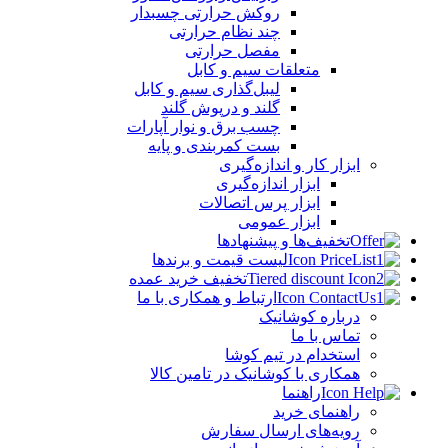
روکش حرارتی چسبدار
چند نظام حرارتی
مفصل حرارتی
متعلقات سیم و کابل
لیبل‌گذاری سیم و کابل
گلند و درپوش گلند
چسب برق و نوار آپارات
بست کمربندی و پایه
ابزار کار و اندازه‌گیری
ابزار اندازه‌گیری
ابزار پرس اتصالات
ابزار عمومی
تخفیف‌ها و پیشنهادها
لیست قیمت و برندها
تخفیف خرید عمده
ارتباط و همکاری با ما
درباره کوشانیک
تماس با ما
استخدام در تیم کوشا
همکاری با کوشانیک در تامین کالا
راهنما
راهنمای خرید
رویه‌های ارسال سفارش