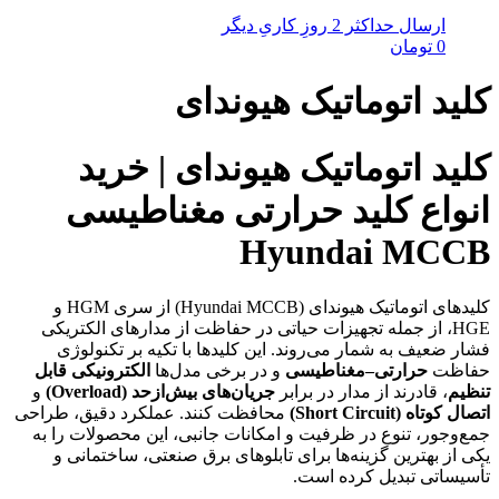
ارسال حداکثر 2 روزِ کاریِ دیگر
0
تومان
کلید اتوماتیک هیوندای
کلید اتوماتیک هیوندای | خرید
انواع کلید حرارتی مغناطیسی
Hyundai MCCB
کلیدهای اتوماتیک هیوندای (Hyundai MCCB) از سری HGM و
HGE، از جمله تجهیزات حیاتی در حفاظت از مدارهای الکتریکی
فشار ضعیف به شمار می‌روند. این کلیدها با تکیه بر تکنولوژی
حفاظت
حرارتی–مغناطیسی
و در برخی مدل‌ها
الکترونیکی قابل
تنظیم
، قادرند از مدار در برابر
جریان‌های بیش‌ازحد (Overload)
و
اتصال کوتاه (Short Circuit)
محافظت کنند. عملکرد دقیق، طراحی
جمع‌وجور، تنوع در ظرفیت و امکانات جانبی، این محصولات را به
یکی از بهترین گزینه‌ها برای تابلوهای برق صنعتی، ساختمانی و
تأسیساتی تبدیل کرده است.