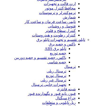
ارت فالت و تجهیزات
محافظ/کنترل موتور
ترموکنترلر و ترموستات
شمارش
تایمر، ساعت فرمان و ساعت کار
فتوسل و روشنایی
کنترل سطح و فلوتر
کنترلر رطوبت و هیدروستات
تابلو، تقسیم و تجهیزات تابلو برق
باکس و جعبه برق
تابلو برق ABS
جعبه توزیع
باکس، جعبه تقسیم و جعبه دوربین
جعبه شاسی
ترمینال
ترمینال ریلی
ترمینال توزیع
ترمینال غیر ریلی
تجهیزات جانبی ترمینال
شینه فانتزی
فیوز، پایه فیوز و نگهدارنده فیوز
چراغ سیگنال
ریل تابلویی و متعلقات