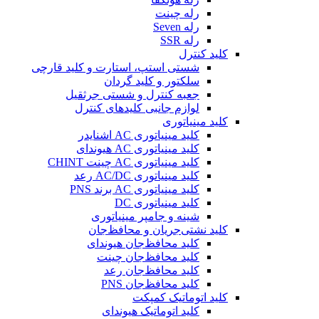
رله چینت
رله Seven
رله SSR
کلید کنترل
شستی استپ، استارت و کلید قارچی
سلکتور و کلید گردان
جعبه کنترل و شستی جرثقیل
لوازم جانبی کلیدهای کنترل
کلید مینیاتوری
کلید مینیاتوری AC اشنایدر
کلید مینیاتوری AC هیوندای
کلید مینیاتوری AC چینت CHINT
کلید مینیاتوری AC/DC رعد
کلید مینیاتوری AC برند PNS
کلید مینیاتوری DC
شینه و جامپر مینیاتوری
کلید نشتی‌جریان و محافظ‌جان
کلید محافظ‌جان هیوندای
کلید محافظ‌جان چینت
کلید محافظ‌جان رعد
کلید محافظ‌جان PNS
کلید اتوماتیک کمپکت
کلید اتوماتیک هیوندای