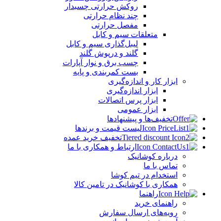
روکش حرارتی چسبدار
چند نظام حرارتی
مفصل حرارتی
متعلقات سیم و کابل
لیبل‌گذاری سیم و کابل
گلند و درپوش گلند
چسب برق و نوار آپارات
بست کمربندی و پایه
ابزار کار و اندازه‌گیری
ابزار اندازه‌گیری
ابزار پرس اتصالات
ابزار عمومی
تخفیف‌ها و پیشنهادها
لیست قیمت و برندها
تخفیف خرید عمده
ارتباط و همکاری با ما
درباره کوشانیک
تماس با ما
استخدام در تیم کوشا
همکاری با کوشانیک در تامین کالا
راهنما
راهنمای خرید
رویه‌های ارسال سفارش