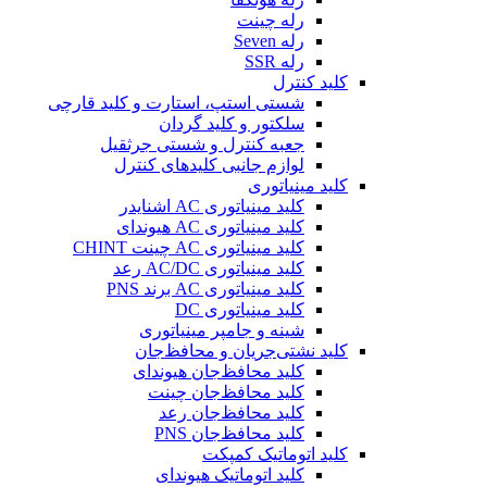
رله چینت
رله Seven
رله SSR
کلید کنترل
شستی استپ، استارت و کلید قارچی
سلکتور و کلید گردان
جعبه کنترل و شستی جرثقیل
لوازم جانبی کلیدهای کنترل
کلید مینیاتوری
کلید مینیاتوری AC اشنایدر
کلید مینیاتوری AC هیوندای
کلید مینیاتوری AC چینت CHINT
کلید مینیاتوری AC/DC رعد
کلید مینیاتوری AC برند PNS
کلید مینیاتوری DC
شینه و جامپر مینیاتوری
کلید نشتی‌جریان و محافظ‌جان
کلید محافظ‌جان هیوندای
کلید محافظ‌جان چینت
کلید محافظ‌جان رعد
کلید محافظ‌جان PNS
کلید اتوماتیک کمپکت
کلید اتوماتیک هیوندای