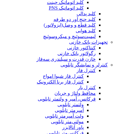
کلید اتوماتیک چینت
کلید اتوماتیک PNS
کلید پدالی
کلید چنج آور دو طرفه
کلید قطع و وصل(ایزولاتور)
کلید هوایی
لیمیت‌سوئیچ و میکروسوئیچ
تجهیزات بانک خازنی
کنتاکتور خازنی
رگولاتور بانک خازنی
خازن قدرت و سیلندری سه‌فاز
کنترلر و نمایشگر تابلویی
کنترل فاز
کنترل فاز شیوا امواج
کنترل فاز برنا الکترونیک
کنترل بار
محافظ ولتاژ و جریان
فرکانس، آمپر و ولتمتر تابلویی
ولتمتر تابلویی
آمپرمتر تابلویی
ولت آمپرمتر تابلویی
مولتی‌متر تابلویی
پاور آنالایزر
فرکانس‌متر تابلویی