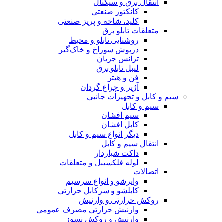
انتقال برق و سیگنال
کانکتور صنعتی
کلید، شاخه و پریز صنعتی
متعلقات تابلو برق
روشنایی تابلو و محیط
درپوش سوراخ و خاک‌گیر
ترانس جریان
لیبل تابلو برق
فن و هیتر
آژیر و چراغ گردان
سیم و کابل و تجهیزات جانبی
سیم و کابل
سیم افشان
کابل افشان
دیگر انواع سیم و کابل
انتقال سیم و کابل
داکت شیاردار
لوله فلکسیبل و متعلقات
اتصالات
وایرشو و انواع سرسیم
کابلشو و سرکابل حرارتی
روکش حرارتی و وارنیش
وارنیش حرارتی مصرف عمومی
وارنیش و روکش نسوز