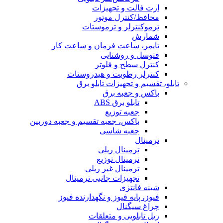
ارت فالت و تجهیزات
محافظ/کنترل موتور
ترموکنترلر و ترموستات
شمارش
تایمر، ساعت فرمان و ساعت کار
فتوسل و روشنایی
کنترل سطح و فلوتر
کنترلر رطوبت و هیدروستات
تابلو، تقسیم و تجهیزات تابلو برق
باکس و جعبه برق
تابلو برق ABS
جعبه توزیع
باکس، جعبه تقسیم و جعبه دوربین
جعبه شاسی
ترمینال
ترمینال ریلی
ترمینال توزیع
ترمینال غیر ریلی
تجهیزات جانبی ترمینال
شینه فانتزی
فیوز، پایه فیوز و نگهدارنده فیوز
چراغ سیگنال
ریل تابلویی و متعلقات