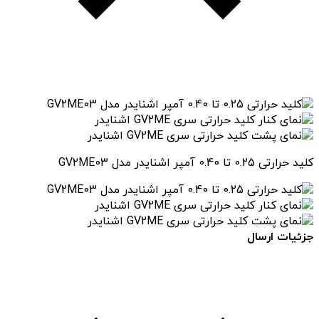
کلید حرارتی 0.25 تا 0.40 آمپر اشنایدر مدل GV2ME03
جزئیات ارسال