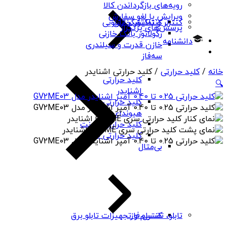
رویه‌های بازگرداندن کالا
ویرایش یا لغو سفارش
کنتاکتور خازنی
کنترلر و نمایشگر تابلویی
پرسش‌های پرتکرار
رگولاتور بانک خازنی
دانشنامه
خازن قدرت و سیلندری
سه‌فاز
خانه
/
کلید حرارتی
/ کلید حرارتی اشنایدر
کلید حرارتی
🔍
اشنایدر
کلید حرارتی
هیوندای
کلید حرارتی چینت
کلید حرارتی PNS
بی‌متال
کنترل فاز
تابلو، تقسیم و تجهیزات تابلو برق