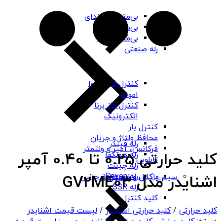
بی‌متال هیوندای
بی‌متال چینت
بی‌متال PNS
رله صنعتی
کنترل فاز شیوا
امواج
کنترل فاز برنا
الکترونیک
کنترل بار
محافظ ولتاژ و جریان
رله فیندر
فرکانس، آمپر و ولتمتر
کلید حرارتی 0.25 تا 0.40 آمپر
رله هونگفا
تابلویی
رله چینت
رله Seven
باکس و جعبه برق
سیم و کابل و تجهیزات جانبی
اشنایدر مدل GV2ME03
رله SSR
کلید کنترل
کلید حرارتی
/
کلید حرارتی اشنایدر
/
لیست قیمت اشنایدر