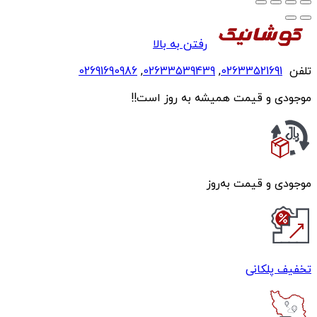
رفتن به بالا
تلفن
02633521691
,
02633539439
,
02691690986
موجودی و قیمت همیشه به روز است!!
موجودی و قیمت به‌روز
تخفیف پلکانی