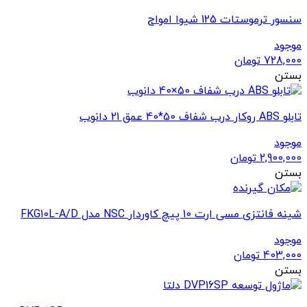
سنسور ترموستات 125 شیوا امواج
موجود
728,000
تومان
بستن
تابلو ABS روکار درب شفاف 50*40 عمق 21 دانوب
موجود
2,900,000
تومان
بستن
شینه فانتزی مسی ارت 10 پیچ کاوردار NSC مدل FKG10L-A/D
موجود
403,000
تومان
بستن