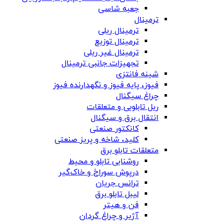
جعبه شاسی
ترمینال
ترمینال ریلی
ترمینال توزیع
ترمینال غیر ریلی
تجهیزات جانبی ترمینال
شینه فانتزی
فیوز، پایه فیوز و نگهدارنده فیوز
چراغ سیگنال
ریل تابلویی و متعلقات
انتقال برق و سیگنال
کانکتور صنعتی
کلید، شاخه و پریز صنعتی
متعلقات تابلو برق
روشنایی تابلو و محیط
درپوش سوراخ و خاک‌گیر
ترانس جریان
لیبل تابلو برق
فن و هیتر
آژیر و چراغ گردان