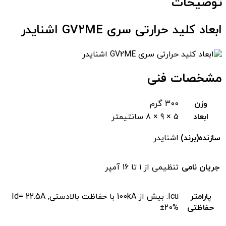
توضیحات
ابعاد کلید حرارتی سری GV2ME اشنایدر
مشخصات فنی
وزن
300 گرم
ابعاد
5 × 9 × 8 سانتیمتر
سازنده(برند)
اشنایدر
جریان نامی
تنظیمی از 1 تا 16 آمپر
پارامتر
Icu: بیش از 100kA با حفاظت بالادستی, Id= 22.5A
حفاظتی
±20%