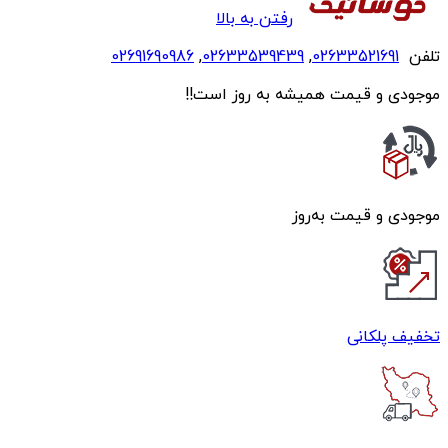
رفتن به بالا
تلفن
02633521691
,
02633539439
,
02691690986
موجودی و قیمت همیشه به روز است!!
موجودی و قیمت به‌روز
تخفیف پلکانی