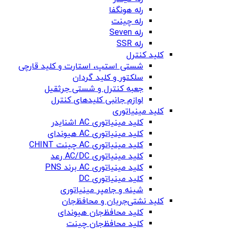
رله هونگفا
رله چینت
رله Seven
رله SSR
کلید کنترل
شستی استپ، استارت و کلید قارچی
سلکتور و کلید گردان
جعبه کنترل و شستی جرثقیل
لوازم جانبی کلیدهای کنترل
کلید مینیاتوری
کلید مینیاتوری AC اشنایدر
کلید مینیاتوری AC هیوندای
کلید مینیاتوری AC چینت CHINT
کلید مینیاتوری AC/DC رعد
کلید مینیاتوری AC برند PNS
کلید مینیاتوری DC
شینه و جامپر مینیاتوری
کلید نشتی‌جریان و محافظ‌جان
کلید محافظ‌جان هیوندای
کلید محافظ‌جان چینت