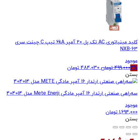
کلید مینیاتوری AC تک پل 20 آمپر 6kA تیپ C چینت سری
NXB-63
موجود
قیمت
قیمت
3%
499,000
تومان
484,030
تومان
اصلی
فعلی
بستن
499,000 تومان
484,030 تومان
بود.
است.
سه‌راهی صنعتی ارتدار 16 آمپر مادگی Mete Enerji مدل 404014
موجود
1,694,000
تومان
بستن