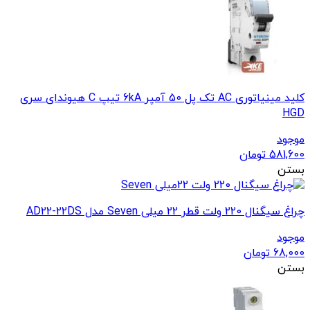
کلید مینیاتوری AC تک پل 50 آمپر 6kA تیپ C هیوندای سری
HGD
موجود
581,600
تومان
بستن
چراغ سیگنال 220 ولت قطر 22 میلی Seven مدل AD22-22DS
موجود
68,000
تومان
بستن