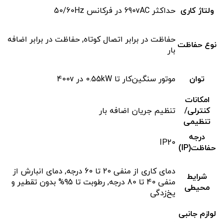
ولتاژ کاری
حداکثر 690vAC در فرکانس 50/60Hz
حفاظت در برابر اتصال کوتاه, حفاظت در برابر اضافه
نوع حفاظت
بار
توان
موتور سنگین‌کار تا 0.55kW در 400v
امکانات
کنترلی/
تنظیم جریان اضافه بار
تنظیمی
درجه
IP20
حفاظت(IP)
دمای کاری از منفی 20 تا 60 درجه, دمای انبارش از
شرایط
منفی 40 تا 80 درجه, رطوبت تا 95% بدون تقطیر و
محیطی
یخ‌زدگی
لوازم جانبی