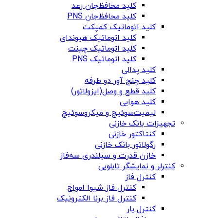
کلید محافظ‌جان رعد
کلید محافظ‌جان PNS
کلید اتوماتیک کمپکت
کلید اتوماتیک هیوندای
کلید اتوماتیک چینت
کلید اتوماتیک PNS
کلید پدالی
کلید چنج آور دو طرفه
کلید قطع و وصل(ایزولاتور)
کلید هوایی
لیمیت‌سوئیچ و میکروسوئیچ
تجهیزات بانک خازنی
کنتاکتور خازنی
رگولاتور بانک خازنی
خازن قدرت و سیلندری سه‌فاز
کنترلر و نمایشگر تابلویی
کنترل فاز
کنترل فاز شیوا امواج
کنترل فاز برنا الکترونیک
کنترل بار