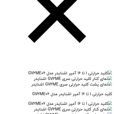
کلید حرارتی 1 تا 16 آمپر اشنایدر مدل GV2ME06