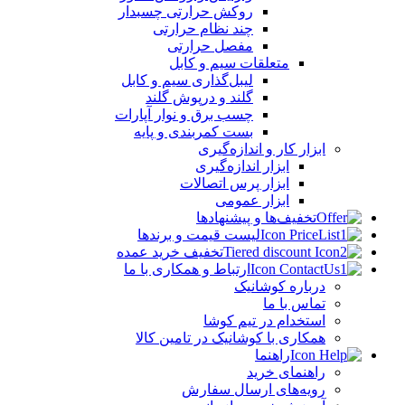
روکش حرارتی چسبدار
چند نظام حرارتی
مفصل حرارتی
متعلقات سیم و کابل
لیبل‌گذاری سیم و کابل
گلند و درپوش گلند
چسب برق و نوار آپارات
بست کمربندی و پایه
ابزار کار و اندازه‌گیری
ابزار اندازه‌گیری
ابزار پرس اتصالات
ابزار عمومی
تخفیف‌ها و پیشنهادها
لیست قیمت و برندها
تخفیف خرید عمده
ارتباط و همکاری با ما
درباره کوشانیک
تماس با ما
استخدام در تیم کوشا
همکاری با کوشانیک در تامین کالا
راهنما
راهنمای خرید
رویه‌های ارسال سفارش