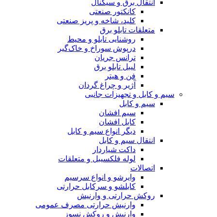
انتقال برق و سیگنال
کانکتور صنعتی
کلید، شاخه و پریز صنعتی
متعلقات تابلو برق
روشنایی تابلو و محیط
درپوش سوراخ و خاک‌گیر
ترانس جریان
لیبل تابلو برق
فن و هیتر
آژیر و چراغ گردان
سیم و کابل و تجهیزات جانبی
سیم و کابل
سیم افشان
کابل افشان
دیگر انواع سیم و کابل
انتقال سیم و کابل
داکت شیاردار
لوله فلکسیبل و متعلقات
اتصالات
وایرشو و انواع سرسیم
کابلشو و سرکابل حرارتی
روکش حرارتی و وارنیش
وارنیش حرارتی مصرف عمومی
وارنیش و روکش نسوز