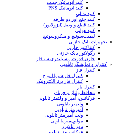
کلید اتوماتیک چینت
کلید اتوماتیک PNS
کلید پدالی
کلید چنج آور دو طرفه
کلید قطع و وصل(ایزولاتور)
کلید هوایی
لیمیت‌سوئیچ و میکروسوئیچ
تجهیزات بانک خازنی
کنتاکتور خازنی
رگولاتور بانک خازنی
خازن قدرت و سیلندری سه‌فاز
کنترلر و نمایشگر تابلویی
کنترل فاز
کنترل فاز شیوا امواج
کنترل فاز برنا الکترونیک
کنترل بار
محافظ ولتاژ و جریان
فرکانس، آمپر و ولتمتر تابلویی
ولتمتر تابلویی
آمپرمتر تابلویی
ولت آمپرمتر تابلویی
مولتی‌متر تابلویی
پاور آنالایزر
فرکانس‌متر تابلویی