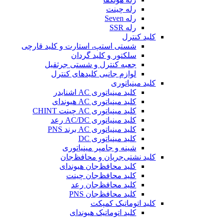
رله چینت
رله Seven
رله SSR
کلید کنترل
شستی استپ، استارت و کلید قارچی
سلکتور و کلید گردان
جعبه کنترل و شستی جرثقیل
لوازم جانبی کلیدهای کنترل
کلید مینیاتوری
کلید مینیاتوری AC اشنایدر
کلید مینیاتوری AC هیوندای
کلید مینیاتوری AC چینت CHINT
کلید مینیاتوری AC/DC رعد
کلید مینیاتوری AC برند PNS
کلید مینیاتوری DC
شینه و جامپر مینیاتوری
کلید نشتی‌جریان و محافظ‌جان
کلید محافظ‌جان هیوندای
کلید محافظ‌جان چینت
کلید محافظ‌جان رعد
کلید محافظ‌جان PNS
کلید اتوماتیک کمپکت
کلید اتوماتیک هیوندای