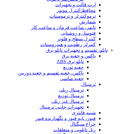
ارت فالت و تجهیزات
محافظ/کنترل موتور
ترموکنترلر و ترموستات
شمارش
تایمر، ساعت فرمان و ساعت کار
فتوسل و روشنایی
کنترل سطح و فلوتر
کنترلر رطوبت و هیدروستات
تابلو، تقسیم و تجهیزات تابلو برق
باکس و جعبه برق
تابلو برق ABS
جعبه توزیع
باکس، جعبه تقسیم و جعبه دوربین
جعبه شاسی
ترمینال
ترمینال ریلی
ترمینال توزیع
ترمینال غیر ریلی
تجهیزات جانبی ترمینال
شینه فانتزی
فیوز، پایه فیوز و نگهدارنده فیوز
چراغ سیگنال
ریل تابلویی و متعلقات