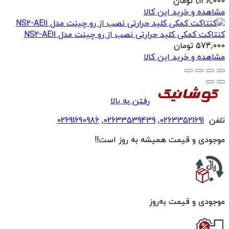
1,148,000
تومان
مشاهده و خرید این کالا
کنتاکت کمکی کلید حرارتی نصب از رو چینت مدل NS2-AE11
574,000
تومان
مشاهده و خرید این کالا
رفتن به بالا
تلفن
02633521691
,
02633539439
,
02691690986
موجودی و قیمت همیشه به روز است!!
موجودی و قیمت به‌روز