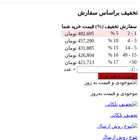
تخفیف براساس سفارش
سفارش
تخفیف (%)
قيمت خرید شما
5 %
1 - 2
482,695
تومان
10 %
3 - 4
457,290
تومان
15 %
5 - 14
431,885
تومان
16 %
15 - 49
426,804
تومان
17 %
50+
421,723
تومان
ترمینال
-
+
عدد
توزیع
افزودن به سبد خرید
تک
هادی
80
موجودی و قیمت به‌روز
آمپر
7
پیچ
تخفیف پلکانی
tbloc
مدل
SDB-
80A
تنوع روش ارسال
عدد