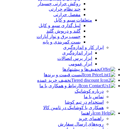
روکش حرارتی چسبدار
چند نظام حرارتی
مفصل حرارتی
متعلقات سیم و کابل
لیبل‌گذاری سیم و کابل
گلند و درپوش گلند
چسب برق و نوار آپارات
بست کمربندی و پایه
ابزار کار و اندازه‌گیری
ابزار اندازه‌گیری
ابزار پرس اتصالات
ابزار عمومی
تخفیف‌ها و پیشنهادها
لیست قیمت و برندها
تخفیف خرید عمده
ارتباط و همکاری با ما
درباره کوشانیک
تماس با ما
استخدام در تیم کوشا
همکاری با کوشانیک در تامین کالا
راهنما
راهنمای خرید
رویه‌های ارسال سفارش