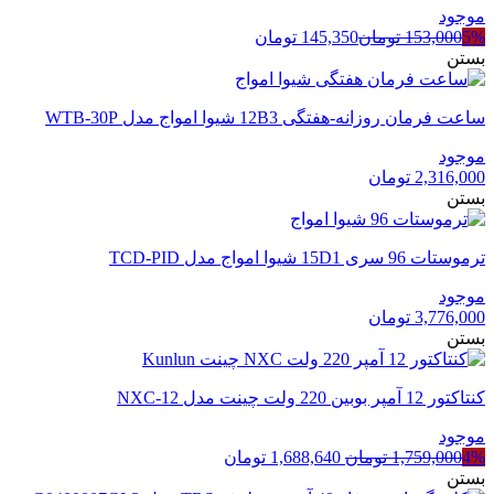
موجود
5%
153,000
تومان
145,350
تومان
بستن
ساعت فرمان روزانه-هفتگی 12B3 شیوا امواج مدل WTB-30P
موجود
2,316,000
تومان
بستن
ترموستات 96 سری 15D1 شیوا امواج مدل TCD-PID
موجود
3,776,000
تومان
بستن
کنتاکتور 12 آمپر بوبین 220 ولت چینت مدل NXC-12
موجود
قیمت
قیمت
4%
1,759,000
تومان
1,688,640
تومان
اصلی
فعلی
بستن