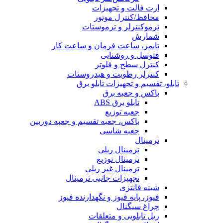
ارت فالت و تجهیزات
محافظ/کنترل موتور
ترموکنترلر و ترموستات
شمارش
تایمر، ساعت فرمان و ساعت کار
فتوسل و روشنایی
کنترل سطح و فلوتر
کنترلر رطوبت و هیدروستات
تابلو، تقسیم و تجهیزات تابلو برق
باکس و جعبه برق
تابلو برق ABS
جعبه توزیع
باکس، جعبه تقسیم و جعبه دوربین
جعبه شاسی
ترمینال
ترمینال ریلی
ترمینال توزیع
ترمینال غیر ریلی
تجهیزات جانبی ترمینال
شینه فانتزی
فیوز، پایه فیوز و نگهدارنده فیوز
چراغ سیگنال
ریل تابلویی و متعلقات