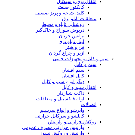
انتقال برق و سیگنال
کانکتور صنعتی
کلید، شاخه و پریز صنعتی
متعلقات تابلو برق
روشنایی تابلو و محیط
درپوش سوراخ و خاک‌گیر
ترانس جریان
لیبل تابلو برق
فن و هیتر
آژیر و چراغ گردان
سیم و کابل و تجهیزات جانبی
سیم و کابل
سیم افشان
کابل افشان
دیگر انواع سیم و کابل
انتقال سیم و کابل
داکت شیاردار
لوله فلکسیبل و متعلقات
اتصالات
وایرشو و انواع سرسیم
کابلشو و سرکابل حرارتی
روکش حرارتی و وارنیش
وارنیش حرارتی مصرف عمومی
وارنیش و روکش نسوز