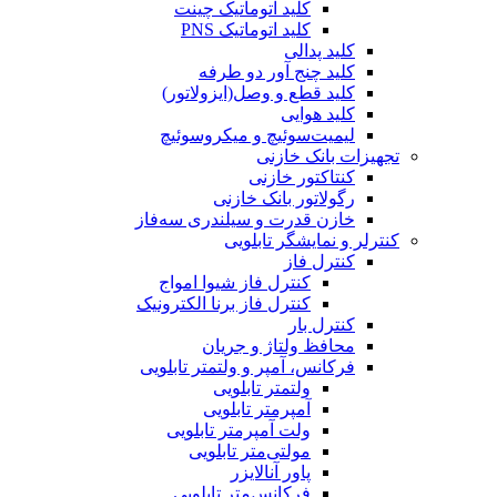
کلید اتوماتیک چینت
کلید اتوماتیک PNS
کلید پدالی
کلید چنج آور دو طرفه
کلید قطع و وصل(ایزولاتور)
کلید هوایی
لیمیت‌سوئیچ و میکروسوئیچ
تجهیزات بانک خازنی
کنتاکتور خازنی
رگولاتور بانک خازنی
خازن قدرت و سیلندری سه‌فاز
کنترلر و نمایشگر تابلویی
کنترل فاز
کنترل فاز شیوا امواج
کنترل فاز برنا الکترونیک
کنترل بار
محافظ ولتاژ و جریان
فرکانس، آمپر و ولتمتر تابلویی
ولتمتر تابلویی
آمپرمتر تابلویی
ولت آمپرمتر تابلویی
مولتی‌متر تابلویی
پاور آنالایزر
فرکانس‌متر تابلویی