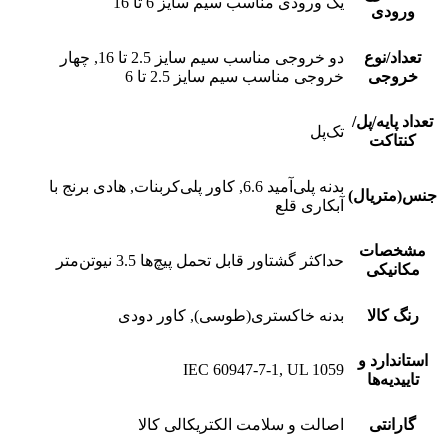
یک ورودی مناسب سیم سایز 6 تا 16
ورودی
تعداد/نوع
دو خروجی مناسب سیم سایز 2.5 تا 16, چهار
خروجی
خروجی مناسب سیم سایز 2.5 تا 6
تعداد پایه/پل/
تک‌‌پل
کنتاکت
بدنه پلی‌آمید 6.6, کاور پلی‌کربنات, هادی برنج با
جنس(متریال)
آبکاری قلع
مشخصات
حداکثر گشتاور قابل تحمل پیچ‌ها 3.5 نیوتن‌متر
مکانیکی
رنگ کالا
بدنه خاکستری(طوسی), کاور دودی
استاندارد و
IEC 60947-7-1, UL 1059
تاییدیه‌ها
گارانتی
اصالت و سلامت الکتریکالی کالا