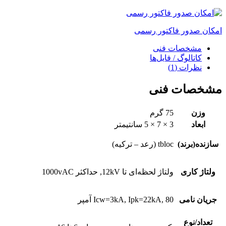
امکان صدور فاکتور رسمی
مشخصات فنی
کاتالوگ / فایل‌ها
نظرات (1)
مشخصات فنی
وزن
75 گرم
ابعاد
3 × 7 × 5 سانتیمتر
سازنده(برند)
tbloc (رعد – ترکیه)
ولتاژ کاری
ولتاژ لحظه‌ای تا 12kV, حداکثر 1000vAC
جریان نامی
Icw=3kA, Ipk=22kA, 80 آمپر
تعداد/نوع