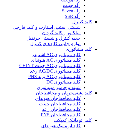
رله چینت
رله Seven
رله SSR
کلید کنترل
شستی استپ، استارت و کلید قارچی
سلکتور و کلید گردان
جعبه کنترل و شستی جرثقیل
لوازم جانبی کلیدهای کنترل
کلید مینیاتوری
کلید مینیاتوری AC اشنایدر
کلید مینیاتوری AC هیوندای
کلید مینیاتوری AC چینت CHINT
کلید مینیاتوری AC/DC رعد
کلید مینیاتوری AC برند PNS
کلید مینیاتوری DC
شینه و جامپر مینیاتوری
کلید نشتی‌جریان و محافظ‌جان
کلید محافظ‌جان هیوندای
کلید محافظ‌جان چینت
کلید محافظ‌جان رعد
کلید محافظ‌جان PNS
کلید اتوماتیک کمپکت
کلید اتوماتیک هیوندای