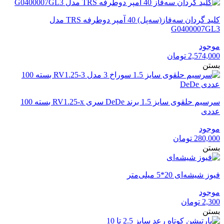
1,759,000 تومان
1,688,640 تومان
بود.
است.
کلید گردان سه‌فاز(سه‌پل) 40 آمپر دوطرفه TRS مدل
G0400007GL3
موجود
2,574,000
تومان
بستن
سرسیم حلقوی سایز 1.5 برند DeDe سری RV1.25-x بسته 100
عددی
موجود
280,000
تومان
بستن
فیوز شیشه‌ای 20*5 میلی‌متر
موجود
2,300
تومان
بستن