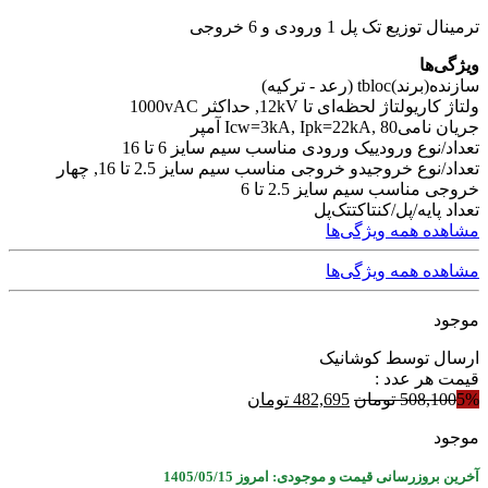
ترمینال توزیع تک پل 1 ورودی و 6 خروجی
ویژگی‌ها
سازنده(برند)
tbloc (رعد - ترکیه)
ولتاژ کاری
ولتاژ لحظه‌ای تا 12kV, حداکثر 1000vAC
جریان نامی
Icw=3kA, Ipk=22kA, 80 آمپر
تعداد/نوع ورودی
یک ورودی مناسب سیم سایز 6 تا 16
تعداد/نوع خروجی
دو خروجی مناسب سیم سایز 2.5 تا 16, چهار
خروجی مناسب سیم سایز 2.5 تا 6
تعداد پایه/پل/کنتاکت
تک‌‌پل
مشاهده همه ویژگی‌ها
مشاهده همه ویژگی‌ها
موجود
ارسال توسط کوشانیک
قیمت هر عدد :
قیمت
قیمت
5%
508,100
تومان
482,695
تومان
اصلی
فعلی
موجود
508,100 تومان
482,695 تومان
بود.
است.
آخرین بروزرسانی قیمت و موجودی: امروز 1405/05/15