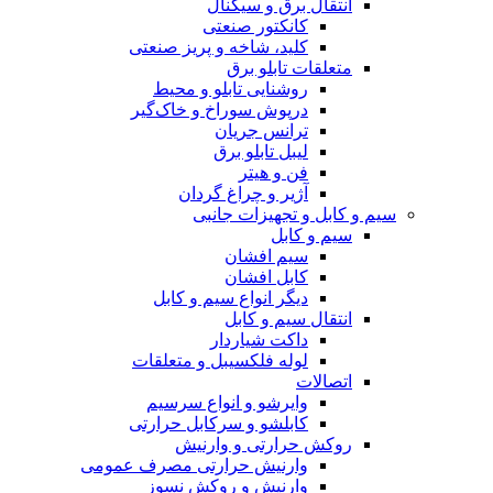
انتقال برق و سیگنال
کانکتور صنعتی
کلید، شاخه و پریز صنعتی
متعلقات تابلو برق
روشنایی تابلو و محیط
درپوش سوراخ و خاک‌گیر
ترانس جریان
لیبل تابلو برق
فن و هیتر
آژیر و چراغ گردان
سیم و کابل و تجهیزات جانبی
سیم و کابل
سیم افشان
کابل افشان
دیگر انواع سیم و کابل
انتقال سیم و کابل
داکت شیاردار
لوله فلکسیبل و متعلقات
اتصالات
وایرشو و انواع سرسیم
کابلشو و سرکابل حرارتی
روکش حرارتی و وارنیش
وارنیش حرارتی مصرف عمومی
وارنیش و روکش نسوز