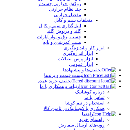
روکش حرارتی چسبدار
چند نظام حرارتی
مفصل حرارتی
متعلقات سیم و کابل
لیبل‌گذاری سیم و کابل
گلند و درپوش گلند
چسب برق و نوار آپارات
بست کمربندی و پایه
ابزار کار و اندازه‌گیری
ابزار اندازه‌گیری
ابزار پرس اتصالات
ابزار عمومی
تخفیف‌ها و پیشنهادها
لیست قیمت و برندها
تخفیف خرید عمده
ارتباط و همکاری با ما
درباره کوشانیک
تماس با ما
استخدام در تیم کوشا
همکاری با کوشانیک در تامین کالا
راهنما
راهنمای خرید
رویه‌های ارسال سفارش