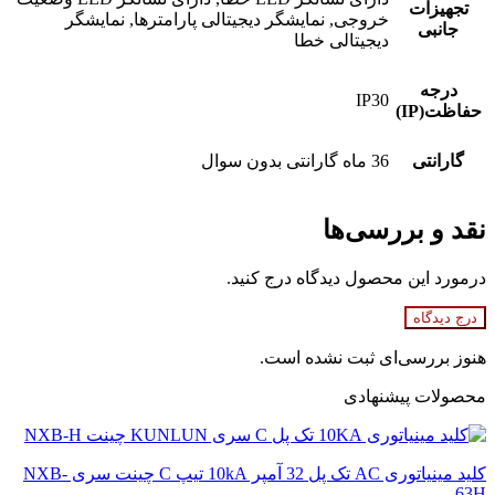
تجهیزات
خروجی, نمایشگر دیجیتالی پارامترها, نمایشگر
جانبی
دیجیتالی خطا
درجه
IP30
حفاظت(IP)
گارانتی
36 ماه گارانتی بدون سوال
نقد و بررسی‌ها
درمورد این محصول دیدگاه درج کنید.
درج دیدگاه
هنوز بررسی‌ای ثبت نشده است.
محصولات پیشنهادی
کلید مینیاتوری AC تک پل 32 آمپر 10kA تیپ C چینت سری NXB-
63H