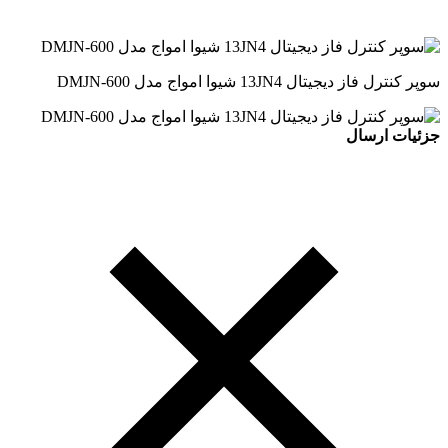
سوپر کنترل فاز دیجیتال 13JN4 شیوا امواج مدل DMJN-600
جزئیات ارسال