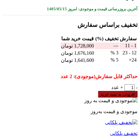
آخرین بروزرسانی قیمت و موجودی: امروز 1405/05/15
تخفیف براساس سفارش
سفارش
تخفیف (%)
قيمت خرید شما
—
1 - 11
1,728,000
تومان
3 %
12 - 23
1,676,160
تومان
5 %
24+
1,641,600
تومان
حداکثر قابل سفارش(موجودی): 2 عدد
سوپر
-
+
عدد
کنترل
افزودن به سبد خرید
فاز
دیجیتال
13JN4
موجودی و قیمت به‌روز
شیوا
امواج
مدل
تخفیف پلکانی
DMJN-
600