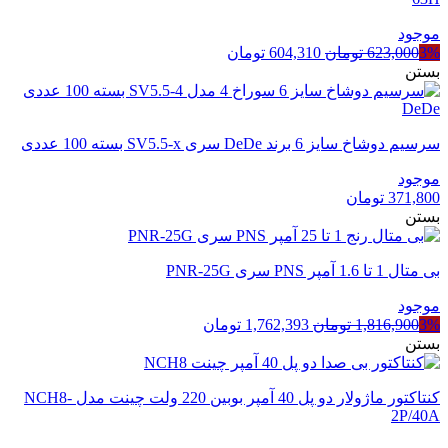
موجود
قیمت
قیمت
3%
623,000
تومان
604,310
تومان
اصلی
فعلی
بستن
623,000 تومان
604,310 تومان
بود.
است.
سرسیم دوشاخ سایز 6 برند DeDe سری SV5.5-x بسته 100 عددی
موجود
371,800
تومان
بستن
بی متال 1 تا 1.6 آمپر PNS سری PNR-25G
موجود
قیمت
قیمت
3%
1,816,900
تومان
1,762,393
تومان
اصلی
فعلی
بستن
1,816,900 تومان
1,762,393 تومان
بود.
است.
کنتاکتور ماژولار دو پل 40 آمپر بوبین 220 ولت چینت مدل NCH8-
2P/40A