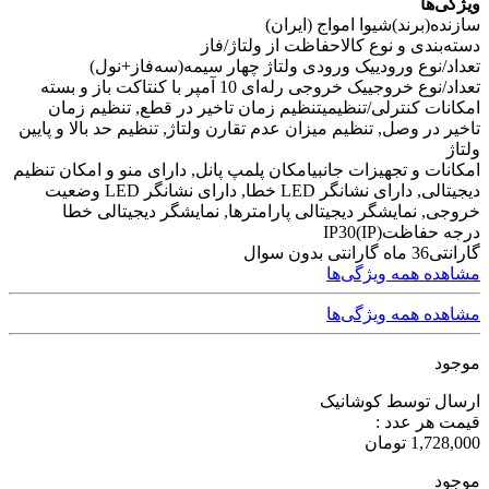
ویژگی‌ها
سازنده(برند)
شیوا امواج (ایران)
دسته‌بندی و نوع کالا
حفاظت از ولتاژ/فاز
تعداد/نوع ورودی
یک ورودی ولتاژ چهار سیمه(سه‌فاز+نول)
تعداد/نوع خروجی
یک خروجی رله‌ای 10 آمپر با کنتاکت باز و بسته
امکانات کنترلی/تنظیمی
تنظیم زمان تاخیر در قطع, تنظیم زمان
تاخیر در وصل, تنظیم میزان عدم تقارن ولتاژ, تنظیم حد بالا و پایین
ولتاژ
امکانات و تجهیزات جانبی
امکان پلمپ پانل, دارای منو و امکان تنظیم
دیجیتالی, دارای نشانگر LED خطا, دارای نشانگر LED وضعیت
خروجی, نمایشگر دیجیتالی پارامترها, نمایشگر دیجیتالی خطا
درجه حفاظت(IP)
IP30
گارانتی
36 ماه گارانتی بدون سوال
مشاهده همه ویژگی‌ها
مشاهده همه ویژگی‌ها
موجود
ارسال توسط کوشانیک
قیمت هر عدد :
1,728,000
تومان
موجود