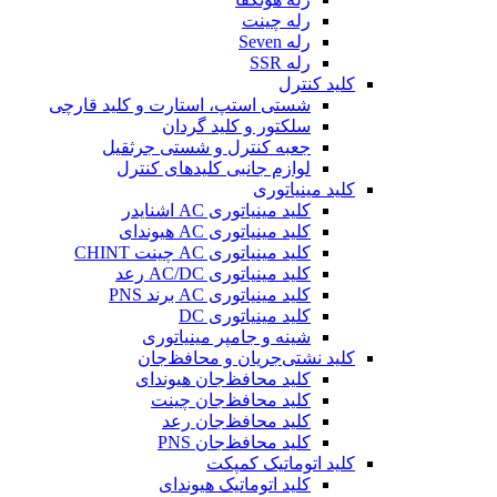
رله چینت
رله Seven
رله SSR
کلید کنترل
شستی استپ، استارت و کلید قارچی
سلکتور و کلید گردان
جعبه کنترل و شستی جرثقیل
لوازم جانبی کلیدهای کنترل
کلید مینیاتوری
کلید مینیاتوری AC اشنایدر
کلید مینیاتوری AC هیوندای
کلید مینیاتوری AC چینت CHINT
کلید مینیاتوری AC/DC رعد
کلید مینیاتوری AC برند PNS
کلید مینیاتوری DC
شینه و جامپر مینیاتوری
کلید نشتی‌جریان و محافظ‌جان
کلید محافظ‌جان هیوندای
کلید محافظ‌جان چینت
کلید محافظ‌جان رعد
کلید محافظ‌جان PNS
کلید اتوماتیک کمپکت
کلید اتوماتیک هیوندای