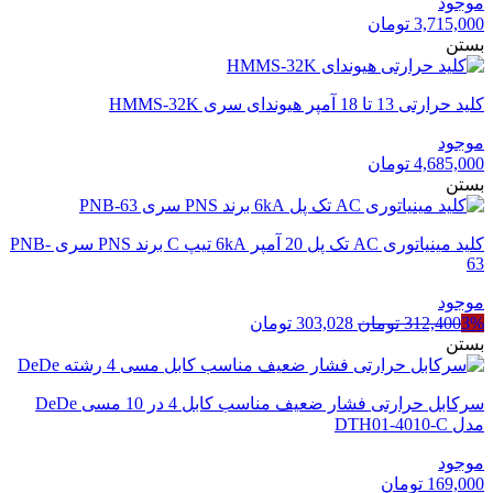
موجود
3,715,000
تومان
بستن
کلید حرارتی 13 تا 18 آمپر هیوندای سری HMMS-32K
موجود
4,685,000
تومان
بستن
کلید مینیاتوری AC تک پل 20 آمپر 6kA تیپ C برند PNS سری PNB-
63
موجود
قیمت
قیمت
3%
312,400
تومان
303,028
تومان
اصلی
فعلی
بستن
312,400 تومان
303,028 تومان
بود.
است.
سرکابل حرارتی فشار ضعیف مناسب کابل 4 در 10 مسی DeDe
مدل DTH01-4010-C
موجود
169,000
تومان