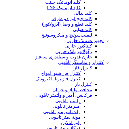
کلید اتوماتیک چینت
کلید اتوماتیک PNS
کلید پدالی
کلید چنج آور دو طرفه
کلید قطع و وصل(ایزولاتور)
کلید هوایی
لیمیت‌سوئیچ و میکروسوئیچ
تجهیزات بانک خازنی
کنتاکتور خازنی
رگولاتور بانک خازنی
خازن قدرت و سیلندری سه‌فاز
کنترلر و نمایشگر تابلویی
کنترل فاز
کنترل فاز شیوا امواج
کنترل فاز برنا الکترونیک
کنترل بار
محافظ ولتاژ و جریان
فرکانس، آمپر و ولتمتر تابلویی
ولتمتر تابلویی
آمپرمتر تابلویی
ولت آمپرمتر تابلویی
مولتی‌متر تابلویی
پاور آنالایزر
فرکانس‌متر تابلویی