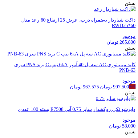
بستن
داکت شیاردار به‌همراه درب، عرض 25 ارتفاع 60 رعد مدل
RWD25*60
موجود
265,800
تومان
بستن
کلید مینیاتوری AC سه پل 40 آمپر 6kA تیپ C برند PNS سری
PNB-63
موجود
قیمت
قیمت
3%
997,500
تومان
967,575
تومان
اصلی
فعلی
بستن
997,500 تومان
967,575 تومان
بود.
است.
وایرشو تکی روکشدار سایز 0.75 آبی E7508 بسته 100 عددی
موجود
58,000
تومان
بستن