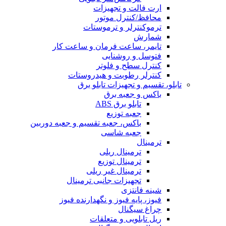
ارت فالت و تجهیزات
محافظ/کنترل موتور
ترموکنترلر و ترموستات
شمارش
تایمر، ساعت فرمان و ساعت کار
فتوسل و روشنایی
کنترل سطح و فلوتر
کنترلر رطوبت و هیدروستات
تابلو، تقسیم و تجهیزات تابلو برق
باکس و جعبه برق
تابلو برق ABS
جعبه توزیع
باکس، جعبه تقسیم و جعبه دوربین
جعبه شاسی
ترمینال
ترمینال ریلی
ترمینال توزیع
ترمینال غیر ریلی
تجهیزات جانبی ترمینال
شینه فانتزی
فیوز، پایه فیوز و نگهدارنده فیوز
چراغ سیگنال
ریل تابلویی و متعلقات