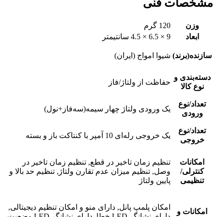
مشخصات فنی
وزن
120 گرم
ابعاد
9 × 6.5 × 4.5 سانتیمتر
سازنده(برند)
شیوا امواج (ایران)
دسته‌بندی و
حفاظت از ولتاژ/فاز
نوع کالا
تعداد/نوع
یک ورودی ولتاژ چهار سیمه(سه‌فاز+نول)
ورودی
تعداد/نوع
یک خروجی رله‌ای 10 آمپر با کنتاکت باز و بسته
خروجی
امکانات
تنظیم زمان تاخیر در قطع, تنظیم زمان تاخیر در
کنترلی/
وصل, تنظیم میزان عدم تقارن ولتاژ, تنظیم حد بالا و
تنظیمی
پایین ولتاژ
امکان پلمپ پانل, دارای منو و امکان تنظیم دیجیتالی,
امکانات و
دارای نشانگر LED خطا, دارای نشانگر LED وضعیت