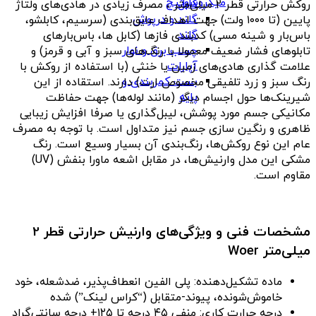
میکروسوئیچ
کابل
روکش حرارتی قطر 2 میلی‌متر ، مصرف زیادی در هادی‌های ولتاژ
گلند و درپوش
پایین (تا ۱۰۰۰ ولت) جهت اهداف عایق‌بندی (سرسیم، کابلشو،
گلند
باس‌بار و شینه مسی) کدبندی فازها (کابل ها، باس‌بارهای
چسب برق و نوار
تابلوهای فشار ضعیف معمولا با رنگ‌های سبز و آبی و قرمز) و
آپارات
علامت گذاری هادی‌های زمین یا خنثی (با استفاده از روکش با
بست کمربندی و
رنگ سبز و زرد تلفیقی مخصوص ارت) دارند. استقاده از این
پایه
شیرینک‌ها حول اجسام دیگر (مانند لوله‌ها) جهت حفاظت
مکانیکی جسم مورد پوشش، لیبل‌گذاری یا صرفا افزایش زیبایی
ظاهری و رنگین سازی جسم نیز متداول است. با توجه به مصرف
عام این نوع روکش‌ها، رنگ‌بندی آن بسیار وسیع است. رنگ
مشکی این مدل وارنیش‌ها، در مقابل اشعه ماورا بنفش (UV)
مقاوم است.
مشخصات فنی و ویژگی‌های وارنیش حرارتی قطر 2
میلی‌متر Woer
ماده تشکیل‌دهنده: پلی الفین انعطاف‌پذیر، ضدشعله، خود
خاموش‌شونده، پیوند-متقابل (“کراس لینک”) شده
درجه حرارت کاری: منفی ۴۵ درجه تا ۱۲۵+ درجه سانتی‌گراد