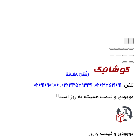
رفتن به بالا
تلفن
02633521691
,
02633539439
,
02691690986
موجودی و قیمت همیشه به روز است!!
موجودی و قیمت به‌روز