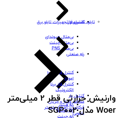
کنترل فاز
تابلو، تقسیم و تجهیزات تابلو برق
بی‌متال هیوندای
بی‌متال چینت
بی‌متال PNS
رله صنعتی
کنترل فاز شیوا
امواج
کنترل فاز برنا
الکترونیک
وارنیش حرارتی قطر 2 میلی‌متر
کنترل بار
محافظ ولتاژ و جریان
رله فیندر
فرکانس، آمپر و ولتمتر
Woer مدل SGP002
رله هونگفا
تابلویی
رله چینت