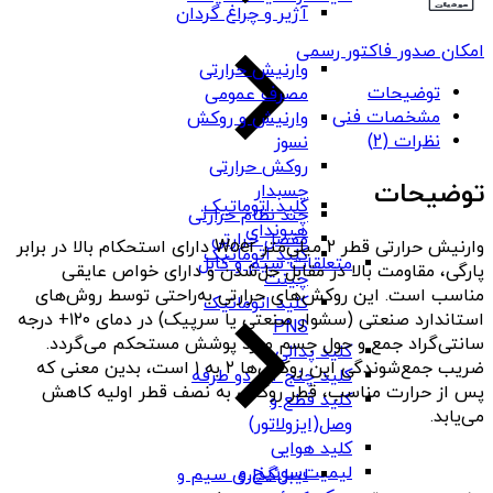
آژیر و چراغ گردان
امکان صدور فاکتور رسمی
وارنیش حرارتی
توضیحات
مصرف عمومی
مشخصات فنی
وارنیش و روکش
نظرات (2)
نسوز
روکش حرارتی
توضیحات
چسبدار
کلید اتوماتیک
چند نظام حرارتی
هیوندای
مفصل حرارتی
وارنیش حرارتی قطر 2 میلی‌متر Woer دارای استحکام بالا در برابر
کلید اتوماتیک
متعلقات سیم و کابل
پارگی، مقاومت بالا در مقابل حل‌شدن و دارای خواص عایقی
چینت
مناسب است. این روکش‌های حرارتی به‌راحتی توسط روش‌های
کلید اتوماتیک
استاندارد صنعتی (سشوار صنعتی یا سرپیک) در دمای ۱۲۰+ درجه
PNS
سانتی‌گراد جمع و حول جسم مورد پوشش مستحکم می‌گردد.
کلید پدالی
ضریب جمع‌شوندگی این روکش‌ها ۲ به ۱ است، بدین معنی که
کلید چنج آور دو طرفه
پس از حرارت مناسب، قطر روکش به نصف قطر اولیه کاهش
کلید قطع و
می‌یابد.
وصل(ایزولاتور)
کلید هوایی
لیمیت‌سوئیچ و
لیبل‌گذاری سیم و