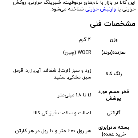
این کالا در بازار با نام‌های ترموفیت، شیرینگ حرارتی، روکش
حرارتی یا
وارنیش حرارتی
شناخته می‌شود.
مشخصات فنی
وزن
4 گرم
سازنده(برند)
WOER (چین)
زرد و سبز (ارت), شفاف, آبی, زرد, قرمز,
رنگ کالا
سبز, مشکی, سفید
قطر جسم مورد
1.1 تا 1.8 میلی‌متر
پوشش
گارانتی
اصالت و سلامت فیزیکی کالا
بسته مادر(برای
هر رول 400 متر و 10 رول در هر کارتن
خرید عمده)