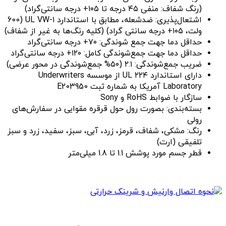
(رنگ شفاف: منفی ۴۵ درجه تا ۱۰۵+ درجه سانتی‌گراد)
اشتعال‌پذیری: ضدشعله، مطابق با استاندارد ۱-UL VW (600
ولت، ۱۰۵+ درجه سانتی گراد) (کلیه رنگ‌ها به غیر از شفاف)
حداقل دما جهت جمع شوندگی: ۷۰+ درجه سانتی‌گراد
حداقل دما جهت جمع‌شوندگی کامل: ۱۲۰+ درجه سانتی‌گراد
ضریب جمع‌شوندگی: ۲:۱ (۵۰% جمع‌شوندگی در محور عرضی)
دارای استاندارد ۲۲۴ UL از موسسه Underwriters
Laboratory آمریکا به شماره ثبت E203950
سازگار با ضوابط RoHS و Sony
بسته‌بندی: بصورت رول حول قرقره مقوایی در سفارش‌های
رولی
رنگ: مشکی، شفاف، قرمز، زرد، آبی، سبز، سفید، زرد و سبز
تلفیقی (ارت)
قطر جسم مورد پوشش 1.1 تا 1.8 میلی‌متر