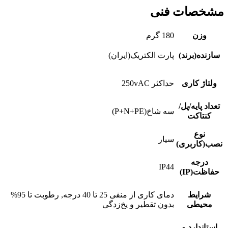
مشخصات فنی
وزن
180 گرم
سازنده(برند)
پارت الکتریک(ایران)
ولتاژ کاری
حداکثر 250vAC
تعداد پایه/پل/
سه‌ شاخ(P+N+PE)
کنتاکت
نوع
سیار
نصب(کاربری)
درجه
IP44
حفاظت(IP)
شرایط
دمای کاری از منفی 25 تا 40 درجه, رطوبت تا 95%
محیطی
بدون تقطیر و یخ‌زدگی
استاندارد و