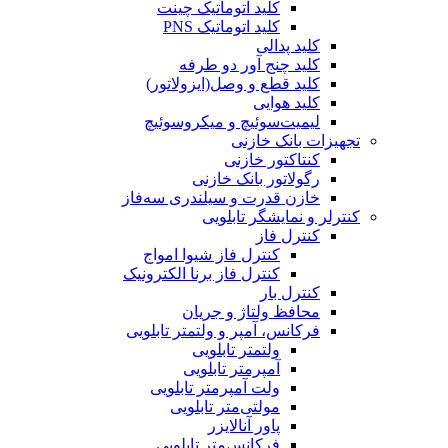
کلید اتوماتیک چینت
کلید اتوماتیک PNS
کلید پدالی
کلید چنج آور دو طرفه
کلید قطع و وصل(ایزولاتور)
کلید هوایی
لیمیت‌سوئیچ و میکروسوئیچ
تجهیزات بانک خازنی
کنتاکتور خازنی
رگولاتور بانک خازنی
خازن قدرت و سیلندری سه‌فاز
کنترلر و نمایشگر تابلویی
کنترل فاز
کنترل فاز شیوا امواج
کنترل فاز برنا الکترونیک
کنترل بار
محافظ ولتاژ و جریان
فرکانس، آمپر و ولتمتر تابلویی
ولتمتر تابلویی
آمپرمتر تابلویی
ولت آمپرمتر تابلویی
مولتی‌متر تابلویی
پاور آنالایزر
فرکانس‌متر تابلویی