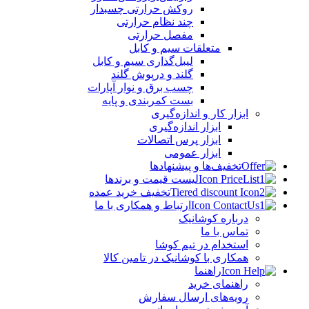
روکش حرارتی چسبدار
چند نظام حرارتی
مفصل حرارتی
متعلقات سیم و کابل
لیبل‌گذاری سیم و کابل
گلند و درپوش گلند
چسب برق و نوار آپارات
بست کمربندی و پایه
ابزار کار و اندازه‌گیری
ابزار اندازه‌گیری
ابزار پرس اتصالات
ابزار عمومی
تخفیف‌ها و پیشنهادها
لیست قیمت و برندها
تخفیف خرید عمده
ارتباط و همکاری با ما
درباره کوشانیک
تماس با ما
استخدام در تیم کوشا
همکاری با کوشانیک در تامین کالا
راهنما
راهنمای خرید
رویه‌های ارسال سفارش