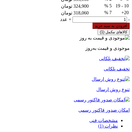
5 %
10 - 19
324,900
تومان
7 %
20+
318,060
تومان
سه
-
+
عدد
شاخه
افزودن به سبد خرید
سیار
کالاهای مکمل
(1)
32
آمپر
پارت
موجودی و قیمت به‌روز
عدد
تخفیف پلکانی
تنوع روش ارسال
امکان صدور فاکتور رسمی
مشخصات فنی
نظرات (1)