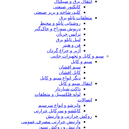
انتقال برق و سیگنال
کانکتور صنعتی
کلید، شاخه و پریز صنعتی
متعلقات تابلو برق
روشنایی تابلو و محیط
درپوش سوراخ و خاک‌گیر
ترانس جریان
لیبل تابلو برق
فن و هیتر
آژیر و چراغ گردان
سیم و کابل و تجهیزات جانبی
سیم و کابل
سیم افشان
کابل افشان
دیگر انواع سیم و کابل
انتقال سیم و کابل
داکت شیاردار
لوله فلکسیبل و متعلقات
اتصالات
وایرشو و انواع سرسیم
کابلشو و سرکابل حرارتی
روکش حرارتی و وارنیش
وارنیش حرارتی مصرف عمومی
وارنیش و روکش نسوز