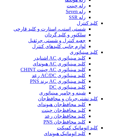
رله چینت
رله Seven
رله SSR
کلید کنترل
شستی استپ، استارت و کلید قارچی
سلکتور و کلید گردان
جعبه کنترل و شستی جرثقیل
لوازم جانبی کلیدهای کنترل
کلید مینیاتوری
کلید مینیاتوری AC اشنایدر
کلید مینیاتوری AC هیوندای
کلید مینیاتوری AC چینت CHINT
کلید مینیاتوری AC/DC رعد
کلید مینیاتوری AC برند PNS
کلید مینیاتوری DC
شینه و جامپر مینیاتوری
کلید نشتی‌جریان و محافظ‌جان
کلید محافظ‌جان هیوندای
کلید محافظ‌جان چینت
کلید محافظ‌جان رعد
کلید محافظ‌جان PNS
کلید اتوماتیک کمپکت
کلید اتوماتیک هیوندای