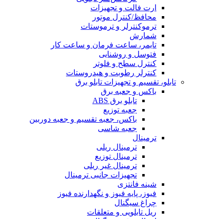
ارت فالت و تجهیزات
محافظ/کنترل موتور
ترموکنترلر و ترموستات
شمارش
تایمر، ساعت فرمان و ساعت کار
فتوسل و روشنایی
کنترل سطح و فلوتر
کنترلر رطوبت و هیدروستات
تابلو، تقسیم و تجهیزات تابلو برق
باکس و جعبه برق
تابلو برق ABS
جعبه توزیع
باکس، جعبه تقسیم و جعبه دوربین
جعبه شاسی
ترمینال
ترمینال ریلی
ترمینال توزیع
ترمینال غیر ریلی
تجهیزات جانبی ترمینال
شینه فانتزی
فیوز، پایه فیوز و نگهدارنده فیوز
چراغ سیگنال
ریل تابلویی و متعلقات