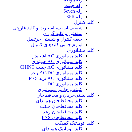
رله چینت
رله Seven
رله SSR
کلید کنترل
شستی استپ، استارت و کلید قارچی
سلکتور و کلید گردان
جعبه کنترل و شستی جرثقیل
لوازم جانبی کلیدهای کنترل
کلید مینیاتوری
کلید مینیاتوری AC اشنایدر
کلید مینیاتوری AC هیوندای
کلید مینیاتوری AC چینت CHINT
کلید مینیاتوری AC/DC رعد
کلید مینیاتوری AC برند PNS
کلید مینیاتوری DC
شینه و جامپر مینیاتوری
کلید نشتی‌جریان و محافظ‌جان
کلید محافظ‌جان هیوندای
کلید محافظ‌جان چینت
کلید محافظ‌جان رعد
کلید محافظ‌جان PNS
کلید اتوماتیک کمپکت
کلید اتوماتیک هیوندای