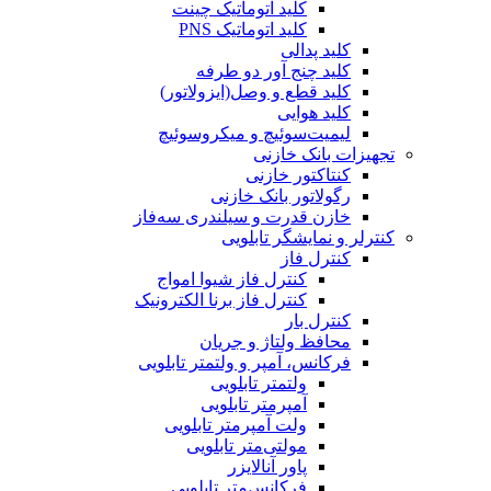
کلید اتوماتیک چینت
کلید اتوماتیک PNS
کلید پدالی
کلید چنج آور دو طرفه
کلید قطع و وصل(ایزولاتور)
کلید هوایی
لیمیت‌سوئیچ و میکروسوئیچ
تجهیزات بانک خازنی
کنتاکتور خازنی
رگولاتور بانک خازنی
خازن قدرت و سیلندری سه‌فاز
کنترلر و نمایشگر تابلویی
کنترل فاز
کنترل فاز شیوا امواج
کنترل فاز برنا الکترونیک
کنترل بار
محافظ ولتاژ و جریان
فرکانس، آمپر و ولتمتر تابلویی
ولتمتر تابلویی
آمپرمتر تابلویی
ولت آمپرمتر تابلویی
مولتی‌متر تابلویی
پاور آنالایزر
فرکانس‌متر تابلویی