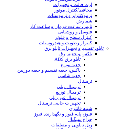
ارت فالت و تجهیزات
محافظ/کنترل موتور
ترموکنترلر و ترموستات
شمارش
تایمر، ساعت فرمان و ساعت کار
فتوسل و روشنایی
کنترل سطح و فلوتر
کنترلر رطوبت و هیدروستات
تابلو، تقسیم و تجهیزات تابلو برق
باکس و جعبه برق
تابلو برق ABS
جعبه توزیع
باکس، جعبه تقسیم و جعبه دوربین
جعبه شاسی
ترمینال
ترمینال ریلی
ترمینال توزیع
ترمینال غیر ریلی
تجهیزات جانبی ترمینال
شینه فانتزی
فیوز، پایه فیوز و نگهدارنده فیوز
چراغ سیگنال
ریل تابلویی و متعلقات