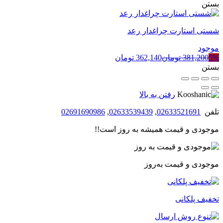
بستن
شستی استارت چراغدار رعد
موجود
5%
381,200
تومان
362,140
تومان
بستن
رفتن به بالا
تلفن
02633521691
,
02633539439
,
02691690986
موجودی و قیمت همیشه به روز است!!
موجودی و قیمت به‌روز
تخفیف پلکانی