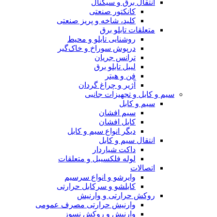
انتقال برق و سیگنال
کانکتور صنعتی
کلید، شاخه و پریز صنعتی
متعلقات تابلو برق
روشنایی تابلو و محیط
درپوش سوراخ و خاک‌گیر
ترانس جریان
لیبل تابلو برق
فن و هیتر
آژیر و چراغ گردان
سیم و کابل و تجهیزات جانبی
سیم و کابل
سیم افشان
کابل افشان
دیگر انواع سیم و کابل
انتقال سیم و کابل
داکت شیاردار
لوله فلکسیبل و متعلقات
اتصالات
وایرشو و انواع سرسیم
کابلشو و سرکابل حرارتی
روکش حرارتی و وارنیش
وارنیش حرارتی مصرف عمومی
وارنیش و روکش نسوز