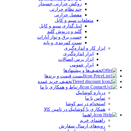
روکش حرارتی چسبدار
چند نظام حرارتی
مفصل حرارتی
متعلقات سیم و کابل
لیبل‌گذاری سیم و کابل
گلند و درپوش گلند
چسب برق و نوار آپارات
بست کمربندی و پایه
ابزار کار و اندازه‌گیری
ابزار اندازه‌گیری
ابزار پرس اتصالات
ابزار عمومی
تخفیف‌ها و پیشنهادها
لیست قیمت و برندها
تخفیف خرید عمده
ارتباط و همکاری با ما
درباره کوشانیک
تماس با ما
استخدام در تیم کوشا
همکاری با کوشانیک در تامین کالا
راهنما
راهنمای خرید
رویه‌های ارسال سفارش