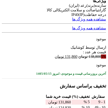
ویژگی‌ها
سازنده(برند)
رعد (ایران)
گارانتی
اصالت و سلامت الکتریکالی کالا
درجه حفاظت(IP)
IP40
مشاهده همه ویژگی‌ها
مشاهده همه ویژگی‌ها
موجود
ارسال توسط کوشانیک
قیمت هر عدد :
قیمت
قیمت
5%
138,800
تومان
131,860
تومان
اصلی
فعلی
موجود
138,800 تومان
131,860 تومان
بود.
است.
آخرین بروزرسانی قیمت و موجودی: امروز 1405/05/15
تخفیف براساس سفارش
سفارش
تخفیف (%)
قيمت خرید شما
5 %
1 - 9
131,860
تومان
10 %
10 - 49
124,920
تومان