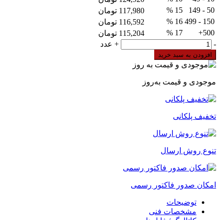
15 %
50 - 149
117,980
تومان
16 %
150 - 499
116,592
تومان
17 %
500+
115,204
تومان
کنتاکت
-
+
عدد
لامپ
افزودن به سبد خرید
رعد
مدل
RSC
موجودی و قیمت به‌روز
عدد
تخفیف پلکانی
تنوع روش ارسال
امکان صدور فاکتور رسمی
توضیحات
مشخصات فنی