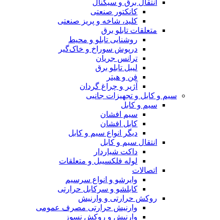
انتقال برق و سیگنال
کانکتور صنعتی
کلید، شاخه و پریز صنعتی
متعلقات تابلو برق
روشنایی تابلو و محیط
درپوش سوراخ و خاک‌گیر
ترانس جریان
لیبل تابلو برق
فن و هیتر
آژیر و چراغ گردان
سیم و کابل و تجهیزات جانبی
سیم و کابل
سیم افشان
کابل افشان
دیگر انواع سیم و کابل
انتقال سیم و کابل
داکت شیاردار
لوله فلکسیبل و متعلقات
اتصالات
وایرشو و انواع سرسیم
کابلشو و سرکابل حرارتی
روکش حرارتی و وارنیش
وارنیش حرارتی مصرف عمومی
وارنیش و روکش نسوز