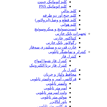
کلید اتوماتیک چینت
کلید اتوماتیک PNS
کلید پدالی
کلید چنج آور دو طرفه
کلید قطع و وصل(ایزولاتور)
کلید هوایی
لیمیت‌سوئیچ و میکروسوئیچ
تجهیزات بانک خازنی
کنتاکتور خازنی
رگولاتور بانک خازنی
خازن قدرت و سیلندری سه‌فاز
کنترلر و نمایشگر تابلویی
کنترل فاز
کنترل فاز شیوا امواج
کنترل فاز برنا الکترونیک
کنترل بار
محافظ ولتاژ و جریان
فرکانس، آمپر و ولتمتر تابلویی
ولتمتر تابلویی
آمپرمتر تابلویی
ولت آمپرمتر تابلویی
مولتی‌متر تابلویی
پاور آنالایزر
فرکانس‌متر تابلویی