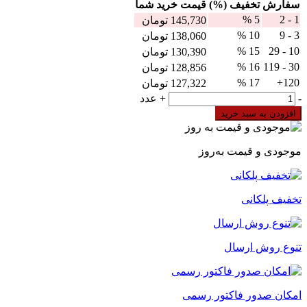
سفارش
تخفیف (%)
قيمت خرید شما
5 %
1 - 2
145,730
تومان
10 %
3 - 9
138,060
تومان
15 %
10 - 29
130,390
تومان
16 %
30 - 119
128,856
تومان
17 %
120+
127,322
تومان
گارد
-
+
عدد
کلید
افزودن به سبد خرید
امرجنسی
نیم
دایره
موجودی و قیمت به‌روز
رعد
مدل
G-
تخفیف پلکانی
ESTR
عدد
تنوع روش ارسال
امکان صدور فاکتور رسمی