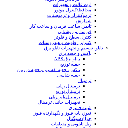
ارت فالت و تجهیزات
محافظ/کنترل موتور
ترموکنترلر و ترموستات
شمارش
تایمر، ساعت فرمان و ساعت کار
فتوسل و روشنایی
کنترل سطح و فلوتر
کنترلر رطوبت و هیدروستات
تابلو، تقسیم و تجهیزات تابلو برق
باکس و جعبه برق
تابلو برق ABS
جعبه توزیع
باکس، جعبه تقسیم و جعبه دوربین
جعبه شاسی
ترمینال
ترمینال ریلی
ترمینال توزیع
ترمینال غیر ریلی
تجهیزات جانبی ترمینال
شینه فانتزی
فیوز، پایه فیوز و نگهدارنده فیوز
چراغ سیگنال
ریل تابلویی و متعلقات