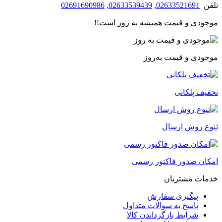
تلفن
02633521691
,
02633539439
,
02691690986
موجودی و قیمت همیشه به روز است!!
موجودی و قیمت به‌روز
تخفیف پلکانی
تنوع روش ارسال
امکان صدور فاکتور رسمی
خدمات مشتریان
پیگیری سفارش
پاسخ به سوالات متداول
شرایط بازگرداندن کالا