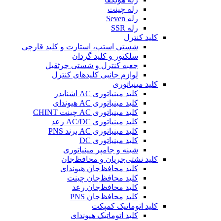
رله چینت
رله Seven
رله SSR
کلید کنترل
شستی استپ، استارت و کلید قارچی
سلکتور و کلید گردان
جعبه کنترل و شستی جرثقیل
لوازم جانبی کلیدهای کنترل
کلید مینیاتوری
کلید مینیاتوری AC اشنایدر
کلید مینیاتوری AC هیوندای
کلید مینیاتوری AC چینت CHINT
کلید مینیاتوری AC/DC رعد
کلید مینیاتوری AC برند PNS
کلید مینیاتوری DC
شینه و جامپر مینیاتوری
کلید نشتی‌جریان و محافظ‌جان
کلید محافظ‌جان هیوندای
کلید محافظ‌جان چینت
کلید محافظ‌جان رعد
کلید محافظ‌جان PNS
کلید اتوماتیک کمپکت
کلید اتوماتیک هیوندای