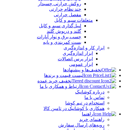
روکش حرارتی چسبدار
چند نظام حرارتی
مفصل حرارتی
متعلقات سیم و کابل
لیبل‌گذاری سیم و کابل
گلند و درپوش گلند
چسب برق و نوار آپارات
بست کمربندی و پایه
ابزار کار و اندازه‌گیری
ابزار اندازه‌گیری
ابزار پرس اتصالات
ابزار عمومی
تخفیف‌ها و پیشنهادها
لیست قیمت و برندها
تخفیف خرید عمده
ارتباط و همکاری با ما
درباره کوشانیک
تماس با ما
استخدام در تیم کوشا
همکاری با کوشانیک در تامین کالا
راهنما
راهنمای خرید
رویه‌های ارسال سفارش