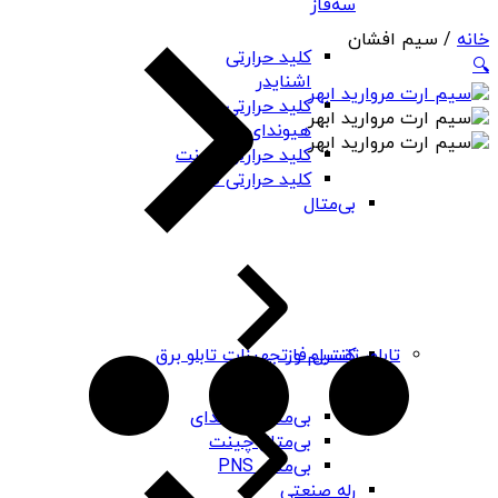
سه‌فاز
خانه
/ سیم افشان
کلید حرارتی
🔍
اشنایدر
کلید حرارتی
هیوندای
کلید حرارتی چینت
کلید حرارتی PNS
بی‌متال
کنترل فاز
تابلو، تقسیم و تجهیزات تابلو برق
بی‌متال هیوندای
بی‌متال چینت
بی‌متال PNS
رله صنعتی