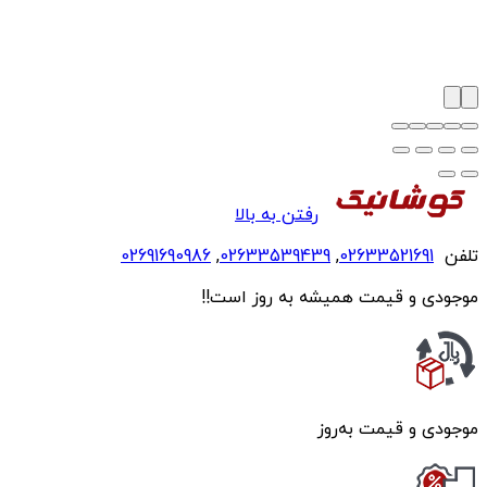
رفتن به بالا
تلفن
02633521691
,
02633539439
,
02691690986
موجودی و قیمت همیشه به روز است!!
موجودی و قیمت به‌روز