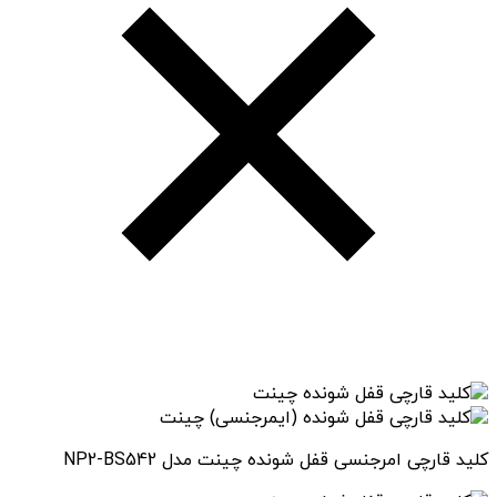
کلید قارچی امرجنسی قفل شونده چینت مدل NP2-BS542