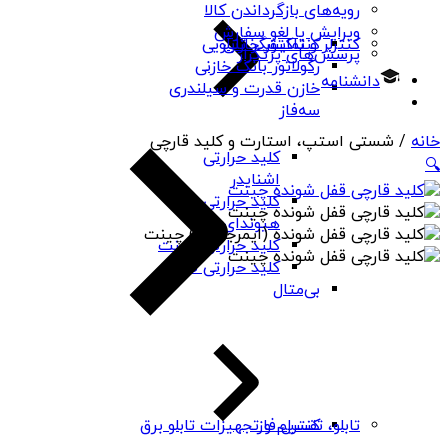
رویه‌های بازگرداندن کالا
ویرایش یا لغو سفارش
کنتاکتور خازنی
کنترلر و نمایشگر تابلویی
پرسش‌های پرتکرار
رگولاتور بانک خازنی
دانشنامه
خازن قدرت و سیلندری
سه‌فاز
خانه
/ شستی استپ، استارت و کلید قارچی
کلید حرارتی
🔍
اشنایدر
کلید حرارتی
هیوندای
کلید حرارتی چینت
کلید حرارتی PNS
بی‌متال
کنترل فاز
تابلو، تقسیم و تجهیزات تابلو برق