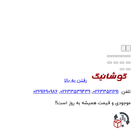
رفتن به بالا
تلفن
02633521691
,
02633539439
,
02691690986
موجودی و قیمت همیشه به روز است!!