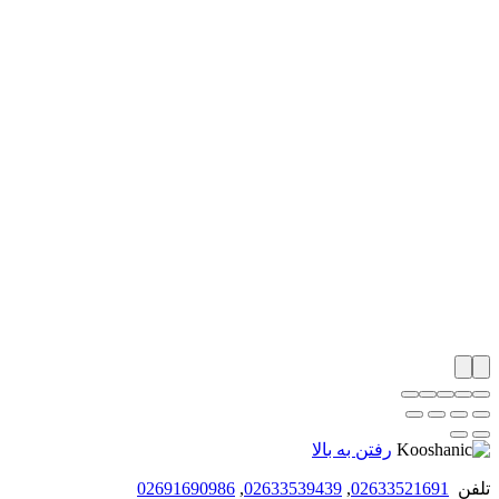
رفتن به بالا
تلفن
02633521691
,
02633539439
,
02691690986