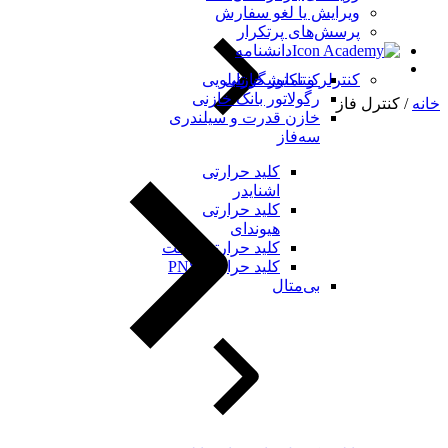
ویرایش یا لغو سفارش
پرسش‌های پرتکرار
دانشنامه
کنتاکتور خازنی
کنترلر و نمایشگر تابلویی
رگولاتور بانک خازنی
خانه
/ کنترل فاز
خازن قدرت و سیلندری
سه‌فاز
کلید حرارتی
اشنایدر
کلید حرارتی
هیوندای
کلید حرارتی چینت
کلید حرارتی PNS
بی‌متال