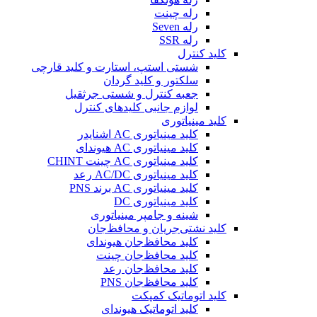
رله چینت
رله Seven
رله SSR
کلید کنترل
شستی استپ، استارت و کلید قارچی
سلکتور و کلید گردان
جعبه کنترل و شستی جرثقیل
لوازم جانبی کلیدهای کنترل
کلید مینیاتوری
کلید مینیاتوری AC اشنایدر
کلید مینیاتوری AC هیوندای
کلید مینیاتوری AC چینت CHINT
کلید مینیاتوری AC/DC رعد
کلید مینیاتوری AC برند PNS
کلید مینیاتوری DC
شینه و جامپر مینیاتوری
کلید نشتی‌جریان و محافظ‌جان
کلید محافظ‌جان هیوندای
کلید محافظ‌جان چینت
کلید محافظ‌جان رعد
کلید محافظ‌جان PNS
کلید اتوماتیک کمپکت
کلید اتوماتیک هیوندای