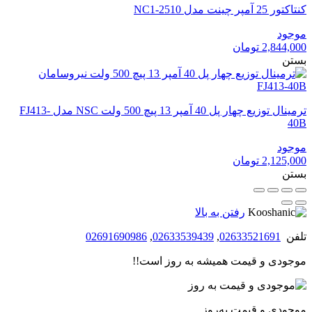
کنتاکتور 25 آمپر چینت مدل NC1-2510
موجود
2,844,000
تومان
بستن
ترمینال توزیع چهار پل 40 آمپر 13 پیچ 500 ولت NSC مدل FJ413-
40B
موجود
2,125,000
تومان
بستن
رفتن به بالا
تلفن
02633521691
,
02633539439
,
02691690986
موجودی و قیمت همیشه به روز است!!
موجودی و قیمت به‌روز