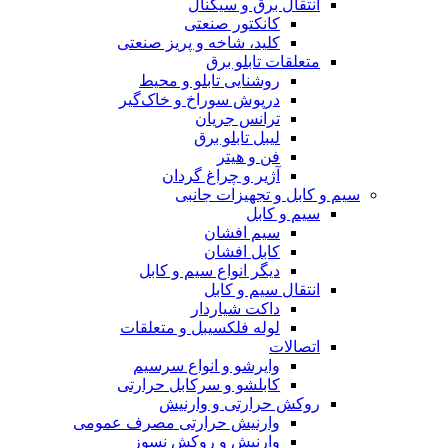
انتقال برق و سیگنال
کانکتور صنعتی
کلید، شاخه و پریز صنعتی
متعلقات تابلو برق
روشنایی تابلو و محیط
درپوش سوراخ و خاک‌گیر
ترانس جریان
لیبل تابلو برق
فن و هیتر
آژیر و چراغ گردان
سیم و کابل و تجهیزات جانبی
سیم و کابل
سیم افشان
کابل افشان
دیگر انواع سیم و کابل
انتقال سیم و کابل
داکت شیاردار
لوله فلکسیبل و متعلقات
اتصالات
وایرشو و انواع سرسیم
کابلشو و سرکابل حرارتی
روکش حرارتی و وارنیش
وارنیش حرارتی مصرف عمومی
وارنیش و روکش نسوز