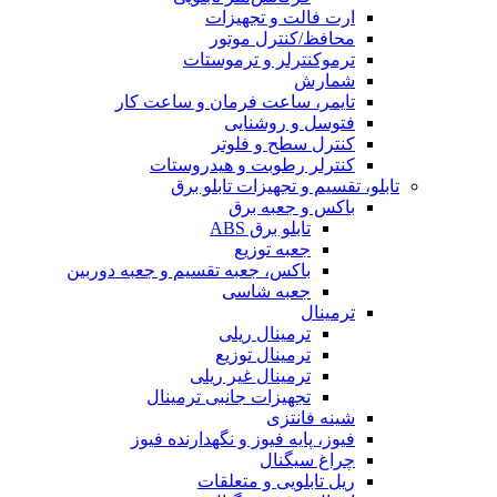
ارت فالت و تجهیزات
محافظ/کنترل موتور
ترموکنترلر و ترموستات
شمارش
تایمر، ساعت فرمان و ساعت کار
فتوسل و روشنایی
کنترل سطح و فلوتر
کنترلر رطوبت و هیدروستات
تابلو، تقسیم و تجهیزات تابلو برق
باکس و جعبه برق
تابلو برق ABS
جعبه توزیع
باکس، جعبه تقسیم و جعبه دوربین
جعبه شاسی
ترمینال
ترمینال ریلی
ترمینال توزیع
ترمینال غیر ریلی
تجهیزات جانبی ترمینال
شینه فانتزی
فیوز، پایه فیوز و نگهدارنده فیوز
چراغ سیگنال
ریل تابلویی و متعلقات