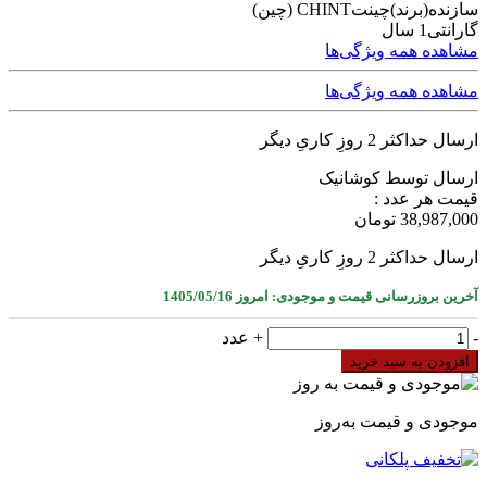
سازنده(برند)
چینتCHINT (چین)
گارانتی
1 سال
مشاهده همه ویژگی‌ها
مشاهده همه ویژگی‌ها
ارسال حداکثر 2 روزِ کاریِ دیگر
ارسال توسط کوشانیک
قیمت هر عدد :
38,987,000
تومان
ارسال حداکثر 2 روزِ کاریِ دیگر
آخرین بروزرسانی قیمت و موجودی: امروز 1405/05/16
موتور
-
+
عدد
الکتریکی
افزودن به سبد خرید
مخصوص
کلید
اتوماتیک
موجودی و قیمت به‌روز
NM8N
با
سایز