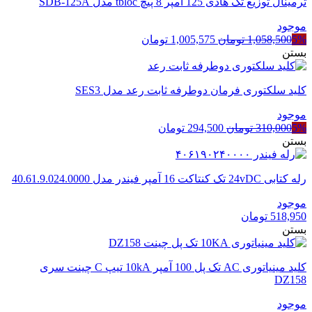
ترمینال توزیع تک هادی 125 آمپر 8 پیچ tbloc مدل SDB-125A
موجود
قیمت
قیمت
5%
1,058,500
تومان
1,005,575
تومان
اصلی
فعلی
بستن
1,058,500 تومان
1,005,575 تومان
بود.
است.
کلید سلکتوری فرمان دوطرفه ثابت رعد مدل SES3
موجود
قیمت
قیمت
5%
310,000
تومان
294,500
تومان
اصلی
فعلی
بستن
310,000 تومان
294,500 تومان
بود.
است.
رله کتابی 24vDC تک کنتاکت 16 آمپر فیندر مدل 40.61.9.024.0000
موجود
518,950
تومان
بستن
کلید مینیاتوری AC تک پل 100 آمپر 10kA تیپ C چینت سری
DZ158
موجود