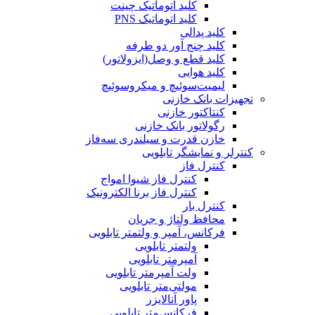
کلید اتوماتیک چینت
کلید اتوماتیک PNS
کلید پدالی
کلید چنج آور دو طرفه
کلید قطع و وصل(ایزولاتور)
کلید هوایی
لیمیت‌سوئیچ و میکروسوئیچ
تجهیزات بانک خازنی
کنتاکتور خازنی
رگولاتور بانک خازنی
خازن قدرت و سیلندری سه‌فاز
کنترلر و نمایشگر تابلویی
کنترل فاز
کنترل فاز شیوا امواج
کنترل فاز برنا الکترونیک
کنترل بار
محافظ ولتاژ و جریان
فرکانس، آمپر و ولتمتر تابلویی
ولتمتر تابلویی
آمپرمتر تابلویی
ولت آمپرمتر تابلویی
مولتی‌متر تابلویی
پاور آنالایزر
فرکانس‌متر تابلویی