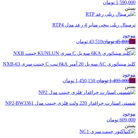
1,590,000
تومان
بستن
ترمینال ریلی پیچی سایز 4 رعد مدل RTP4
موجود
5%
45,800
تومان
43,510
تومان
بستن
کلید مینیاتوری AC سه پل 20 آمپر 6kA تیپ C چینت سری NXB-63
موجود
قیمت
قیمت
3%
1,495,000
تومان
1,450,150
تومان
اصلی
فعلی
بستن
1,495,000 تومان
1,450,150 تومان
بود.
است.
شستی استارت چراغدار 220 ولت فلزی چینت مدل NP2-BW3361
موجود
609,000
تومان
بستن