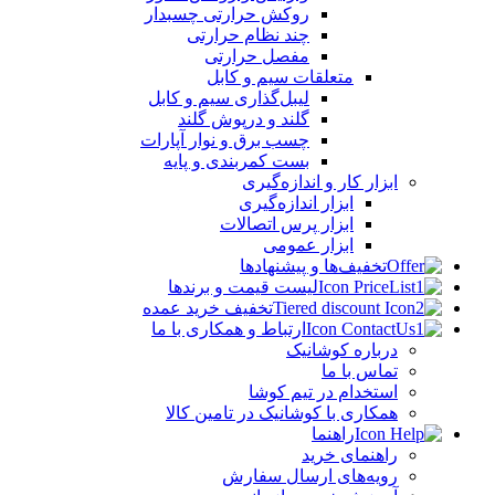
روکش حرارتی چسبدار
چند نظام حرارتی
مفصل حرارتی
متعلقات سیم و کابل
لیبل‌گذاری سیم و کابل
گلند و درپوش گلند
چسب برق و نوار آپارات
بست کمربندی و پایه
ابزار کار و اندازه‌گیری
ابزار اندازه‌گیری
ابزار پرس اتصالات
ابزار عمومی
تخفیف‌ها و پیشنهادها
لیست قیمت و برندها
تخفیف خرید عمده
ارتباط و همکاری با ما
درباره کوشانیک
تماس با ما
استخدام در تیم کوشا
همکاری با کوشانیک در تامین کالا
راهنما
راهنمای خرید
رویه‌های ارسال سفارش