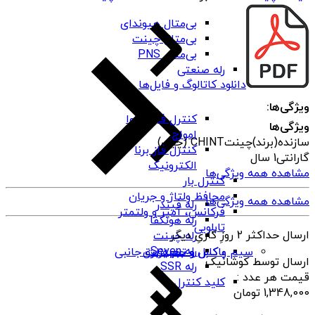
بی‌متال هیوندای
بی‌متال چینت
بی‌متال PNS
رله صنعتی
دانلود کاتالوگ و فایل‌ها
ویژگی‌ها:
کنترل فاز شیوا
ویژگی‌ها
امواج
سازنده(برند)
چینتCHINT (چین)
کنترل فاز برنا
گارانتی
1 سال
الکترونیک
مشاهده همه ویژگی‌ها
کنترل بار
محافظ ولتاژ و جریان
مشاهده همه ویژگی‌ها
رله فیندر
فرکانس، آمپر و ولتمتر
رله هونگفا
تابلویی
ارسال حداکثر 2 روزِ کاریِ دیگر
رله چینت
رله Seven
باکس و جعبه برق
سیم و کابل و تجهیزات جانبی
ارسال توسط کوشانیک
رله SSR
قیمت هر عدد :
کلید کنترل
1,348,000
تومان