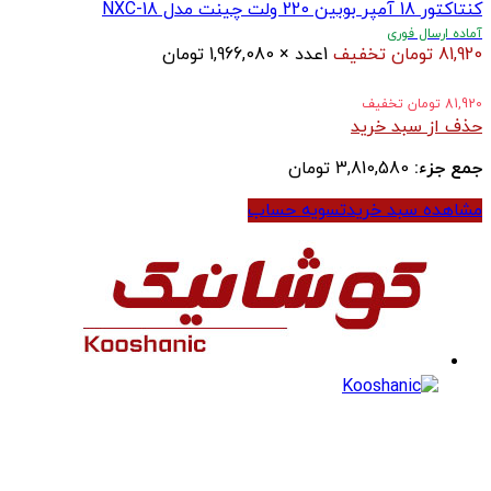
کنتاکتور 18 آمپر بوبین 220 ولت چینت مدل NXC-18
آماده ارسال فوری
81,920
تومان
تخفیف
1
عدد
×
1,966,080
تومان
81,920
تومان
تخفیف
حذف از سبد خرید
جمع جزء:
3,810,580
تومان
مشاهده سبد خرید
تسویه حساب