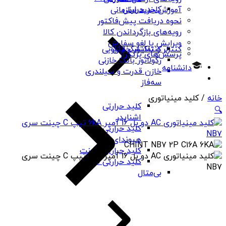
کلید حرارتی
آموزش خرید سازمانی
نحوه دریافت پیش‌فاکتور
رویه‌های بازگرداندن کالا
ویرایش یا لغو سفارش
کنتاکتور خازنی
کنترلر و نمایشگر تابلویی
پرسش‌های پرتکرار
رگولاتور بانک خازنی
دانشنامه
خازن قدرت و سیلندری
سه‌فاز
خانه
/ کلید مینیاتوری
کلید حرارتی
🔍
اشنایدر
کلید حرارتی
هیوندای
کلید حرارتی چینت
کلید حرارتی PNS
بی‌متال