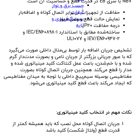
NB7 با سری EB در قدرت قطع و حساسیت آن است.
چسب برق و نوار
آپارات
حفاظت از تجهیزات در برابر اتصال کوتاه و اضافه‌بار
بست کمربندی و
نمایش حالت قطع و وصل فیوز
پایه
درجه‌ حفاظت IP20
ساخته‌شده مطابق با استاندارد IEC/EN60898-1 و
IEV/EN60947-2 و UL1077
تشخیص جریان اضافه بار توسط بی‌متال داخلی صورت می‌گیرد
که با عبور جریانی بزرگتر از جریان نامی و بصورت مدت‌دار گرم
شده و با خم‌شدن، باعث عمل کنتاکت کلید مینیاتوری شده و
مدار را قطع می‌کند. همچنین جریان اتصال کوتاه بصورت
مغناطیسی بوسیله سیم‌پیچ داخلی با توجه به میدان مغناطیسی
که ایجاد می‌کند باعث قطع کلید مینیاتوری می‌شود.
نکات مهم در انتخاب کلید مینیاتوری
:
جریان اتصال کوتاه محل نصب که باید همیشه کمتر از
قدرت قطع (ولتاژ شکست) کلید باشد