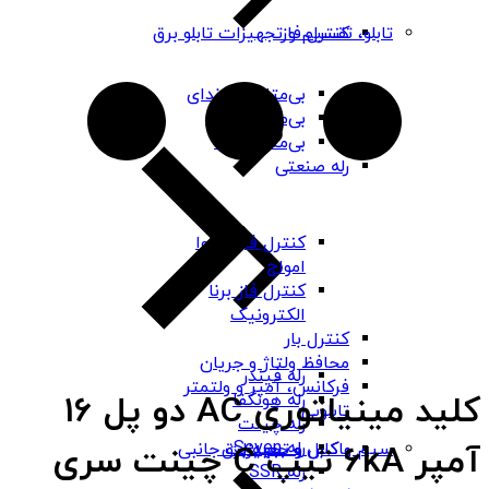
کنترل فاز
تابلو، تقسیم و تجهیزات تابلو برق
بی‌متال هیوندای
بی‌متال چینت
بی‌متال PNS
رله صنعتی
کنترل فاز شیوا
امواج
کنترل فاز برنا
الکترونیک
کنترل بار
محافظ ولتاژ و جریان
رله فیندر
فرکانس، آمپر و ولتمتر
کلید مینیاتوری AC دو پل 16
رله هونگفا
تابلویی
رله چینت
رله Seven
باکس و جعبه برق
سیم و کابل و تجهیزات جانبی
آمپر 6kA تیپ C چینت سری
رله SSR