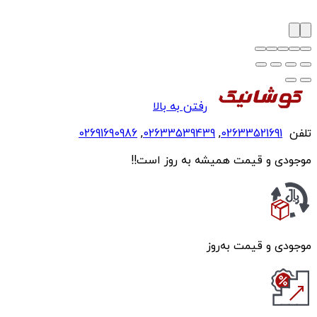
رفتن به بالا
تلفن
02633521691
,
02633539439
,
02691690986
موجودی و قیمت همیشه به روز است!!
موجودی و قیمت به‌روز