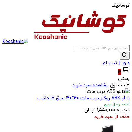
کوشانیک
جستجوی
محصولات
ورود | ثبت‌نام
3
بستن
3 محصول
مشاهده سبد خرید
تابلو ABS روکار درب مات 40*30 عمق 17 دانوب
آماده ارسال فوری
1
عدد
×
1,550,000
تومان
حذف از سبد خرید