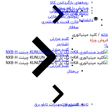
رویه‌های بازگرداندن کالا
ویرایش یا لغو سفارش
کنتاکتور خازنی
کنترلر و نمایشگر تابلویی
پرسش‌های پرتکرار
رگولاتور بانک خازنی
دانشنامه
خازن قدرت و سیلندری
سه‌فاز
خانه
/ کلید مینیاتوری
کلید حرارتی
فروش ویژه
اشنایدر
🔍
کلید حرارتی
هیوندای
کلید حرارتی چینت
کلید حرارتی PNS
بی‌متال
کنترل فاز
تابلو، تقسیم و تجهیزات تابلو برق