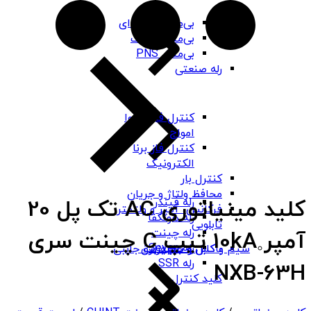
بی‌متال هیوندای
بی‌متال چینت
بی‌متال PNS
رله صنعتی
کنترل فاز شیوا
امواج
کنترل فاز برنا
الکترونیک
کنترل بار
محافظ ولتاژ و جریان
کلید مینیاتوری AC تک پل 20
رله فیندر
فرکانس، آمپر و ولتمتر
رله هونگفا
تابلویی
رله چینت
آمپر 10kA تیپ C چینت سری
رله Seven
باکس و جعبه برق
سیم و کابل و تجهیزات جانبی
رله SSR
NXB-63H
کلید کنترل