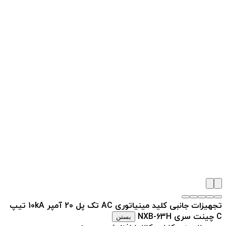
تجهیزات جانبی کلید مینیاتوری AC تک پل 20 آمپر 10kA تیپ
C چینت سری NXB-63H
بستن