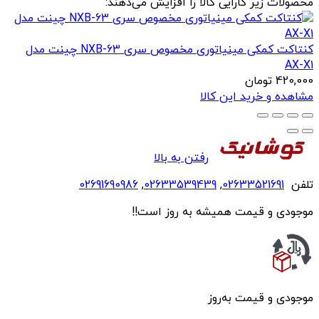
محصولات زیر کارایی کالا را افزایش می‌دهند:
کنتاکت کمکی مینیاتوری مخصوص سری NXB-63 چینت مدل
AX-X1
420,000
تومان
مشاهده و خرید این کالا
رفتن به بالا
تلفن
02633521691
,
02633539439
,
02691690986
موجودی و قیمت همیشه به روز است!!
موجودی و قیمت به‌روز