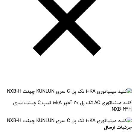
کلید مینیاتوری AC تک پل 20 آمپر 10kA تیپ C چینت سری
NXB-63H
جزئیات ارسال