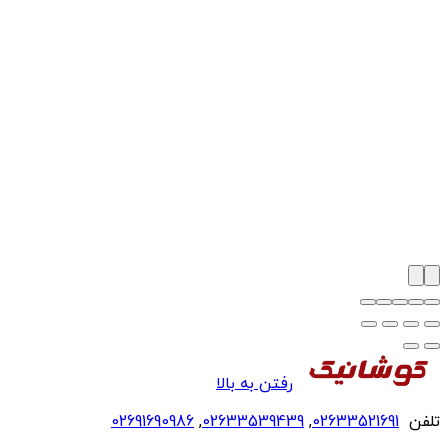
رفتن به بالا
تلفن
02633521691
,
02633539439
,
02691690986