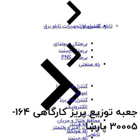
کنترل فاز
تابلو، تقسیم و تجهیزات تابلو برق
بی‌متال هیوندای
بی‌متال چینت
بی‌متال PNS
رله صنعتی
کنترل فاز شیوا
امواج
کنترل فاز برنا
الکترونیک
جعبه توزیع پریز کارگاهی 164-
کنترل بار
محافظ ولتاژ و جریان
30005 پارسا
رله فیندر
فرکانس، آمپر و ولتمتر
رله هونگفا
تابلویی
رله چینت