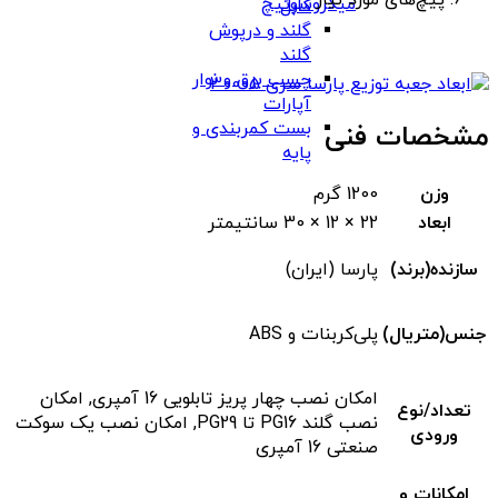
پیچ‌های مورد نیاز
میکروسوئیچ
کابل
گلند و درپوش
گلند
چسب برق و نوار
آپارات
بست کمربندی و
مشخصات فنی
پایه
وزن
1200 گرم
ابعاد
22 × 12 × 30 سانتیمتر
سازنده(برند)
پارسا (ایران)
جنس(متریال)
پلی‌کربنات و ABS
امکان نصب چهار پریز تابلویی 16 آمپری, امکان
تعداد/نوع
نصب گلند PG16 تا PG29, امکان نصب یک سوکت
ورودی
صنعتی 16 آمپری
امکانات و