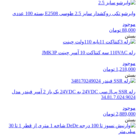
وایرشو تکی روکشدار سایز 2.5 طوسی E2508 بسته 100 عددی
موجود
88,000
تومان
بستن
رله 110VAC سه کنتاکت 10 آمپر چینت JMK3P
موجود
1,218,000
تومان
بستن
رله SSR پی‌ال‌سی 24VDC به 24VDC یک باز 2 آمپر فیندر مدل
34.81.7.024.9024
موجود
2,889,000
تومان
بستن