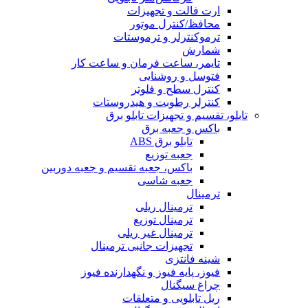
ارت فالت و تجهیزات
محافظ/کنترل موتور
ترموکنترلر و ترموستات
شمارش
تایمر، ساعت فرمان و ساعت کار
فتوسل و روشنایی
کنترل سطح و فلوتر
کنترلر رطوبت و هیدروستات
تابلو، تقسیم و تجهیزات تابلو برق
باکس و جعبه برق
تابلو برق ABS
جعبه توزیع
باکس، جعبه تقسیم و جعبه دوربین
جعبه شاسی
ترمینال
ترمینال ریلی
ترمینال توزیع
ترمینال غیر ریلی
تجهیزات جانبی ترمینال
شینه فانتزی
فیوز، پایه فیوز و نگهدارنده فیوز
چراغ سیگنال
ریل تابلویی و متعلقات