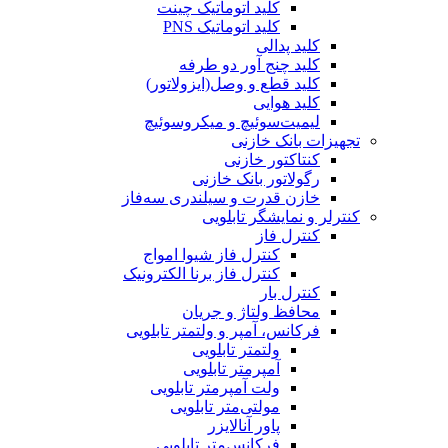
کلید اتوماتیک چینت
کلید اتوماتیک PNS
کلید پدالی
کلید چنج آور دو طرفه
کلید قطع و وصل(ایزولاتور)
کلید هوایی
لیمیت‌سوئیچ و میکروسوئیچ
تجهیزات بانک خازنی
کنتاکتور خازنی
رگولاتور بانک خازنی
خازن قدرت و سیلندری سه‌فاز
کنترلر و نمایشگر تابلویی
کنترل فاز
کنترل فاز شیوا امواج
کنترل فاز برنا الکترونیک
کنترل بار
محافظ ولتاژ و جریان
فرکانس، آمپر و ولتمتر تابلویی
ولتمتر تابلویی
آمپرمتر تابلویی
ولت آمپرمتر تابلویی
مولتی‌متر تابلویی
پاور آنالایزر
فرکانس‌متر تابلویی