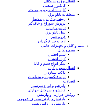
انتقال برق و سیگنال
کانکتور صنعتی
کلید، شاخه و پریز صنعتی
متعلقات تابلو برق
روشنایی تابلو و محیط
درپوش سوراخ و خاک‌گیر
ترانس جریان
لیبل تابلو برق
فن و هیتر
آژیر و چراغ گردان
سیم و کابل و تجهیزات جانبی
سیم و کابل
سیم افشان
کابل افشان
دیگر انواع سیم و کابل
انتقال سیم و کابل
داکت شیاردار
لوله فلکسیبل و متعلقات
اتصالات
وایرشو و انواع سرسیم
کابلشو و سرکابل حرارتی
روکش حرارتی و وارنیش
وارنیش حرارتی مصرف عمومی
وارنیش و روکش نسوز