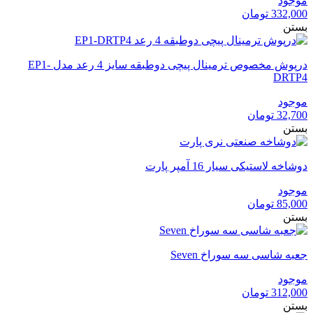
موجود
332,000
تومان
بستن
درپوش مخصوص ترمینال پیچی دوطبقه سایز 4 رعد مدل EP1-
DRTP4
موجود
32,700
تومان
بستن
دوشاخه لاستیکی سیار 16 آمپر پارت
موجود
85,000
تومان
بستن
جعبه شاسی سه سوراخ Seven
موجود
312,000
تومان
بستن