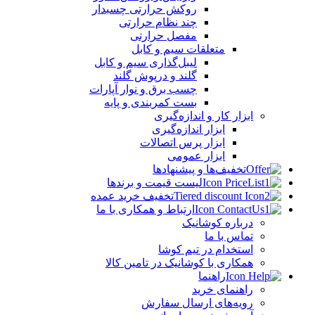
روکش حرارتی چسبدار
چند نظام حرارتی
مفصل حرارتی
متعلقات سیم و کابل
لیبل‌گذاری سیم و کابل
گلند و درپوش گلند
چسب برق و نوار آپارات
بست کمربندی و پایه
ابزار کار و اندازه‌گیری
ابزار اندازه‌گیری
ابزار پرس اتصالات
ابزار عمومی
تخفیف‌ها و پیشنهادها
لیست قیمت و برندها
تخفیف خرید عمده
ارتباط و همکاری با ما
درباره کوشانیک
تماس با ما
استخدام در تیم کوشا
همکاری با کوشانیک در تامین کالا
راهنما
راهنمای خرید
رویه‌های ارسال سفارش