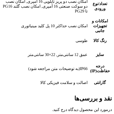
امکان نصب دو پریز تابلویی 16 آمپری, امکان نصب
تعداد/نوع
دو سوکت صنعتی 16 آمپری, امکان نصب گلند PG16
ورودی
تا PG29
امکانات و
تجهیزات
امکان نصب حداکثر 10 پل کلید مینیاتوری
جانبی
رنگ کالا
طوسی
سایز
عمق 12 سانتی‌متر, 22×30 سانتی‌متر
درجه
IP66(به توضیحات متن مراجعه شود)
حفاظت(IP)
گارانتی
اصالت و سلامت فیزیکی کالا
نقد و بررسی‌ها
درمورد این محصول دیدگاه درج کنید.