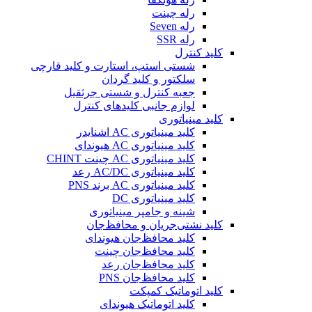
رله چینت
رله Seven
رله SSR
کلید کنترل
شستی استپ، استارت و کلید قارچی
سلکتور و کلید گردان
جعبه کنترل و شستی جرثقیل
لوازم جانبی کلیدهای کنترل
کلید مینیاتوری
کلید مینیاتوری AC اشنایدر
کلید مینیاتوری AC هیوندای
کلید مینیاتوری AC چینت CHINT
کلید مینیاتوری AC/DC رعد
کلید مینیاتوری AC برند PNS
کلید مینیاتوری DC
شینه و جامپر مینیاتوری
کلید نشتی‌جریان و محافظ‌جان
کلید محافظ‌جان هیوندای
کلید محافظ‌جان چینت
کلید محافظ‌جان رعد
کلید محافظ‌جان PNS
کلید اتوماتیک کمپکت
کلید اتوماتیک هیوندای