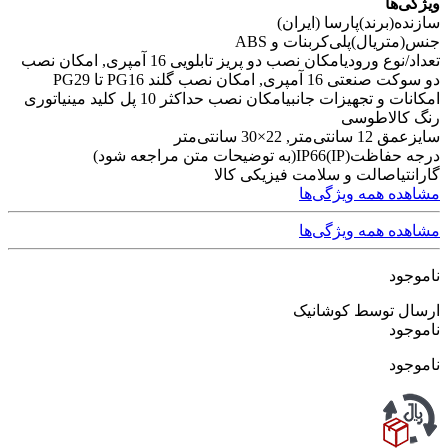
ویژگی‌ها
سازنده(برند)
پارسا (ایران)
جنس(متریال)
پلی‌کربنات و ABS
تعداد/نوع ورودی
امکان نصب دو پریز تابلویی 16 آمپری, امکان نصب
دو سوکت صنعتی 16 آمپری, امکان نصب گلند PG16 تا PG29
امکانات و تجهیزات جانبی
امکان نصب حداکثر 10 پل کلید مینیاتوری
رنگ کالا
طوسی
سایز
عمق 12 سانتی‌متر, 22×30 سانتی‌متر
درجه حفاظت(IP)
IP66(به توضیحات متن مراجعه شود)
گارانتی
اصالت و سلامت فیزیکی کالا
مشاهده همه ویژگی‌ها
مشاهده همه ویژگی‌ها
ناموجود
ارسال توسط کوشانیک
ناموجود
ناموجود