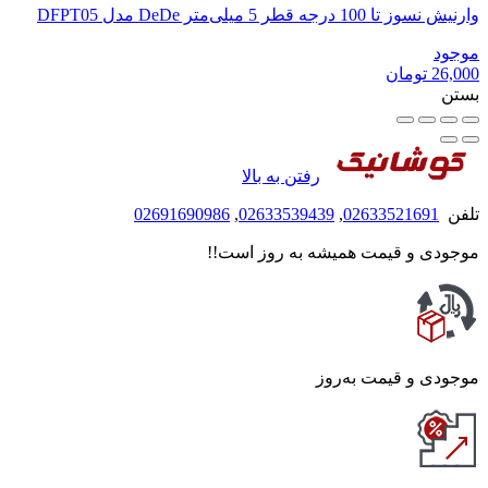
وارنیش نسوز تا 100 درجه قطر 5 میلی‌متر DeDe مدل DFPT05
موجود
26,000
تومان
بستن
رفتن به بالا
تلفن
02633521691
,
02633539439
,
02691690986
موجودی و قیمت همیشه به روز است!!
موجودی و قیمت به‌روز