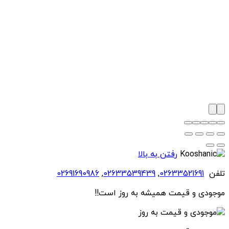
رفتن به بالا
تلفن
02633521691
,
02633539439
,
02691690986
موجودی و قیمت همیشه به روز است!!