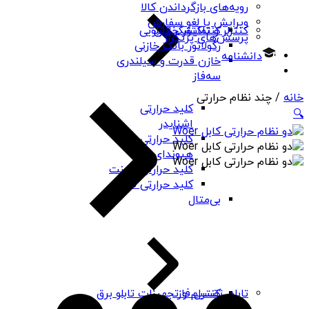
رویه‌های بازگرداندن کالا
ویرایش یا لغو سفارش
کنتاکتور خازنی
کنترلر و نمایشگر تابلویی
پرسش‌های پرتکرار
رگولاتور بانک خازنی
دانشنامه
خازن قدرت و سیلندری
سه‌فاز
خانه
/ چند نظام حرارتی
کلید حرارتی
🔍
اشنایدر
کلید حرارتی
هیوندای
کلید حرارتی چینت
کلید حرارتی PNS
بی‌متال
کنترل فاز
تابلو، تقسیم و تجهیزات تابلو برق