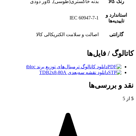
رنگ کالا
بدنه خاکستری(طوسی), کاور دودی
استاندارد و
IEC 60947-7-1
تاییدیه‌ها
گارانتی
اصالت و سلامت الکتریکالی کالا
کاتالوگ / فایل‌ها
دانلود کاتالوگ ترمینال‌های توزیع برند tbloc
دانلود نقشه سه‌بعدی TDB2x8-80A
نقد و بررسی‌ها
5
از 5