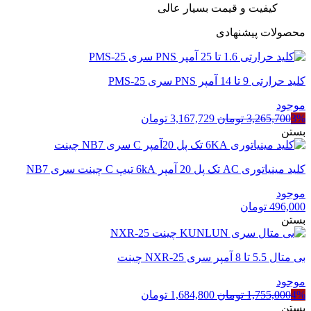
کیفیت و قیمت بسیار عالی
محصولات پیشنهادی
کلید حرارتی 9 تا 14 آمپر PNS سری PMS-25
موجود
قیمت
قیمت
3%
3,265,700
تومان
3,167,729
تومان
اصلی
فعلی
بستن
3,265,700 تومان
3,167,729 تومان
بود.
است.
کلید مینیاتوری AC تک پل 20 آمپر 6kA تیپ C چینت سری NB7
موجود
496,000
تومان
بستن
بی متال 5.5 تا 8 آمپر سری NXR-25 چینت
موجود
قیمت
قیمت
4%
1,755,000
تومان
1,684,800
تومان
اصلی
فعلی
بستن