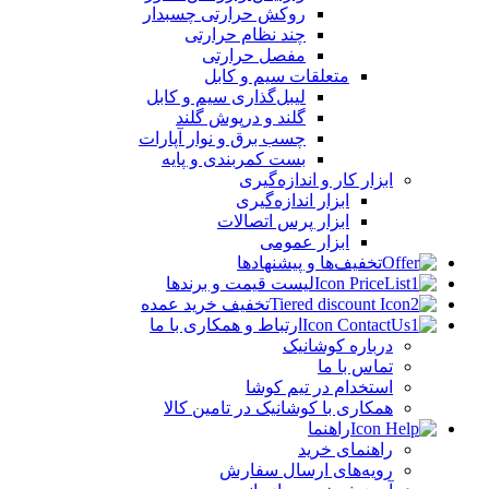
روکش حرارتی چسبدار
چند نظام حرارتی
مفصل حرارتی
متعلقات سیم و کابل
لیبل‌گذاری سیم و کابل
گلند و درپوش گلند
چسب برق و نوار آپارات
بست کمربندی و پایه
ابزار کار و اندازه‌گیری
ابزار اندازه‌گیری
ابزار پرس اتصالات
ابزار عمومی
تخفیف‌ها و پیشنهادها
لیست قیمت و برندها
تخفیف خرید عمده
ارتباط و همکاری با ما
درباره کوشانیک
تماس با ما
استخدام در تیم کوشا
همکاری با کوشانیک در تامین کالا
راهنما
راهنمای خرید
رویه‌های ارسال سفارش