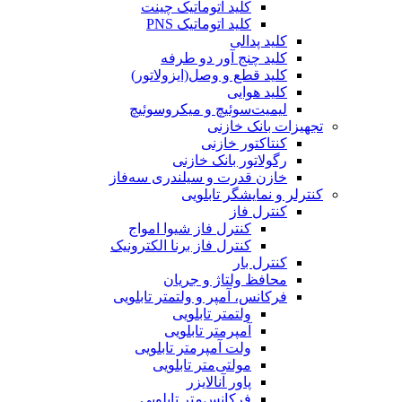
کلید اتوماتیک چینت
کلید اتوماتیک PNS
کلید پدالی
کلید چنج آور دو طرفه
کلید قطع و وصل(ایزولاتور)
کلید هوایی
لیمیت‌سوئیچ و میکروسوئیچ
تجهیزات بانک خازنی
کنتاکتور خازنی
رگولاتور بانک خازنی
خازن قدرت و سیلندری سه‌فاز
کنترلر و نمایشگر تابلویی
کنترل فاز
کنترل فاز شیوا امواج
کنترل فاز برنا الکترونیک
کنترل بار
محافظ ولتاژ و جریان
فرکانس، آمپر و ولتمتر تابلویی
ولتمتر تابلویی
آمپرمتر تابلویی
ولت آمپرمتر تابلویی
مولتی‌متر تابلویی
پاور آنالایزر
فرکانس‌متر تابلویی