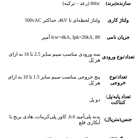
سازنده(برند)
tbloc (رعد – ترکیه)
ولتاژ کاری
ولتاژ لحظه‌ای تا 4kV, حداکثر 500vAC
جریان نامی
Icw=4kA, Ipk=20kA, 80 آمپر
سه ورودی مناسب سیم سایز 2.5 تا 16 به ازای
تعداد/نوع ورودی
هر پُل
تعداد/نوع
پنج خروجی مناسب سیم سایز 1.5 تا 10 به ازای
خروجی
هر پُل
تعداد پایه/پل/
دو پل
کنتاکت
بدنه پلی‌آمید 6.6, کاور پلی‌کربنات, هادی برنج با
جنس(متریال)
آبکاری قلع