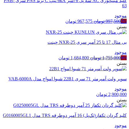
کلید مینیاتوری AC سه پل 6 آمپر 6kA تیپ C برند PNS سری PNB-
63
موجود
قیمت
قیمت
3%
997,500
تومان
967,575
تومان
اصلی
فعلی
بستن
997,500 تومان
967,575 تومان
بود.
است.
بی متال 17 تا 25 آمپر سری NXR-25 چینت
موجود
قیمت
قیمت
4%
1,755,000
تومان
1,684,800
تومان
اصلی
فعلی
بستن
1,755,000 تومان
1,684,800 تومان
بود.
است.
سوپر ولت آمپرمتر 71 سری 22B1 شیوا امواج مدل VAB-6000A
موجود
2,900,000
تومان
بستن
کلید گردان تکفاز(تک‌پل) 16 آمپر دوطرفه TRS مدل G0160005GL1
موجود