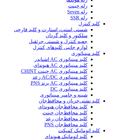
رله چینت
رله Seven
رله SSR
کلید کنترل
شستی استپ، استارت و کلید قارچی
سلکتور و کلید گردان
جعبه کنترل و شستی جرثقیل
لوازم جانبی کلیدهای کنترل
کلید مینیاتوری
کلید مینیاتوری AC اشنایدر
کلید مینیاتوری AC هیوندای
کلید مینیاتوری AC چینت CHINT
کلید مینیاتوری AC/DC رعد
کلید مینیاتوری AC برند PNS
کلید مینیاتوری DC
شینه و جامپر مینیاتوری
کلید نشتی‌جریان و محافظ‌جان
کلید محافظ‌جان هیوندای
کلید محافظ‌جان چینت
کلید محافظ‌جان رعد
کلید محافظ‌جان PNS
کلید اتوماتیک کمپکت
کلید اتوماتیک هیوندای