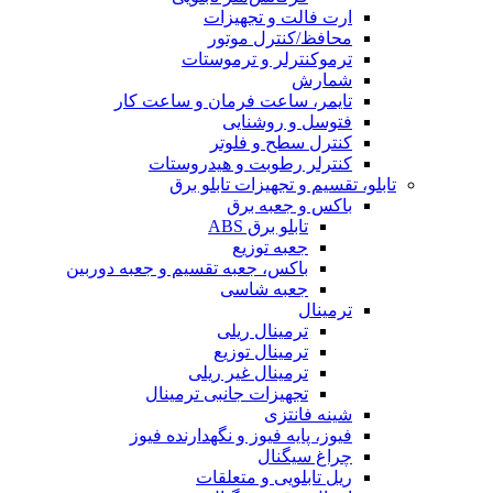
ارت فالت و تجهیزات
محافظ/کنترل موتور
ترموکنترلر و ترموستات
شمارش
تایمر، ساعت فرمان و ساعت کار
فتوسل و روشنایی
کنترل سطح و فلوتر
کنترلر رطوبت و هیدروستات
تابلو، تقسیم و تجهیزات تابلو برق
باکس و جعبه برق
تابلو برق ABS
جعبه توزیع
باکس، جعبه تقسیم و جعبه دوربین
جعبه شاسی
ترمینال
ترمینال ریلی
ترمینال توزیع
ترمینال غیر ریلی
تجهیزات جانبی ترمینال
شینه فانتزی
فیوز، پایه فیوز و نگهدارنده فیوز
چراغ سیگنال
ریل تابلویی و متعلقات