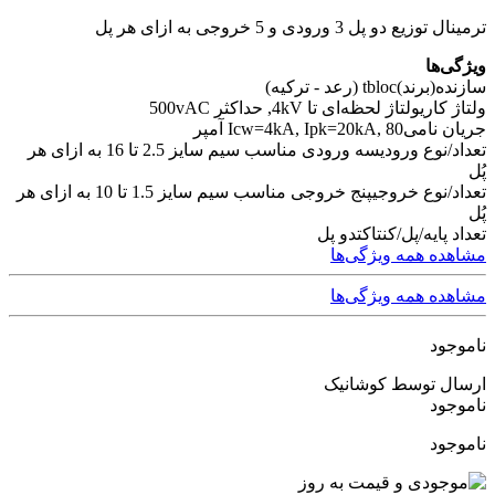
ترمینال توزیع دو پل 3 ورودی و 5 خروجی به ازای هر پل
ویژگی‌ها
سازنده(برند)
tbloc (رعد - ترکیه)
ولتاژ کاری
ولتاژ لحظه‌ای تا 4kV, حداکثر 500vAC
جریان نامی
Icw=4kA, Ipk=20kA, 80 آمپر
تعداد/نوع ورودی
سه ورودی مناسب سیم سایز 2.5 تا 16 به ازای هر
پُل
تعداد/نوع خروجی
پنج خروجی مناسب سیم سایز 1.5 تا 10 به ازای هر
پُل
تعداد پایه/پل/کنتاکت
دو پل
مشاهده همه ویژگی‌ها
مشاهده همه ویژگی‌ها
ناموجود
ارسال توسط کوشانیک
ناموجود
ناموجود