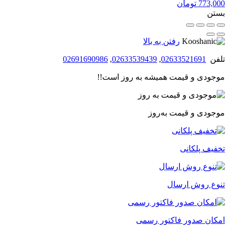
773,000
تومان
بستن
رفتن به بالا
تلفن
02633521691
,
02633539439
,
02691690986
موجودی و قیمت همیشه به روز است!!
موجودی و قیمت به‌روز
تخفیف پلکانی
تنوع روش ارسال
امکان صدور فاکتور رسمی