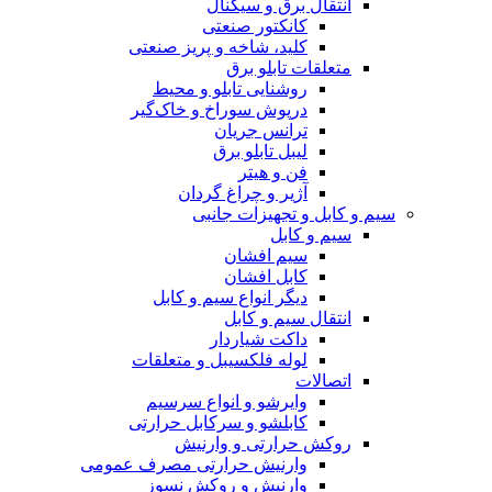
انتقال برق و سیگنال
کانکتور صنعتی
کلید، شاخه و پریز صنعتی
متعلقات تابلو برق
روشنایی تابلو و محیط
درپوش سوراخ و خاک‌گیر
ترانس جریان
لیبل تابلو برق
فن و هیتر
آژیر و چراغ گردان
سیم و کابل و تجهیزات جانبی
سیم و کابل
سیم افشان
کابل افشان
دیگر انواع سیم و کابل
انتقال سیم و کابل
داکت شیاردار
لوله فلکسیبل و متعلقات
اتصالات
وایرشو و انواع سرسیم
کابلشو و سرکابل حرارتی
روکش حرارتی و وارنیش
وارنیش حرارتی مصرف عمومی
وارنیش و روکش نسوز