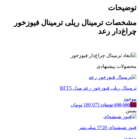
توضیحات
مشخصات ترمینال ریلی ترمینال فیوزخور
چراغ‌دار رعد
محصولات پیشنهادی
ترمینال ریلی فیوزخور رعد مدل RFT5
موجود
قیمت
قیمت
5%
190,500
تومان
180,975
تومان
اصلی
فعلی
بستن
190,500 تومان
180,975 تومان
بود.
است.
فیوز شیشه‌ای 20*5 میلی‌متر
موجود