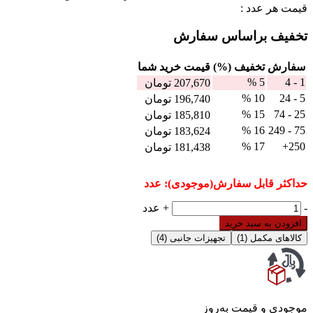
قیمت هر عدد :
تخفیف براساس سفارش
سفارش
تخفیف (%)
قيمت خرید شما
5 %
1 - 4
207,670
تومان
10 %
5 - 24
196,740
تومان
15 %
25 - 74
185,810
تومان
16 %
75 - 249
183,624
تومان
17 %
250+
181,438
تومان
حداکثر قابل سفارش(موجودی):
عدد
ترمینال
-
+
عدد
ریلی
افزودن به سبد خرید
فیوزخور
کالاهای مکمل
(1)
تجهیزات جانبی
(4)
چراغدار
رعد
مدل
RFT5-
LD
موجودی و قیمت به‌روز
عدد