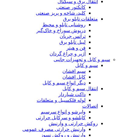
انتقال برق و سیگنال
کانکتور صنعتی
کلید، شاخه و پریز صنعتی
متعلقات تابلو برق
روشنایی تابلو و محیط
درپوش سوراخ و خاک‌گیر
ترانس جریان
لیبل تابلو برق
فن و هیتر
آژیر و چراغ گردان
سیم و کابل و تجهیزات جانبی
سیم و کابل
سیم افشان
کابل افشان
دیگر انواع سیم و کابل
انتقال سیم و کابل
داکت شیاردار
لوله فلکسیبل و متعلقات
اتصالات
وایرشو و انواع سرسیم
کابلشو و سرکابل حرارتی
روکش حرارتی و وارنیش
وارنیش حرارتی مصرف عمومی
وارنیش و روکش نسوز