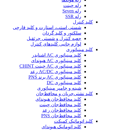
رله چینت
رله Seven
رله SSR
کلید کنترل
شستی استپ، استارت و کلید قارچی
سلکتور و کلید گردان
جعبه کنترل و شستی جرثقیل
لوازم جانبی کلیدهای کنترل
کلید مینیاتوری
کلید مینیاتوری AC اشنایدر
کلید مینیاتوری AC هیوندای
کلید مینیاتوری AC چینت CHINT
کلید مینیاتوری AC/DC رعد
کلید مینیاتوری AC برند PNS
کلید مینیاتوری DC
شینه و جامپر مینیاتوری
کلید نشتی‌جریان و محافظ‌جان
کلید محافظ‌جان هیوندای
کلید محافظ‌جان چینت
کلید محافظ‌جان رعد
کلید محافظ‌جان PNS
کلید اتوماتیک کمپکت
کلید اتوماتیک هیوندای