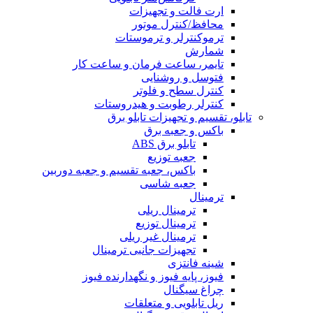
ارت فالت و تجهیزات
محافظ/کنترل موتور
ترموکنترلر و ترموستات
شمارش
تایمر، ساعت فرمان و ساعت کار
فتوسل و روشنایی
کنترل سطح و فلوتر
کنترلر رطوبت و هیدروستات
تابلو، تقسیم و تجهیزات تابلو برق
باکس و جعبه برق
تابلو برق ABS
جعبه توزیع
باکس، جعبه تقسیم و جعبه دوربین
جعبه شاسی
ترمینال
ترمینال ریلی
ترمینال توزیع
ترمینال غیر ریلی
تجهیزات جانبی ترمینال
شینه فانتزی
فیوز، پایه فیوز و نگهدارنده فیوز
چراغ سیگنال
ریل تابلویی و متعلقات