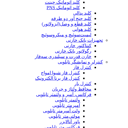
کلید اتوماتیک چینت
کلید اتوماتیک PNS
کلید پدالی
کلید چنج آور دو طرفه
کلید قطع و وصل(ایزولاتور)
کلید هوایی
لیمیت‌سوئیچ و میکروسوئیچ
تجهیزات بانک خازنی
کنتاکتور خازنی
رگولاتور بانک خازنی
خازن قدرت و سیلندری سه‌فاز
کنترلر و نمایشگر تابلویی
کنترل فاز
کنترل فاز شیوا امواج
کنترل فاز برنا الکترونیک
کنترل بار
محافظ ولتاژ و جریان
فرکانس، آمپر و ولتمتر تابلویی
ولتمتر تابلویی
آمپرمتر تابلویی
ولت آمپرمتر تابلویی
مولتی‌متر تابلویی
پاور آنالایزر
فرکانس‌متر تابلویی