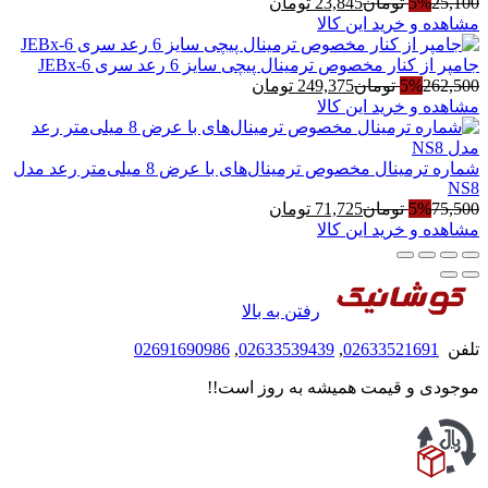
بود.
است.
25,100
5%
تومان
23,845
تومان
مشاهده و خرید این کالا
جامپر از کنار مخصوص ترمینال پیچی سایز 6 رعد سری JEBx-6
262,500
5%
تومان
249,375
تومان
مشاهده و خرید این کالا
شماره ترمینال مخصوص ترمینال‌های با عرض 8 میلی‌متر رعد مدل
NS8
75,500
5%
تومان
71,725
تومان
مشاهده و خرید این کالا
رفتن به بالا
تلفن
02633521691
,
02633539439
,
02691690986
موجودی و قیمت همیشه به روز است!!