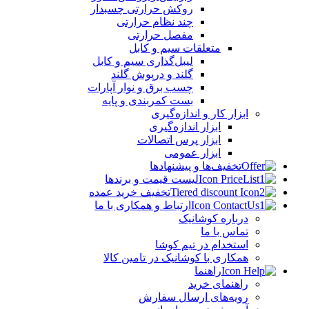
روکش حرارتی چسبدار
چند نظام حرارتی
مفصل حرارتی
متعلقات سیم و کابل
لیبل‌گذاری سیم و کابل
گلند و درپوش گلند
چسب برق و نوار آپارات
بست کمربندی و پایه
ابزار کار و اندازه‌گیری
ابزار اندازه‌گیری
ابزار پرس اتصالات
ابزار عمومی
تخفیف‌ها و پیشنهادها
لیست قیمت و برندها
تخفیف خرید عمده
ارتباط و همکاری با ما
درباره کوشانیک
تماس با ما
استخدام در تیم کوشا
همکاری با کوشانیک در تامین کالا
راهنما
راهنمای خرید
رویه‌های ارسال سفارش