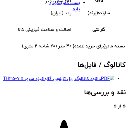
ابعاد
200 سانتیمتر
بست کمربندی و
پایه
سازنده(برند)
رعد (ایران)
گارانتی
اصالت و سلامت فیزیکی کالا
بسته مادر(برای خرید عمده)
40 متر (20 شاخه 2 متری)
کاتالوگ / فایل‌ها
دانلود کاتالوگ ریل تابلویی گالوانیزه سری TH35-7.5
نقد و بررسی‌ها
5
از 5