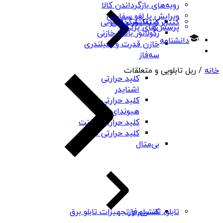
رویه‌های بازگرداندن کالا
ویرایش یا لغو سفارش
کنتاکتور خازنی
کنترلر و نمایشگر تابلویی
پرسش‌های پرتکرار
رگولاتور بانک خازنی
دانشنامه
خازن قدرت و سیلندری
سه‌فاز
خانه
/ ریل تابلویی و متعلقات
کلید حرارتی
اشنایدر
کلید حرارتی
هیوندای
کلید حرارتی چینت
کلید حرارتی PNS
بی‌متال
کنترل فاز
تابلو، تقسیم و تجهیزات تابلو برق