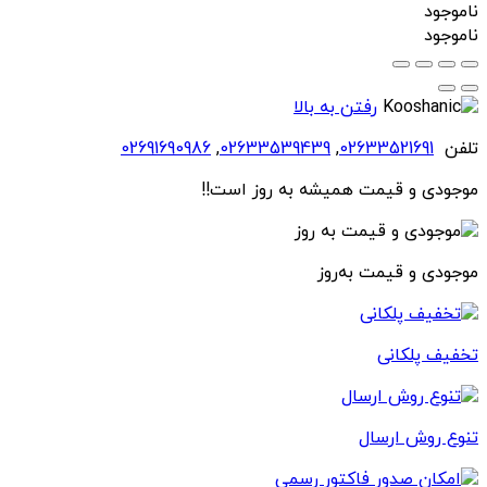
ناموجود
ناموجود
رفتن به بالا
تلفن
02633521691
,
02633539439
,
02691690986
موجودی و قیمت همیشه به روز است!!
موجودی و قیمت به‌روز
تخفیف پلکانی
تنوع روش ارسال