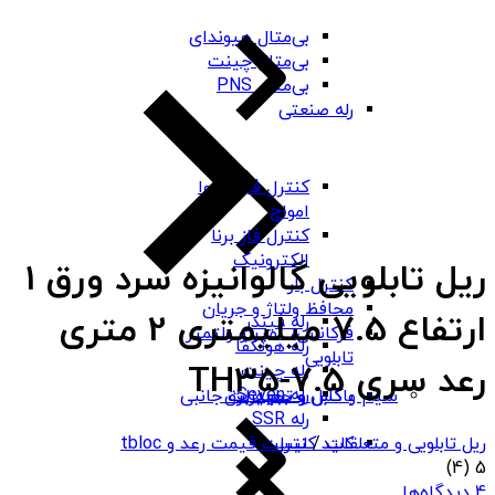
بی‌متال هیوندای
بی‌متال چینت
بی‌متال PNS
رله صنعتی
کنترل فاز شیوا
امواج
کنترل فاز برنا
الکترونیک
ریل تابلویی گالوانیزه سرد ورق 1
کنترل بار
محافظ ولتاژ و جریان
ارتفاع 7.5 میلیمتری 2 متری
رله فیندر
فرکانس، آمپر و ولتمتر
رله هونگفا
تابلویی
رعد سری TH35-7.5
رله چینت
رله Seven
باکس و جعبه برق
سیم و کابل و تجهیزات جانبی
رله SSR
ریل تابلویی و متعلقات
/
لیست قیمت رعد و tbloc
کلید کنترل
(4)
5
4 دیدگاه‌ها