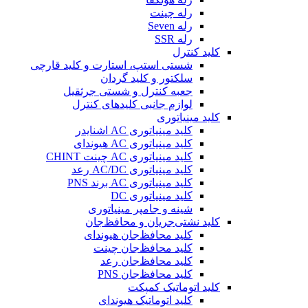
رله چینت
رله Seven
رله SSR
کلید کنترل
شستی استپ، استارت و کلید قارچی
سلکتور و کلید گردان
جعبه کنترل و شستی جرثقیل
لوازم جانبی کلیدهای کنترل
کلید مینیاتوری
کلید مینیاتوری AC اشنایدر
کلید مینیاتوری AC هیوندای
کلید مینیاتوری AC چینت CHINT
کلید مینیاتوری AC/DC رعد
کلید مینیاتوری AC برند PNS
کلید مینیاتوری DC
شینه و جامپر مینیاتوری
کلید نشتی‌جریان و محافظ‌جان
کلید محافظ‌جان هیوندای
کلید محافظ‌جان چینت
کلید محافظ‌جان رعد
کلید محافظ‌جان PNS
کلید اتوماتیک کمپکت
کلید اتوماتیک هیوندای