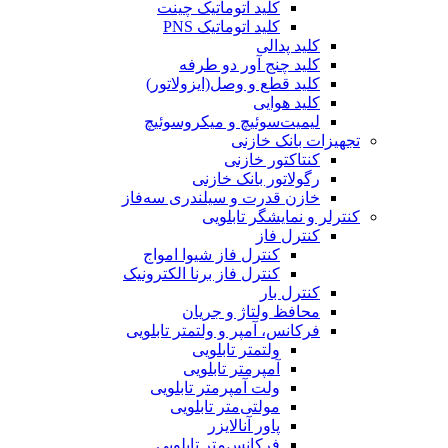
کلید اتوماتیک چینت
کلید اتوماتیک PNS
کلید پدالی
کلید چنج آور دو طرفه
کلید قطع و وصل(ایزولاتور)
کلید هوایی
لیمیت‌سوئیچ و میکروسوئیچ
تجهیزات بانک خازنی
کنتاکتور خازنی
رگولاتور بانک خازنی
خازن قدرت و سیلندری سه‌فاز
کنترلر و نمایشگر تابلویی
کنترل فاز
کنترل فاز شیوا امواج
کنترل فاز برنا الکترونیک
کنترل بار
محافظ ولتاژ و جریان
فرکانس، آمپر و ولتمتر تابلویی
ولتمتر تابلویی
آمپرمتر تابلویی
ولت آمپرمتر تابلویی
مولتی‌متر تابلویی
پاور آنالایزر
فرکانس‌متر تابلویی