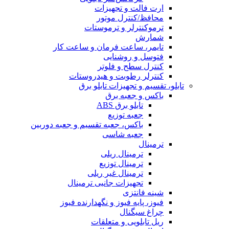
ارت فالت و تجهیزات
محافظ/کنترل موتور
ترموکنترلر و ترموستات
شمارش
تایمر، ساعت فرمان و ساعت کار
فتوسل و روشنایی
کنترل سطح و فلوتر
کنترلر رطوبت و هیدروستات
تابلو، تقسیم و تجهیزات تابلو برق
باکس و جعبه برق
تابلو برق ABS
جعبه توزیع
باکس، جعبه تقسیم و جعبه دوربین
جعبه شاسی
ترمینال
ترمینال ریلی
ترمینال توزیع
ترمینال غیر ریلی
تجهیزات جانبی ترمینال
شینه فانتزی
فیوز، پایه فیوز و نگهدارنده فیوز
چراغ سیگنال
ریل تابلویی و متعلقات