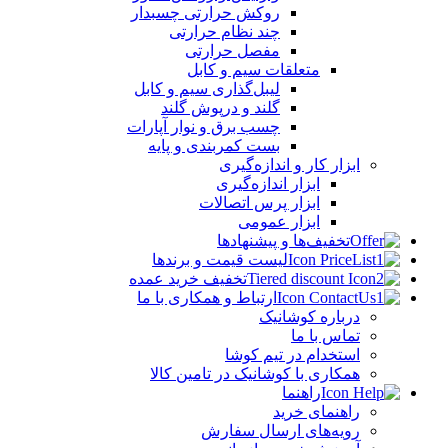
روکش حرارتی چسبدار
چند نظام حرارتی
مفصل حرارتی
متعلقات سیم و کابل
لیبل‌گذاری سیم و کابل
گلند و درپوش گلند
چسب برق و نوار آپارات
بست کمربندی و پایه
ابزار کار و اندازه‌گیری
ابزار اندازه‌گیری
ابزار پرس اتصالات
ابزار عمومی
تخفیف‌ها و پیشنهادها
لیست قیمت و برندها
تخفیف خرید عمده
ارتباط و همکاری با ما
درباره کوشانیک
تماس با ما
استخدام در تیم کوشا
همکاری با کوشانیک در تامین کالا
راهنما
راهنمای خرید
رویه‌های ارسال سفارش