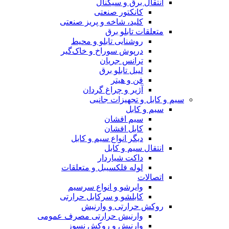
انتقال برق و سیگنال
کانکتور صنعتی
کلید، شاخه و پریز صنعتی
متعلقات تابلو برق
روشنایی تابلو و محیط
درپوش سوراخ و خاک‌گیر
ترانس جریان
لیبل تابلو برق
فن و هیتر
آژیر و چراغ گردان
سیم و کابل و تجهیزات جانبی
سیم و کابل
سیم افشان
کابل افشان
دیگر انواع سیم و کابل
انتقال سیم و کابل
داکت شیاردار
لوله فلکسیبل و متعلقات
اتصالات
وایرشو و انواع سرسیم
کابلشو و سرکابل حرارتی
روکش حرارتی و وارنیش
وارنیش حرارتی مصرف عمومی
وارنیش و روکش نسوز