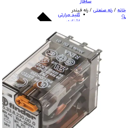
سه‌فاز
خانه
/
رله صنعتی
/ رله فیندر
کلید حرارتی
🔍
اشنایدر
کلید حرارتی
هیوندای
کلید حرارتی چینت
کلید حرارتی PNS
بی‌متال
کنترل فاز
تابلو، تقسیم و تجهیزات تابلو برق
بی‌متال هیوندای
بی‌متال چینت
بی‌متال PNS
رله صنعتی