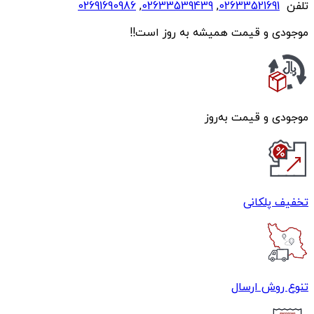
تلفن
02633521691
,
02633539439
,
02691690986
موجودی و قیمت همیشه به روز است!!
موجودی و قیمت به‌روز
تخفیف پلکانی
تنوع روش ارسال