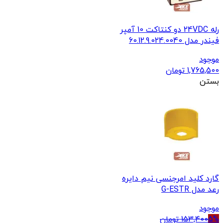
رله 24VDC دو کنتاکت 10 آمپر
60.12.9.02
1,
تومان
ید امرجنسی نیم دایره
G-E
153,
تومان