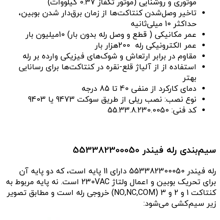
موتوری و روشنایی (موتور تکفاز 0.37 کیلووات)
تاخیر وصل‌شدن کنتاکت‌ها از زمان برق‌دار شدن بوبین،
حداکثر 10 میلی‌ثانیه
عمر مکانیکی ( قطع و وصل رله بدون بار) 10میلیون بار
عمر الکترونیکی رله 200هزار بار
مقاوم در برابر ارتعاش و شوک‌های فیزیکی وارده بر رله
استفاده از از آلیاژ قلع-نقره در کنتاکت‌ها برای رسانایی
بهتر
دمای کارکرد از منفی 40 تا 85 درجه
نوع نصب: نصب ریلی از طریق سوکت 9473 یا 9403
کد فنی: 55.33.8.230.0050
سیم‌بندی رله فیندر 553382300050
رله فیندر 553382300050 دارای 11 پایه است، که دو پایه آن
برای تحریک بوبین و اعمال ولتاژ 230VAC است. نه پایه مربوط به
کنتاکت 1 و 2 و 3 (NO,NC,COM) خروجی رله است و مطابق تصویر
زیر سیم‌کشی می‌شود: