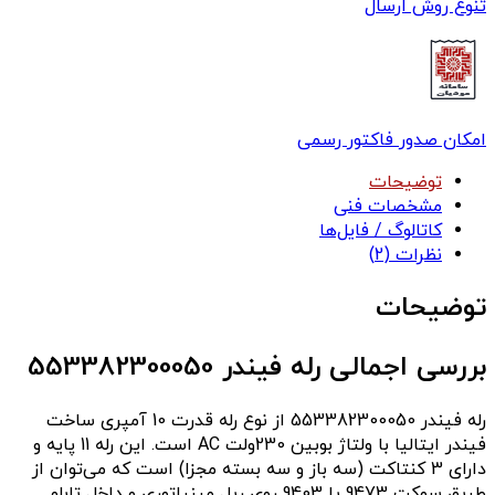
تنوع روش ارسال
امکان صدور فاکتور رسمی
توضیحات
مشخصات فنی
کاتالوگ / فایل‌ها
نظرات (2)
توضیحات
بررسی اجمالی رله فیندر 553382300050
رله فیندر 553382300050 از نوع رله قدرت 10 آمپری ساخت
فیندر ایتالیا با ولتاژ بوبین 230ولت AC است. این رله 11 پایه و
دارای 3 کنتاکت (سه باز و سه بسته مجزا) است که می‌توان از
طریق سوکت 9473 یا 9403 روی ریل مینیاتوری و داخل تابلو