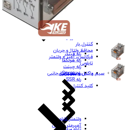
کنترل فاز شیوا
امواج
کنترل فاز برنا
الکترونیک
کنترل بار
محافظ ولتاژ و جریان
رله فیندر
فرکانس، آمپر و ولتمتر
رله هونگفا
تابلویی
رله چینت
رله Seven
باکس و جعبه برق
سیم و کابل و تجهیزات جانبی
رله SSR
کلید کنترل
ولتمتر تابلویی
آمپرمتر تابلویی
تابلو برق ABS