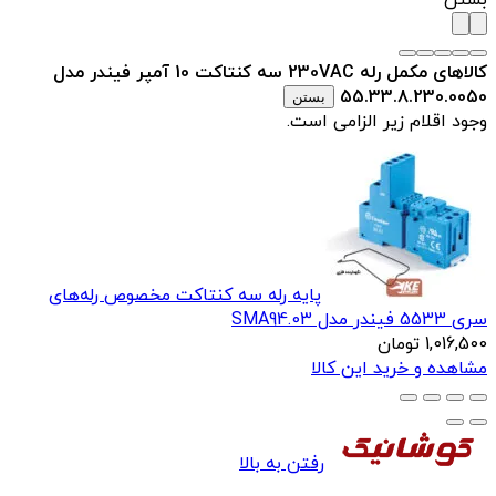
کالاهای مکمل رله 230VAC سه کنتاکت 10 آمپر فیندر مدل
55.33.8.230.0050
بستن
وجود اقلام زیر الزامی است.
پایه رله سه کنتاکت مخصوص رله‌های
سری 5533 فیندر مدل SMA94.03
1,016,500
تومان
مشاهده و خرید این کالا
رفتن به بالا